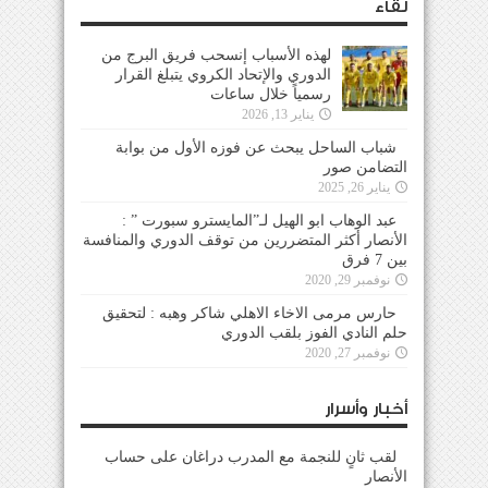
لقاء
لهذه الأسباب إنسحب فريق البرج من
الدوري والإتحاد الكروي يتبلغ القرار
رسمياً خلال ساعات
يناير 13, 2026
شباب الساحل يبحث عن فوزه الأول من بوابة
التضامن صور
يناير 26, 2025
عبد الوهاب ابو الهيل لـ”المايسترو سبورت ” :
الأنصار أكثر المتضررين من توقف الدوري والمنافسة
بين 7 فرق
نوفمبر 29, 2020
حارس مرمى الاخاء الاهلي شاكر وهبه : لتحقيق
حلم النادي الفوز بلقب الدوري
نوفمبر 27, 2020
أخبار وأسرار
لقب ثانٍ للنجمة مع المدرب دراغان على حساب
الأنصار