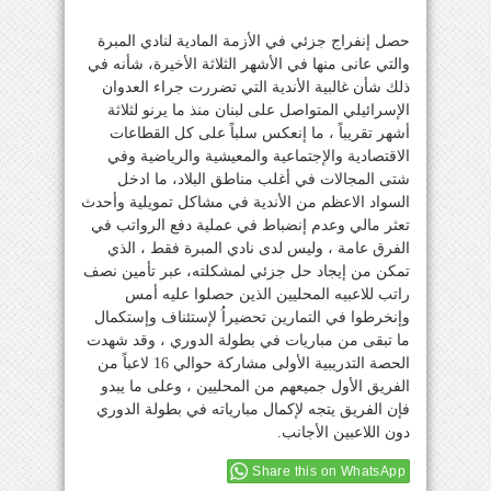
حصل إنفراج جزئي في الأزمة المادية لنادي المبرة
والتي عانى منها في الأشهر الثلاثة الأخيرة، شأنه في
ذلك شأن غالبية الأندية التي تضررت جراء العدوان
الإسرائيلي المتواصل على لبنان منذ ما يرنو لثلاثة
أشهر تقريباً ، ما إنعكس سلباً على كل القطاعات
الاقتصادية والإجتماعية والمعيشية والرياضية وفي
شتى المجالات في أغلب مناطق البلاد، ما ادخل
السواد الاعظم من الأندية في مشاكل تمويلية وأحدث
تعثر مالي وعدم إنضباط في عملية دفع الرواتب في
الفرق عامة ، وليس لدى نادي المبرة فقط ، الذي
تمكن من إيجاد حل جزئي لمشكلته، عبر تأمين نصف
راتب للاعبيه المحليين الذين حصلوا عليه أمس
وإنخرطوا في التمارين تحضيراُ لإستئناف وإستكمال
ما تبقى من مباريات في بطولة الدوري ، وقد شهدت
الحصة التدريبية الأولى مشاركة حوالي 16 لاعباً من
الفريق الأول جميعهم من المحليين ، وعلى ما يبدو
فإن الفريق يتجه لإكمال مبارياته في بطولة الدوري
دون اللاعبين الأجانب.
Share this on WhatsApp