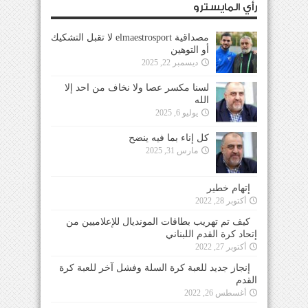
رأي المايسترو
مصداقية elmaestrosport لا تقبل التشكيك
أو التوهين
ديسمبر 22, 2025
لسنا مكسر عصا ولا نخاف من احد إلا
الله
يوليو 6, 2025
كل إناء بما فيه ينضح
مارس 31, 2025
إتهام خطير
أكتوبر 28, 2022
كيف تم تهريب بطاقات المونديال للإعلاميين من
إتحاد كرة القدم اللبناني
أكتوبر 27, 2022
إنجاز جديد للعبة كرة السلة وفشل آخر للعبة كرة
القدم
أغسطس 26, 2022