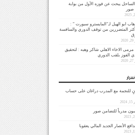
لساحل يبحث عن فوزه الأول من بوابة
 صور
هاب ابو الهيل لـ”المايسترو سبورت ” :
أكثر المتضررين من توقف الدوري والمنافسة
20
رمى الاخاء الاهلي شاكر وهبه : لتحقيق
دي الفوز بلقب الدوري
20
سرار
نٍ للنجمة مع المدرب دراغان على حساب
202
ون مدرباً للتضامن صور
فع الأنصار الجديد المالي يعقوبا