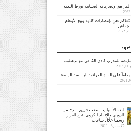
 المراهق وتصرفاته الصبيانية تورط اللعبة
كفاكم تغنٍ بإنتصارات كاذبة وبيع الأوهام
لجماهير
2
ضوء
عايشة للمدرب فادي الكاخي مع برشلونة
202
معلقاً على القناة العراقية الرياضية الرابعة
لهذه الأسباب إنسحب فريق البرج من
الدوري والإتحاد الكروي يتبلغ القرار
رسمياً خلال ساعات
يناير 13, 2026