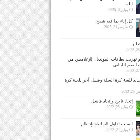
الله
يوليو 6, 2025
كل إناء بما فيه ينضح
مارس 31, 2025
خطير
 تهريب بطاقات المونديال للإعلاميين من
 القدم اللبناني
جديد للعبة كرة السلة وفشل آخر للعبة كرة
 2022
إتحاد ناجح وإتحاد فاشل
يوليو 25, 2022
السبب تداول السلطة بإنتظام
يوليو 24, 2022