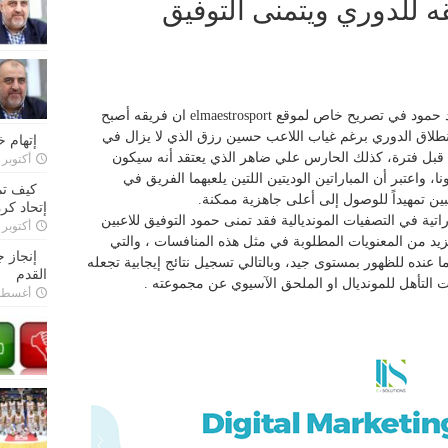
ه للدوري ويتمنى التوفيق
رأى مدرب فريق شباب الساحل الحاج محمود حمود في تصريح خاص لموقع elmaestrosport ان فريقه أصبح
نطلاق الدوري برغم غياب اللاعب حسين رزق الذي لا يزال في
إتهام 
ها قبل فترة، كذلك الحارس علي ضاهر الذي يعتقد أنه سيكون
أكتوبر 28, 2022
ا، واعتبر أن المباراتين الوديتين اللتين يلعبهما الفريق في
كيف تم
عبين تمهيداً للوصول إلى أعلى جاهزية ممكنة.
إتحاد كرة
تية في التصفيات المونديالية فقد تمنى حمود التوفيق للاعبين
أكتوبر 27, 2022
لمزيد من المعنويات المطلوبة في مثل هذه المنافسات ، والتي
إنجاز 
 عنده للظهور بمستوى جيد، وبالتالي تسجيل نتائج إيجابية تجعله
القدم
 التأهل للمونديال او الملحق الآسيوي عن مجموعته .
أغسطس 26,