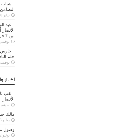
شباب ا
التضامن
يناير 26, 2025
عبد الو
الأنصار 
بين 7 فرق
نوفمبر 29, 20
حارس م
حلم النا
نوفمبر 27, 20
أخبار وأ
لقب ثا
الأنصار
سبتمبر 15, 4
مالك حس
يوليو 28, 2023
وصول مدا
يوليو 12, 2023