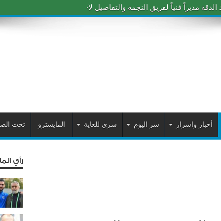
دقة مديراً فنياً لفريق النجمة والتفاصيل لاحقاً
أخبار واسرار
سر اليوم
سري للغاية
المايسترو
تحت الض
رأي الم