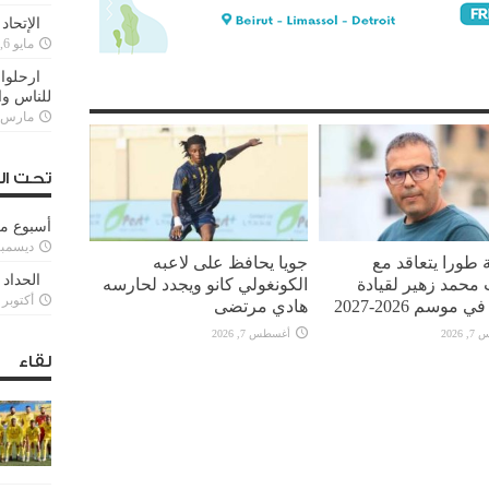
الإتحاد
مايو 6, 2022
ارحلوا 
للناس وا
مارس 25, 022
تحت ال
أسبوع م
ديسمبر 11, 3
 طورا يتعاقد مع
جويا يحافظ على لاعبه
الحداد 
محمد زهير لقيادة
الكونغولي كانو ويجدد لحارسه
أكتوبر 6, 2021
 موسم 2026-2027
هادي مرتضى
2026
أغسطس 7, 2026
لقاء