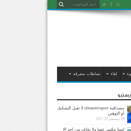
وء
لقاء
نشاطات متفرقة
ايسترو
مصداقية elmaestrosport لا تقبل التشكيك
أو التوهين
ديسمبر 22, 2025
لسنا مكسر عصا ولا نخاف من احد إلا