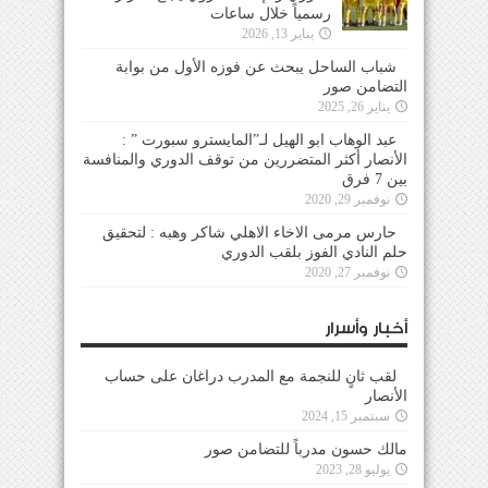
رسمياً خلال ساعات
يناير 13, 2026
شباب الساحل يبحث عن فوزه الأول من بوابة
التضامن صور
يناير 26, 2025
عبد الوهاب ابو الهيل لـ”المايسترو سبورت ” :
الأنصار أكثر المتضررين من توقف الدوري والمنافسة
بين 7 فرق
نوفمبر 29, 2020
حارس مرمى الاخاء الاهلي شاكر وهبه : لتحقيق
حلم النادي الفوز بلقب الدوري
نوفمبر 27, 2020
أخبار وأسرار
لقب ثانٍ للنجمة مع المدرب دراغان على حساب
الأنصار
سبتمبر 15, 2024
مالك حسون مدرباً للتضامن صور
يوليو 28, 2023