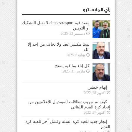
رأي المايسترو
مصداقية elmaestrosport لا تقبل التشكيك
أو التوهين
ديسمبر 22, 2025
لسنا مكسر عصا ولا نخاف من احد إلا
الله
يوليو 6, 2025
كل إناء بما فيه ينضح
مارس 31, 2025
إتهام خطير
أكتوبر 28, 2022
كيف تم تهريب بطاقات المونديال للإعلاميين من
إتحاد كرة القدم اللبناني
أكتوبر 27, 2022
إنجاز جديد للعبة كرة السلة وفشل آخر للعبة كرة
القدم