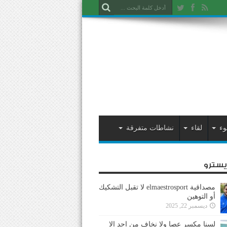
وء
لقاء
نشاطات متفرقة
ايسترو
مصداقية elmaestrosport لا تقبل التشكيك
أو التوهين
ديسمبر 22, 2025
لسنا مكسر عصا ولا نخاف من احد إلا