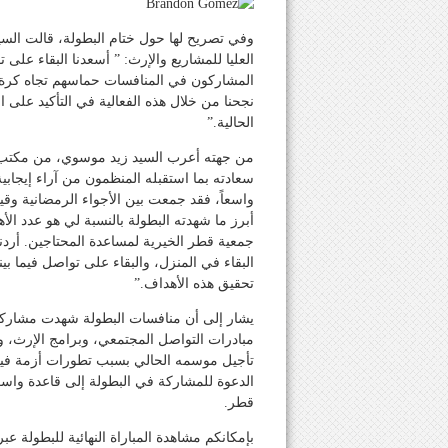
وفي تصريح لها حول ختام البطولة، قالت السيد
العليا للمشاريع والإرث: ” أسعدنا البقاء على
المشاركون في المنافسات حماسهم تجاه كرة 
نجحنا من خلال هذه الفعالية في التأكيد على 
الحالية.”
من جهته أعرب السيد زيد موسوي، من مكتب ال
سعادته بما استقبله المنظمون من آراء إيجابي
واسعاً، فقد جمعت بين الأجواء الرمضانية وقي
أبرز ما شهدته البطولة بالنسبة لي هو عدد ا
جمعية قطر الخيرية لمساعدة المحتاجين. أردن
البقاء في المنزل، والبقاء على تواصل فيما ب
تحقيق هذه الأهداف.”
يشار إلى أن منافسات البطولة شهدت مشاركة
مبادرات التواصل المجتمعي، وبرامج الإرث، 
تأجيل موسمه الحالي بسبب تطورات أزمة فير
قطر.
بإمكانكم مشاهدة المباراة النهائية للبطولة عب