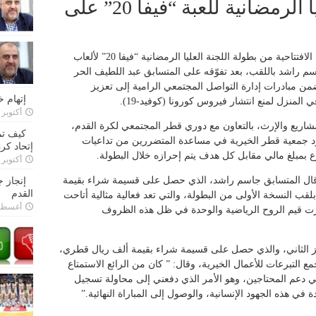
ختام بطولة اللجنة العليا الرمضانية للعبة “فيفا 20” على
ختتمت مساء الأحد الماضي منافسات النسخة الافتتاحية من بطولة اللجنة العليا الرمضانية “فيفا 20” لألعاب
سم راشد باللقب، بعد تفوّقه على المتسابق عبد اللطيف الحر
ن مبادرات إدارة التواصل المجتمعي الرامية إلى تعزيز
إتهام 
 المنزل لمنع انتشار فيروس كورونا (كوفيد-19).
أكتوبر 28, 2022
لمشاريع والإرث، بالتعاون مع دوري قطر المجتمعي لكرة القدم،
كيف تم
ألف ريال لدعم جهود جمعية قطر الخيرية في مساعدة المتضررين من تداعيات
إتحاد كرة
تبرع بمبلغ مالي مقابل كل هدف يتم إحرازه خلال البطولة.
أكتوبر 27, 2022
؛ قال المتسابق جاسم راشد، الذي حصل على قسيمة شراء بقيمة
إنجاز 
القدم
بلقب النسخة الأولى من البطولة، والتي تعد فعالية مثالية أتاحت
أغسطس 26,
ت قيم الروح الرياضية والوحدة في ظل هذه الظروف
ركز الثاني، والذي حصل على قسيمة شراء بقيمة ألف ريال قطري،
 التبرعات للأعمال الخيرية، وقال: ” كان من الرائع الاستمتاع
في دعم المحتاجين، وهو الأمر الذي دفعني إلى محاولة تسجيل
ي هذه الجهود الإنسانية، والوصول إلى المباراة النهائية.”