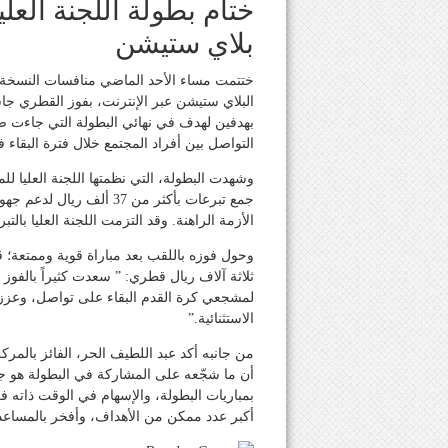
بلاي ستيشن
البلاي ستيشن عبر الإنترنت، بفوز القطري جا
بهدفين لهدف في نهائي البطولة التي جاءت ضم
التواصل بين أفراد المجتمع خلال فترة البقاء في
وشهدت البطولة، التي نظمتها اللجنة العليا ل
جمع تبرعات بأكثر من 37 
الأزمة الراهنة. وقد التزمت اللجنة العليا بال
وحول فوزه باللقب بعد مباراة قوية وممتعة
ثلاثة آلاف ريال قطري: ” سعدت كثيراً بالفوز 
لمشجعي كرة القدم البقاء على تواصل، وعزز
الاستثنائية.”
من جانبه أكد عبد اللطيف الحر، الفائز بالم
أن ما شجّعه على المشاركة في البطولة هو جمع
بمباريات البطولة، والإسهام في الوقت ذاته 
أكبر عدد ممكن من الأهداف، وأفخر بالمساعدة ف