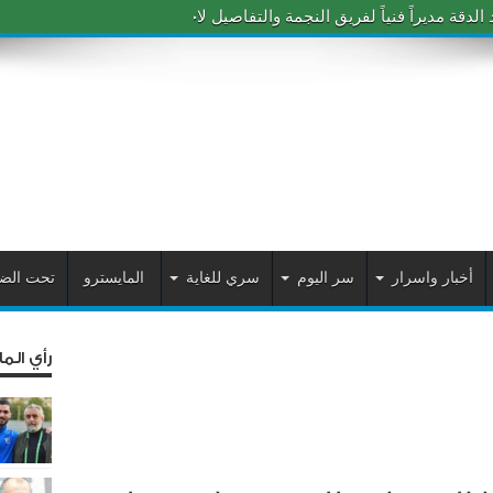
دقة مديراً فنياً لفريق النجمة والتفاصيل لاحقاً
أخبار واسرار
سر اليوم
سري للغاية
المايسترو
تحت الض
رأي الم