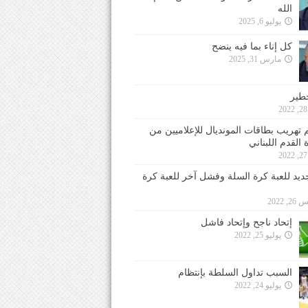
الله
يوليو 6, 2025
كل إناء بما فيه ينضح
مارس 31, 2025
خطير
 تهريب بطاقات المونديال للإعلاميين من
 القدم اللبناني
جديد للعبة كرة السلة وفشل آخر للعبة كرة
 2022
إتحاد ناجح وإتحاد فاشل
يوليو 25, 2022
السبب تداول السلطة بإنتظام
يوليو 24, 2022