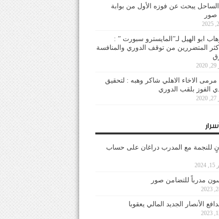
لساحل يبحث عن فوزه الأول من بوابة
 صور
هاب ابو الهيل لـ”المايسترو سبورت ” :
أكثر المتضررين من توقف الدوري والمنافسة
20
رمى الاخاء الاهلي شاكر وهبه : لتحقيق
دي الفوز بلقب الدوري
20
سرار
نٍ للنجمة مع المدرب دراغان على حساب
202
ون مدرباً للتضامن صور
فع الأنصار الجديد المالي يعقوبا