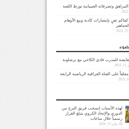
 المراهق وتصرفاته الصبيانية تورط اللعبة
كفاكم تغنٍ بإنتصارات كاذبة وبيع الأوهام
لجماهير
2
ضوء
عايشة للمدرب فادي الكاخي مع برشلونة
202
معلقاً على القناة العراقية الرياضية الرابعة
لهذه الأسباب إنسحب فريق البرج من
الدوري والإتحاد الكروي يتبلغ القرار
رسمياً خلال ساعات
يناير 13, 2026