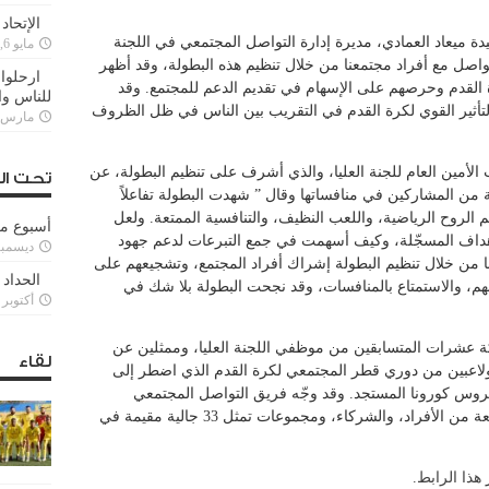
الإتحاد
ة ميعاد العمادي، مديرة إدارة التواصل المجتمعي في اللجنة
مايو 6, 2022
 تواصل مع أفراد مجتمعنا من خلال تنظيم هذه البطولة، وقد أظهر
ارحلوا 
القدم وحرصهم على الإسهام في تقديم الدعم للمجتمع. وقد
للناس وا
التأثير القوي لكرة القدم في التقريب بين الناس في ظل الظروف
مارس 25, 022
أمين العام للجنة العليا، والذي أشرف على تنظيم البطولة، عن
تحت ال
ة من المشاركين في منافساتها وقال ” شهدت البطولة تفاعلاً
م الروح الرياضية، واللعب النظيف، والتنافسية الممتعة. ولعل
أسبوع م
لأهداف المسجّلة، وكيف أسهمت في جمع التبرعات لدعم جهود
ديسمبر 11, 3
ا من خلال تنظيم البطولة إشراك أفراد المجتمع، وتشجيعهم على
الحداد 
ينهم، والاستمتاع بالمنافسات، وقد نجحت البطولة بلا شك في
أكتوبر 6, 2021
 عشرات المتسابقين من موظفي اللجنة العليا، وممثلين عن
لقاء
ولاعبين من دوري قطر المجتمعي لكرة القدم الذي اضطر إلى
وس كورونا المستجد. وقد وجّه فريق التواصل المجتمعي
الدعوة للمشاركة في البطولة إلى قاعدة واسعة من الأفراد، والشركاء، ومجموعات تمثل 33 جالية مقيمة في
ر
هذا الرابط
.