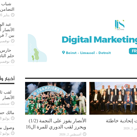
شباب ا
التضامن
يناير 26, 2025
عبد الو
الأنصار 
بين 7 فرق
نوفمبر 29, 20
حارس م
حلم النا
نوفمبر 27, 20
أخبار وأ
لقب ثا
الأنصار
سبتمبر 15, 4
مالك حس
يوليو 28, 2023
 إتحادية خاطئة
الأنصار يفوز على النجمة (1/2)
ويحرز لقب الدوري للمرة ال16
وصول مدا
2026
يوليو 12, 2023
أغسطس 2, 2026