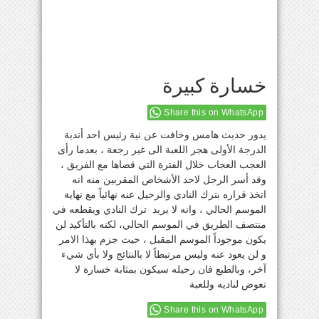
خسارة كبيرة
Share this on WhatsApp
يدور حديث هامس وخافت عن نية رئيس احد أندية
الدرجة الأولى هجر اللعبة الى غير رجعة ، بعدما رأى
العجب العجاب خلال الفترة التي قضاها مع الفريق ،
وقد أسر الرجل لاحد الأشخاص المقربين منه انه
اتخذ قراره بترك النادي والرحيل عنه نهائياً مع نهاية
الموسم الحالي ، وانه لا يريد ترك النادي ويقطعه في
منتصف الطريق في الموسم الحالي، لكنه بالتأكيد لن
يكون موجوداً الموسم المقبل ، حيث جزم بهذا الامر
و لن يعود عنه وليس مرتبطاً لا بالنتائج ولا بأي شيء
آخر، وبالطبع فان رحيله سيكون بمثابة خسارة لا
تعوض لناديه وللعبة
Share this on WhatsApp