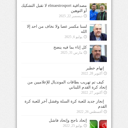
مصداقية elmaestrosport لا تقبل التشكيك
أو التوهين
ديسمبر 22, 2025
لسنا مكسر عصا ولا نخاف من احد إلا
الله
يوليو 6, 2025
كل إناء بما فيه ينضح
مارس 31, 2025
إتهام خطير
أكتوبر 28, 2022
كيف تم تهريب بطاقات المونديال للإعلاميين من
إتحاد كرة القدم اللبناني
أكتوبر 27, 2022
إنجاز جديد للعبة كرة السلة وفشل آخر للعبة كرة
القدم
أغسطس 26, 2022
إتحاد ناجح وإتحاد فاشل
يوليو 25, 2022