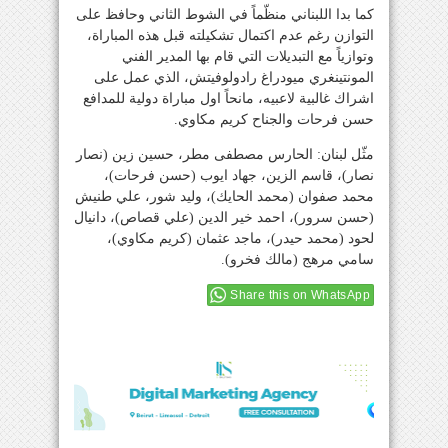
كما بدا اللبناني منظّماً في الشوط الثاني وحافظ على
التوازن رغم عدم اكتمال تشكيلته قبل هذه المباراة،
وتوازياً مع التبديلات التي قام بها المدير الفني
المونتينغري ميودراغ رادولوفيتش، الذي عمل على
اشراك غالبية لاعبيه، مانحاً اول مباراة دولية للمدافع
حسن فرحات والجناح كريم مكاوي.
مثّل لبنان: الحارس مصطفى مطر، حسين زين (نصار
نصار)، قاسم الزين، جهاد ايوب (حسن فرحات)،
محمد صفوان (محمد الحايك)، وليد شور، علي طنيش
(حسن سرور)، احمد خير الدين (علي قصاص)، دانيال
لحود (محمد حيدر)، ماجد عثمان (كريم مكاوي)،
سامي مرهج (مالك فخرو).
Share this on WhatsApp