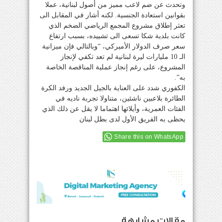
وتحدث عن ضم لاعب مميز من أصول لبنانية، عملا
بقوانين استعادة الجنسية. لكنه أشار في المقابل الى
تعثر إطلاق مشروع المجمع الرياضي الضخم الذي
كانت بلدية شكا تسعى الى تشييده، بسبب ارتفاع
سعر صرف الدولار الأميركي، “وبالتالي فإن ميزانية
الـ 10 مليارات ليرة لبنانية لم تعد تكفي لإنجاز
المشروع، على رغم إنجاز عملية المناقصة الخاصة
به”.
الكفوري شدد على العناية بالجيل الجديد ورفد الكرة
الطائرة بلاعبين ناشئين، متناولا تجربة ناديه في
الفئات العمرية، وأيلائها اهتماما لا يقل عن ذلك الذي
يحظى به الفريق الأول لدى بطل لبنان
Share this on WhatsApp
مقالات مشابهة