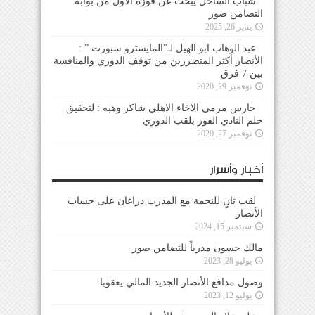
شباب الساحل يبحث عن فوزه الأول من بوابة
التضامن صور
يناير 26, 2025
عبد الوهاب ابو الهيل لـ”المايسترو سبورت ” :
الأنصار أكثر المتضررين من توقف الدوري والمنافسة
بين 7 فرق
نوفمبر 29, 2020
حارس مرمى الاخاء الاهلي شاكر وهبه : لتحقيق
حلم النادي الفوز بلقب الدوري
نوفمبر 27, 2020
أخبار وأسرار
لقب ثانٍ للنجمة مع المدرب دراغان على حساب
الأنصار
سبتمبر 15, 2024
مالك حسون مدرباً للتضامن صور
يوليو 28, 2023
وصول مدافع الأنصار الجديد المالي يعقوبا
يوليو 12, 2023