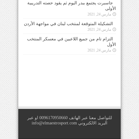
جاسبرت يجتمع ببدر اليوم ثم يقود حصته التدريبية
الأولى
مارس 24, 2021
التشكيلة المتوقعة لمنتخب لبنان في مواجهة الأردن
مارس 24, 2021
التزام تام من جميع اللاعبين في معسكر المنتخب
الأول
مارس 24, 2021
للتواصل معنا عبر الهاتف 0096170950660 او عبر
البريد الالكتروني
info@elmaestrosport.com