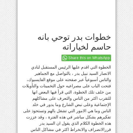
خطوات بدر توحي بانه
حاسم لخياراته
Share this on WhatsApp
الخطوة التي اقدم عليها الرئيس المستقبل لنادي
الانصار السيد نبيل بدر ، بالتواصل مع الجماهير
والناس أسبوعياً عبر صفحته على موقع الفايسبوك،
فتحت الباب على مصراعيه حول التخمينات والتأويلات
من خلف تلك الخطوة، التي قرأ فيها البعض انها
للتقرب اكثر من الناس والتعرف على مشاكلهم
الإجتماعية وعلى نبض الشارع وما يدور في خلد
الناس وما هي الامور التي تشغل بالهم وتستحوذ على
تفكيرهم بشكل مباشر في هذه الفترة ، وقد عززت
هذه الخطوة الكلام الذي يقول ان السيد بدر
قررالانصراف والانخراط اكثر في مشاكل الناس