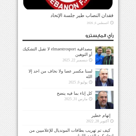
فقدان النصاب طير جلسة الإتحاد
أغسطس 6, 2026
رأي المايسترو
مصداقية elmaestrosport لا تقبل التشكيك
أو التوهين
ديسمبر 22, 2025
لسنا مكسر عصا ولا نخاف من احد إلا
الله
يوليو 6, 2025
كل إناء بما فيه ينضح
مارس 31, 2025
إتهام خطير
أكتوبر 28, 2022
كيف تم تهريب بطاقات المونديال للإعلاميين من
إتحاد كرة القدم اللبناني