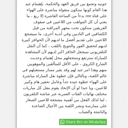
جونيه وتجمع بين فريق العهد والحكمة، بإهتمام جيد
هذا العام كونها ستكون منقولة مباشرة على الهواء
على قناة one بدءاً من الساعة العاشرة إلا ربع ، ما
يعني أن كل المواهب من اللاعبين في صفوف
الفريقين ستكون تحت مجهر المراقبة من قبل
الكشافين في الناديين وفي أندية أخرى، ما سيشجع
اللاعبين على تقديم أفضل ما لديهم لأن الحوافز كبيرة
لديهم لتحقيق الفوز والتتويج باللقب ، كما أن النقل
التلفزيوني سيجعل الحافز اكبر لديهم لأن المشاهدة
للمباراة سترتفع وستجعلهم محل إهتمام وحديث
الشارع الكروي ، على الأقل للمتألقين والموهوبين
منهم وهذا امر جيد لهم وقد يغير مسار مستقبلهم في
عالم اللعبة، وبالتالي فإن خطوة نقل المباراة مباشرة
على الهواء خطوة جيدة جداً وعامل تحفيز هام وكبير
للاعبين، ويا حبذا لو أن الإتحاد يقوم بنقل كل مباريات
مختلف نهائيات الفئات العمرية عبر شاشة التلفزيون
، لما لذلك الفعل من أهمية مشجعة للاعبين الصغار
على ممارسة ونشر اللعبة بين الأجيال الصاعدة
والناشئة والشباب .
Share this on WhatsApp