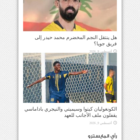
هل ينتقل النجم المخضرم محمد حيدر إلى
فريق جويا؟
أغسطس 9, 2026
الكونغوليان كيتوا وسيميتي والنيجري باداماسي
يقفلون ملف الأجانب للعهد
أغسطس 9, 2026
رأي المايسترو