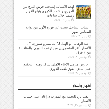
لهذه الأسباب إنسحب فريق البرج من
الدوري والإتحاد الكروي يتبلغ القرار
رسمياً خلال ساعات
يناير 13, 2026
شباب الساحل يبحث عن فوزه الأول من بوابة
التضامن صور
يناير 26, 2025
عبد الوهاب ابو الهيل لـ”المايسترو سبورت ” :
الأنصار أكثر المتضررين من توقف الدوري والمنافسة
بين 7 فرق
نوفمبر 29, 2020
حارس مرمى الاخاء الاهلي شاكر وهبه : لتحقيق
حلم النادي الفوز بلقب الدوري
نوفمبر 27, 2020
أخبار وأسرار
لقب ثانٍ للنجمة مع المدرب دراغان على حساب
الأنصار
سبتمبر 15, 2024