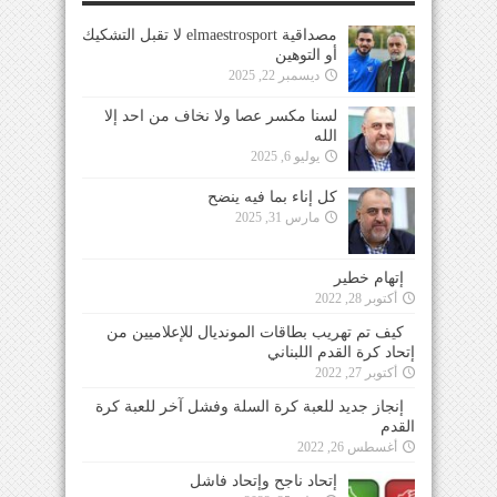
مصداقية elmaestrosport لا تقبل التشكيك
أو التوهين
ديسمبر 22, 2025
لسنا مكسر عصا ولا نخاف من احد إلا
الله
يوليو 6, 2025
كل إناء بما فيه ينضح
مارس 31, 2025
إتهام خطير
أكتوبر 28, 2022
كيف تم تهريب بطاقات المونديال للإعلاميين من
إتحاد كرة القدم اللبناني
أكتوبر 27, 2022
إنجاز جديد للعبة كرة السلة وفشل آخر للعبة كرة
القدم
أغسطس 26, 2022
إتحاد ناجح وإتحاد فاشل