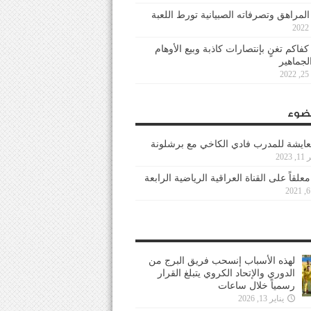
 المراهق وتصرفاته الصبيانية تورط اللعبة
كفاكم تغنٍ بإنتصارات كاذبة وبيع الأوهام
لجماهير
2
ضوء
عايشة للمدرب فادي الكاخي مع برشلونة
202
معلقاً على القناة العراقية الرياضية الرابعة
لهذه الأسباب إنسحب فريق البرج من
الدوري والإتحاد الكروي يتبلغ القرار
رسمياً خلال ساعات
يناير 13, 2026