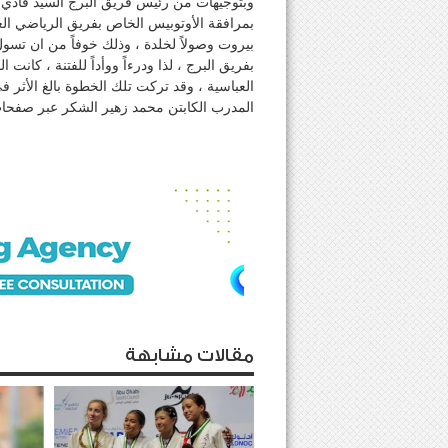
وبتوجيهات من رئيس فريق البرج السيد فادي ن
بمرافقة الأوتوبيس الخاص بفريق الرياضي الع
بيروت وصولاً لخلدة ، وذلك خوفاً من ان ت
بفريق البرج ، لذا ودرءاً ووأداً للفتنة ، كان
العباسية ، وقد تركت تلك الخطوة بالغ الأثر ف
المدرب الكابتن محمد زهير الشكر عبر صفحات موقع elmaestrosport ، وقد نقلنا الواقعة ع
مقالات مشابهة