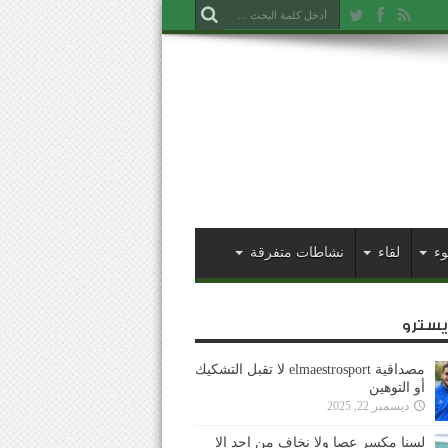
وء
لقاء
نشاطات متفرقة
ايسترو
مصداقية elmaestrosport لا تقبل التشكيك
أو التوهين
ديسمبر 22, 2025
لسنا مكسر عصا ولا نخاف من احد إلا