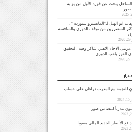
لساحل يبحث عن فوزه الأول من بوابة
 صور
هاب ابو الهيل لـ”المايسترو سبورت ” :
أكثر المتضررين من توقف الدوري والمنافسة
20
رمى الاخاء الاهلي شاكر وهبه : لتحقيق
دي الفوز بلقب الدوري
20
سرار
نٍ للنجمة مع المدرب دراغان على حساب
202
ون مدرباً للتضامن صور
فع الأنصار الجديد المالي يعقوبا