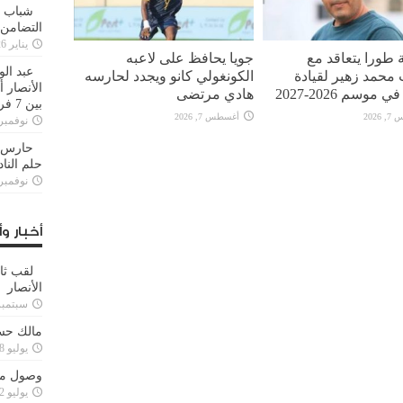
شباب ا
التضامن
يناير 26, 2025
 طورا يتعاقد مع
جويا يحافظ على لاعبه
عبد الو
محمد زهير لقيادة
الكونغولي كانو ويجدد لحارسه
الأنصار 
 موسم 2026-2027
هادي مرتضى
بين 7 فرق
2026
أغسطس 7, 2026
نوفمبر 29, 20
حارس م
حلم النا
نوفمبر 27, 20
أخبار وأ
لقب ثا
الأنصار
سبتمبر 15, 4
مالك حس
يوليو 28, 2023
وصول مدا
يوليو 12, 2023