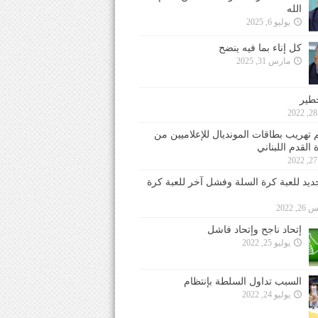
الله
يوليو 6, 2025
كل إناء بما فيه ينضح
مارس 31, 2025
خطير
 تهريب بطاقات المونديال للإعلاميين من
 القدم اللبناني
جديد للعبة كرة السلة وفشل آخر للعبة كرة
 2022
إتحاد ناجح وإتحاد فاشل
يوليو 25, 2022
السبب تداول السلطة بإنتظام
يوليو 24, 2022