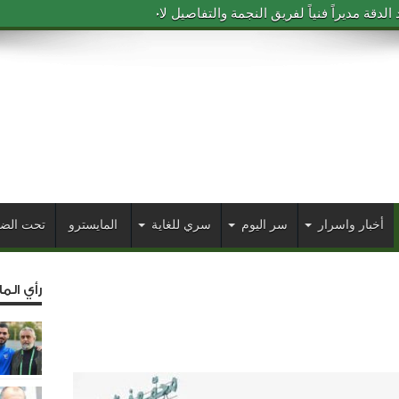
دقة مديراً فنياً لفريق النجمة والتفاصيل لاحقاً
أخبار واسرار
سر اليوم
سري للغاية
المايسترو
تحت الض
رأي الم