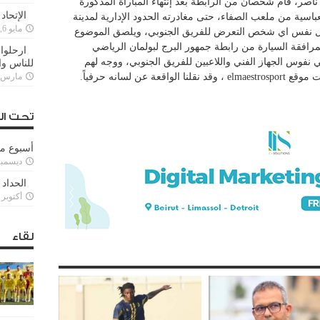
اصر، قام شخصان من الرابطة بعد إنتهاء المباراة المذكورة
الإتحاد
باسية من ملعب الصفاء، حتى مغادرته الحدود الإدارية لمدينة
مايو 6, 2022
سول نفس اي شخص التعرض للفريق الجنوبي، ويلصق الموضوع
ت المرافقة السيارة من رابطة جمهور البرج لبولمان الرياضي
ارحلوا 
ي نفوس الجهاز الفني واللاعبين للفريق الجنوبي، ووجه لهم
للناس وا
ن لسانه حرفياً.
مارس 25, 022
تحت ال
أسبوع م
ديسمبر 11, 3
الحداد 
أكتوبر 6, 2021
لقاء