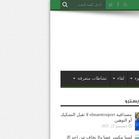
وء
لقاء
نشاطات متفرقة
ايسترو
مصداقية elmaestrosport لا تقبل التشكيك
أو التوهين
ديسمبر 22, 2025
لسنا مكسر عصا ولا نخاف من احد إلا