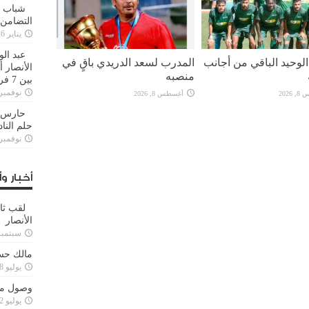
شباب ا
التضامن
يناير 26, 2025
عبد الو
لوحيد الباقي من أجانب
المدرب لسعد الدريدي باقٍ في
الأنصار 
منصبه
بين 7 فرق
نوفمبر 29, 20
2026
أغسطس 8, 2026
حارس م
حلم النا
نوفمبر 27, 20
أخبار وأ
لقب ثا
الأنصار
سبتمبر 15, 4
مالك حس
يوليو 28, 2023
وصول مدا
يوليو 12, 2023