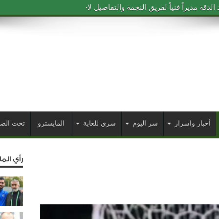
دقة مديراً فنياً لفريق النجمة والتفاصيل لاحقاً
أخبار واسرار
سر اليوم
سري للغاية
المايسترو
تحت الض
رأي الم