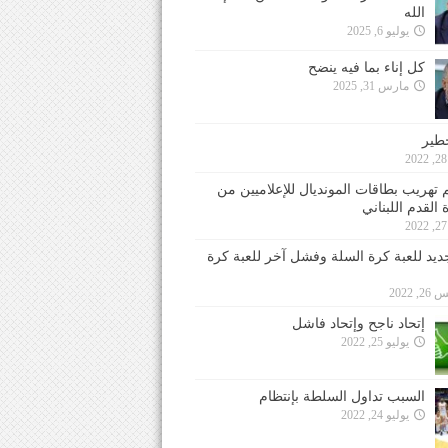
الله
يوليو 6, 2025
كل إناء بما فيه ينضح
مارس 31, 2025
خطير
 تهريب بطاقات المونديال للإعلاميين من
 القدم اللبناني
جديد للعبة كرة السلة وفشل آخر للعبة كرة
 2022
إتحاد ناجح وإتحاد فاشل
يوليو 25, 2022
السبب تداول السلطة بإنتظام
يوليو 24, 2022