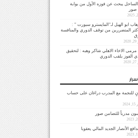
لساحل يبحث عن فوزه الأول من بوابة
 صور
هاب ابو الهيل لـ”المايسترو سبورت ” :
أكثر المتضررين من توقف الدوري والمنافسة
20
رمى الاخاء الاهلي شاكر وهبه : لتحقيق
دي الفوز بلقب الدوري
20
سرار
نٍ للنجمة مع المدرب دراغان على حساب
202
ون مدرباً للتضامن صور
فع الأنصار الجديد المالي يعقوبا