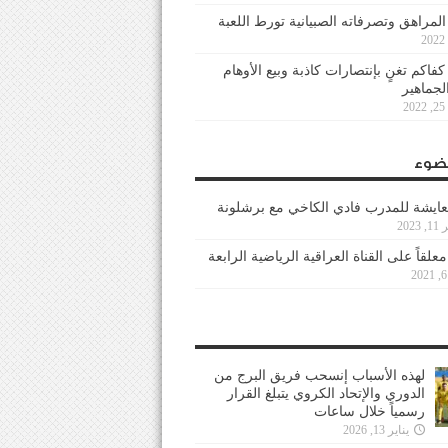
 المراهق وتصرفاته الصبيانية تورط اللعبة
كفاكم تغنٍ بإنتصارات كاذبة وبيع الأوهام
لجماهير
2
ضوء
عايشة للمدرب فادي الكاخي مع برشلونة
202
معلقاً على القناة العراقية الرياضية الرابعة
لهذه الأسباب إنسحب فريق البرج من
الدوري والإتحاد الكروي يتبلغ القرار
رسمياً خلال ساعات
يناير 13, 2026