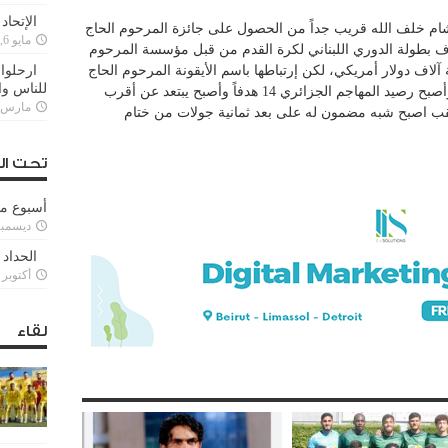
الإتحاد
شام خلف الله قريب جداً من الحصول على جائزة المرحوم الحاج
مايو 6, 2022
اف بطولة الدوري اللبناني لكرة القدم من قبل مؤسسة المرحوم
ة آلاف دولار أمريكي، لكن إرتباطها باسم الأيقونة المرحوم الحاج
ارحلوا 
للناس وا
عدنان الشرقي يعطيها قيمة كبيرة جداً ، هذا وأصبح رصيد المهاجم الجزائري 14 هدفاً وأصبح يبتعد عن أقرب
مارس 25, 022
قب اصبح شبه مضمون له على بعد ثمانية جولات من ختام
تحت ال
أسبوع م
ديسمبر 11, 3
الحداد 
أكتوبر 6, 2021
لقاء