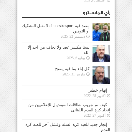
أغسطس 6, 2026
رأي المايسترو
مصداقية elmaestrosport لا تقبل التشكيك
أو التوهين
ديسمبر 22, 2025
لسنا مكسر عصا ولا نخاف من احد إلا
الله
يوليو 6, 2025
كل إناء بما فيه ينضح
مارس 31, 2025
إتهام خطير
أكتوبر 28, 2022
كيف تم تهريب بطاقات المونديال للإعلاميين من
إتحاد كرة القدم اللبناني
أكتوبر 27, 2022
إنجاز جديد للعبة كرة السلة وفشل آخر للعبة كرة
القدم