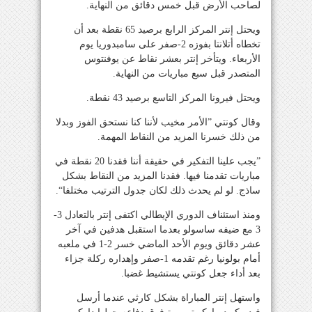
لصاحب الأرض قبل خمس دقائق من النهاية.
ويحتل إنتر المركز الرابع برصيد 65 نقطة بعد أن
تخطاه أتلانتا بفوزه 2-صفر على سامبدوريا يوم
الأربعاء. ويتأخر إنتر بعشر نقاط عن يوفنتوس
المتصدر قبل سبع مباريات من النهاية.
ويحتل فيرونا المركز التاسع برصيد 43 نقطة.
وقال كونتي ”الأمر مخيب لأننا كنا نستحق الفوز وبدلا
من ذلك خسرنا المزيد من النقاط المهمة.
”يجب علينا التفكير في حقيقة أننا فقدنا 20 نقطة في
مباريات تقدمنا فيها. فقدنا المزيد من النقاط بشكل
ساذج. لو لم يحدث ذلك لكان جدول الترتيب مختلفا“.
ومنذ استئناف الدوري الإيطالي اكتفى إنتر بالتعادل 3-
3 مع ضيفه ساسولو بعدما استقبل هدفين في آخر
عشر دقائق ويوم الأحد الماضي خسر 2-1 في ملعبه
أمام بولونيا رغم تقدمه 1-صفر وإهداره ركلة جزاء
بعد أداء جعل كونتي يستشيط غضبا.
واستهل إنتر المباراة بشكل كارثي عندما أرسل