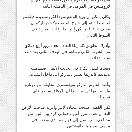
فيدريكو ديماركو تمريرة فوق دفاعه حولها داركو
لازوفيتش في المرمى في الدقيقة الثانية.
وكان يمكن أن يزيد الوضع سوءا لكن تسديدة فيلوسو
لمست القائم إلى خارج الملعب وكاد ديماركو أن
يضيف هدفا آخر لكن إنتر نجا وقلب المباراة في
الشوط الثاني.
وأدرك أنطونيو كاندريفا التعادل بعد مرور أربع دقائق
من الشوط الثاني وساهم في الهدف الثاني بعد ذلك
بست دقائق.
وبعدما تلقى الكرة في الجانب الأيمن اصطدمت
تسديدة كاندريفا بصدر ديماركو إلى داخل الشباك.
وأنقذ الحارس ماركو سيلفستري محاولة من لاوتارو
مارتينيز مهاجم إنتر وبدا أن الإرهاق سيطر على
فيرونا.
لكن القصة أصبحت معتادة لإنتر وأدرك صاحب الأرض
التعادل عندما مرر أمير رحماني كرة بين اثنين من
مدافعي إنتر لتصل إلى فيلوسو الذي وضعها في
مرمى سمير هاندانوفيتش.