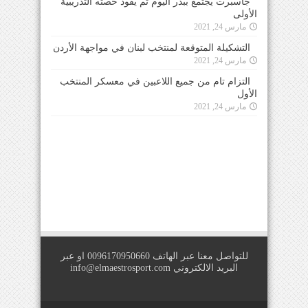
جاسبرت يجتمع ببدر اليوم ثم يقود حصته التدريبية
الأولى
مارس 24, 2021
التشكيلة المتوقعة لمنتخب لبنان في مواجهة الأردن
مارس 24, 2021
التزام تام من جميع اللاعبين في معسكر المنتخب
الأول
مارس 24, 2021
للتواصل معنا عبر الهاتف 0096170950660 او عبر
البريد الالكتروني
info@elmaestrosport.com