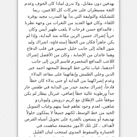
بهدفين دون مقابل، ولا ندري لماذا كان الخوف وعدم
الثقة مسيطران على تحركات كل اللاعبين، ربما
للتشكيلة والتوليفة التي بدأ بها المدرب مجيد بوقرة
اللقاء، وكان فيها العديد من الثغرات من وجهة نظرنا
، فالمدافع حسن فرحات لا يلعب ظهير أيمن وكان
حرياً إشراك حسين الزين مكانه منذ البداية، وإذا لم
يكن جاهزاً فكان من الخطأ إستدعاؤه، اشراك وليد
شور العائد إلى جانب خليل خميس في قلب الدفاع
وهما عائدان من الإصابة ، وكان من الأفضل إشراك
اللاعب المدافع المخضرم قاسم الزين إلى جانب
أحدهما، غياب ثنائي خط الوسط المجتهد احمد خير
الدين وعلي الطنيش وإبقائهما على مقاعد البدلاء
وعدم إشراكهما من البداية أو حتى بدلاء كان خطأً
فادحاً، إشراك محمد حيدر من البداية في طقس حار
جداً ورطوبة عالية خطأ إضافي، غبريال بيطار لم يكن
موفقاً على الإطلاق مع كريم درويش وليوناردو
شاهين، لعدم وجود تفاهم فيما بينهم وغباب التمويل
الجيد من خط الوسط، لكنهم جميعاً لا يملكون حلولاً
تهديفية أو يتمتعون بالقدرة على تحويل أشباه الفرص
لأهداف ، كل تلك الأمور مجتمعة ساهمت في
الخسارة والسقوط المدوي لمنتخب لبنان القليل