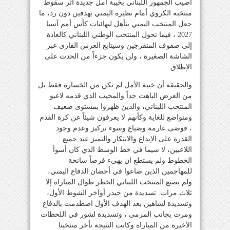
أصيب الجمهور اللبناني بخيبة أمل جديدة أثر سقوط
منتخبه الكروي أمام نظيره اليمني بهدفين دون رد، ما
جعل المنتخب اليمني يتأهل لنهائيات كأس أمم آسيا
2027 ، فيما تحول المنتخب الوطني اللبناني كالعادة
إلى صفوف المتفرجين وسيتابع العرس القاري عبر
الشاشة الصغيرة ، ولن يكون جزءاً من الحدث على
الإطلاق.
والحقيقة أن خيبة الأمل لم تكن من الخسارة فقط بل
من العرض الباهت جداً والمخيب الذي قدمه لاعبو
المنتخب اللبناني، والذين ظهروا بمستوى ضعيف
ومتواضع للغاية وكأنهم لا يعرفون شيئاً عن كرة القدم
، فوضى عارمة وضياع وسوء تركيز وعدم وجود
القدرة على الإبداع والابتكار والتميز عند جميع
اللاعبين، لا سيما في خط الوسط الذي كان أسوأ
الخطوط ولم يستطع ان يهيء فرصاً سانحة
للمهاجمين الذين ضاعوا في أحضان الدفاع اليمني،
ولم يصنع المنتخب اللبناني الخطر طوال المباراة إلا
ثلاث مرات. تسديدة من حيدر أواخر الشوط الأول،
وتسديدة لشاهين بعد الهدف الأول اصطدمت بالدفاع
ومرت بجانب المرمى ، وتسديدة لشور في اللحظات
الأخيرة من المباراة وكانت النتيجة تأخر منتخبنا