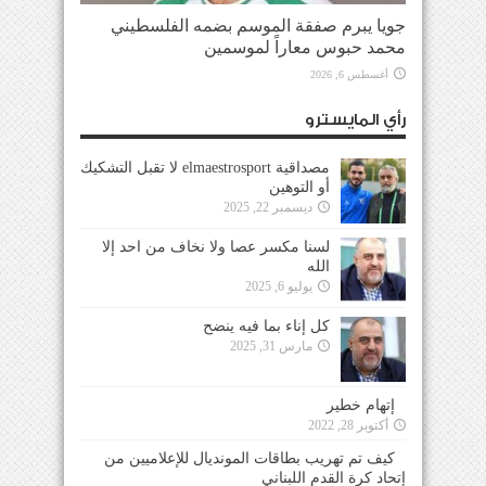
جويا يبرم صفقة الموسم بضمه الفلسطيني
محمد حبوس معاراً لموسمين
أغسطس 6, 2026
رأي المايسترو
مصداقية elmaestrosport لا تقبل التشكيك
أو التوهين
ديسمبر 22, 2025
لسنا مكسر عصا ولا نخاف من احد إلا
الله
يوليو 6, 2025
كل إناء بما فيه ينضح
مارس 31, 2025
إتهام خطير
أكتوبر 28, 2022
كيف تم تهريب بطاقات المونديال للإعلاميين من
إتحاد كرة القدم اللبناني