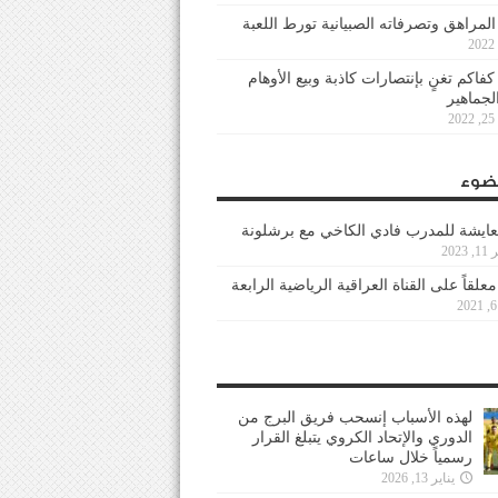
 المراهق وتصرفاته الصبيانية تورط اللعبة
كفاكم تغنٍ بإنتصارات كاذبة وبيع الأوهام
لجماهير
2
ضوء
عايشة للمدرب فادي الكاخي مع برشلونة
202
معلقاً على القناة العراقية الرياضية الرابعة
لهذه الأسباب إنسحب فريق البرج من
الدوري والإتحاد الكروي يتبلغ القرار
رسمياً خلال ساعات
يناير 13, 2026