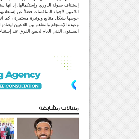
إستئناف بطولة الدوري وإستكمالها، إذ انها ست
اللاعبين لأجواء المنافسات فضلاً عن إستعادت
خوضها بشكل متتابع وبوتيرة مستمرة ، كما ا
وعودة الإنسجام والتفاهم بين اللاعبين ليعتا
المستوى الفني العام لجميع الفرق عند إستئ
مقالات مشابهة