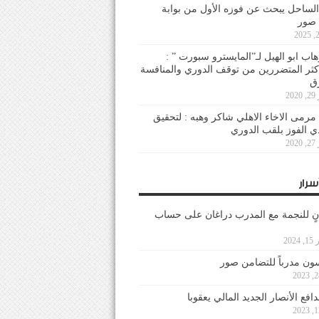
لساحل يبحث عن فوزه الأول من بوابة
 صور
هاب ابو الهيل لـ”المايسترو سبورت ” :
أكثر المتضررين من توقف الدوري والمنافسة
20
رمى الاخاء الاهلي شاكر وهبه : لتحقيق
دي الفوز بلقب الدوري
20
سرار
نٍ للنجمة مع المدرب دراغان على حساب
202
ون مدرباً للتضامن صور
فع الأنصار الجديد المالي يعقوبا