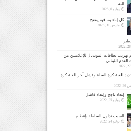
الله
يوليو 6, 2025
كل إناء بما فيه ينضح
مارس 31, 2025
خطير
 تهريب بطاقات المونديال للإعلاميين من
 القدم اللبناني
جديد للعبة كرة السلة وفشل آخر للعبة كرة
 2022
إتحاد ناجح وإتحاد فاشل
يوليو 25, 2022
السبب تداول السلطة بإنتظام
يوليو 24, 2022