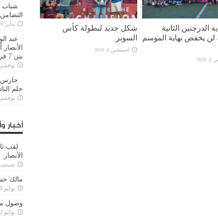
شباب ا
التضامن
يناير 26, 2025
ة الدرجتين الثانية
شكل جديد لبطولة كأس
ة لن يخفض نهاية الموسم
السوبر
عبد الو
الأنصار 
أغسطس 6, 2026
بين 7 فرق
2026
نوفمبر 29, 20
حارس م
حلم النا
نوفمبر 27, 20
أخبار وأ
لقب ثا
الأنصار
سبتمبر 15, 4
مالك حس
يوليو 28, 2023
وصول مدا
يوليو 12, 2023