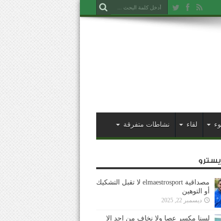
وء
لقاء
نشاطات متفرقة
ايسترو
مصداقية elmaestrosport لا تقبل التشكيك
أو التوهين
ديسمبر 22, 2025
لسنا مكسر عصا ولا نخاف من احد إلا