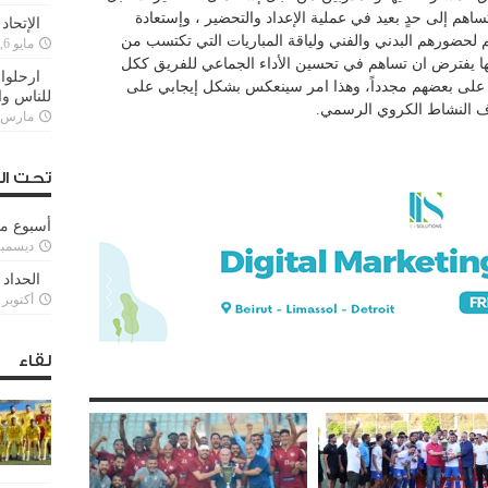
ساهم إلى حدٍ بعيد في عملية الإعداد والتحضير ، وإستعادة
الإتحاد
هم لحضورهم البدني والفني ولياقة المباريات التي تكتسب من
مايو 6, 2022
نها يفترض ان تساهم في تحسين الأداء الجماعي للفريق ككل
ارحلوا 
دوا على بعضهم مجدداً، وهذا امر سينعكس بشكل إيجابي على
للناس وا
ناف النشاط الكروي الرسمي.
مارس 25, 022
تحت ال
أسبوع م
ديسمبر 11, 3
الحداد 
أكتوبر 6, 2021
لقاء