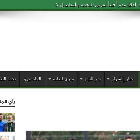
دقة مديراً فنياً لفريق النجمة والتفاصيل لاحقاً
أخبار واسرار
سر اليوم
سري للغاية
المايسترو
تحت الض
رأي الم