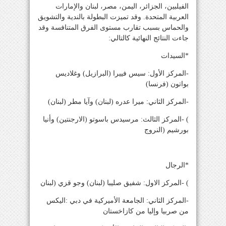
الفيلبين، الجزائر، اليمن، مصر، لبنان والإمارات
العربية المتحدة. وقد تميزت البطولة بالندية والتشويق
والحماس بسبب تقارب مستوى الفرق المتنافسة وقد
جاءت النتائج النهائية كالتالي:
*السيدات
-المركز الأول: سيس فييرا (البرازيل) وغلاديس
بواتون (فرنسا)
-المركز الثاني: ميرا عدره (لبنان) وآيا مطر (لبنان)
) -المركز الثالث: مرسيدس باسوتو (الارجنتين) وأنيا
بورشيم (النروج
*الرجال
) -المركز الاول: شفيق صليبا (لبنان) وجو قزي (لبنان
-المركز الثاني: الجامعة الأميركية في دبي :اليكس
من صربيا وإليا من كازاخستان