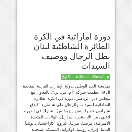
دورة اماراتية في الكرة
الطائرة الشاطئية لبنان
بطل الرجال ووصيف
السيدات
Share this on WhatsApp
بمناسبة العيد الوطني لدولة الإمارات العربية المتحدة
ال 49 ،نظمت شركة “أم. في. بي”، بالتعاون مع
مجلس دبي الرياضي، دورة في الكرة الطائرة
الشاطئية للسيدات والرجال على شاطىء “فندق
شيراتون جميرا بيتش ريزيدانس”. شارك في الدورة
لاعبون من الأرجنتين، البرازيل، الولايات المتحدة
الأميركية، فرنسا، صربيا، النروج، كازاخستان، بولندا،
المانيا، إيران، روسيا، اوكرانيا، المملكة المتحدة،