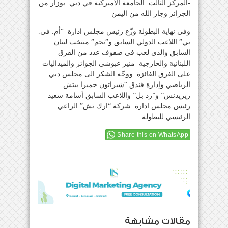
-المركز الثالث: الجامعة الأميركية في دبي: بوزار من
الجزائر وجار الله من اليمن
وفي نهاية البطولة وزّع رئيس مجلس ادارة “أم. في.
بي” اللاعب الدولي السابق و”نجم” منتخب لبنان
السابق والذي لعب في صفوف عدد من الفرق
اللبنانية والخارجية منير عبوشي الجوائز والميداليات
على الفرق الفائزة .ووجّه الشكر الى مجلس دبي
الرياضي وإدارة فندق “شيراتون جميرا بيتش
ريزيدنس” و”رد بل” واللاعب السابق أسامة سعيد
رئيس مجلس ادارة شركة “ارك تش” الراعي
الرئيسي للبطولة
Share this on WhatsApp
مقالات مشابهة