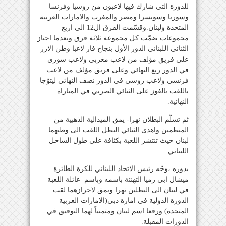
للدورة التي شارك فيها لاعبون من روسيا وفرنسا
وسوريا وسويسرا ومصر والمغرب والامارات العربية
المتحدة ولبنان.وقسّمت الفرق ال12 الى اربع
مجموعات ضمّت كل مجموعة ثلاثة فرق.وبعدما اجتاز
الثنائي اللبناني الدور الأول بنجاح فاز لاعبا وطن الارز
على فريق مؤلف من لاعب مغربي ولاعب سوري
في الدور ربع النهائي وعلى فريق مؤلف من لاعب
فرنسي ولاعب روسي في الدور نصف النهائي ليتوّجا
باللقب بالفوز على الثنائي الصربي في المباراة
النهائية.
ثم تسلّم البطلان نهرا- يمق الميدالية الذهبية من
المنظمين.واهدى الثنائي البطل اللقب الى وطنهما
لبنان حيث تنتشر اللعبة بكثافة على طول الساحل
اللبناني.
بدوره ،وجّه رئيس الاتحاد اللبناني للكرة الطائرة
ميشال ابي رميا التهنئة باسمه وباسم عائلة اللعبة
في لبنان الى البطلين نهرا ويمق لاحرازهما لقب
الدورة الدولية في امارة دبي(الامارات العربية
المتحدة) ورفعا اسم لبنان ومتمنياً لهما التوفيق في
الدورات المقبلة.