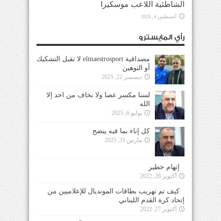
الشاطئية اللاعب موسكيرا
أغسطس 4, 2026
رأي المايسترو
مصداقية elmaestrosport لا تقبل التشكيك
أو التوهين
ديسمبر 22, 2025
لسنا مكسر عصا ولا نخاف من احد إلا
الله
يوليو 6, 2025
كل إناء بما فيه ينضح
مارس 31, 2025
إتهام خطير
أكتوبر 28, 2022
كيف تم تهريب بطاقات المونديال للإعلاميين من
إتحاد كرة القدم اللبناني
أكتوبر 27, 2022