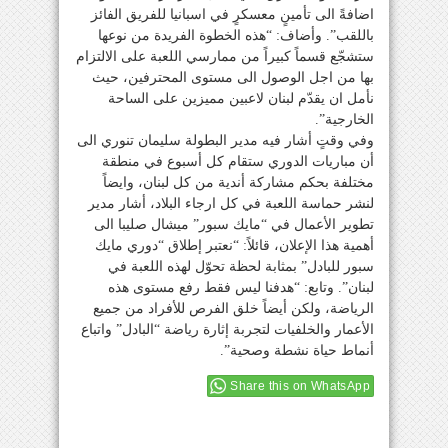
اضافةً الى تأمينٍ معسكرٍ في اسبانيا للفريق الفائز
باللقب”. وأضاف: “هذه الخطوة الفريدة من نوعها
ستشجّع قسماً كبيراً من ممارسي اللعبة على الالتزام
بها من اجل الوصول الى مستوى المحترفين، حيث
نأمل ان يقدّم لبنان لاعبين مميزين على الساحة
الخارجية”.
وفي وقتٍ أشار فيه مدير البطولة سليمان تنوري الى
أن مباريات الدوري ستقام كل أسبوع في منطقة
مختلفة بحكم مشاركة أندية من كل لبنان، وايضاً
لنشر حماسة اللعبة في كل ارجاء البلاد، أشار مدير
تطوير الأعمال في “مايك سبور” ميشال صليبا الى
أهمية هذا الإعلان، قائلاً: “نعتبر إطلاق “دوري مايك
سبور للبادل” بمثابة لحظة تحوّل لهذه اللعبة في
لبنان”. وتابع: “هدفنا ليس فقط رفع مستوى هذه
الرياضة، ولكن أيضاً خلق الفرص للأفراد من جميع
الأعمار والخلفيات لتجربة إثارة رياضة “البادل” واتباع
أنماط حياة نشطة وصحية”.
Share this on WhatsApp