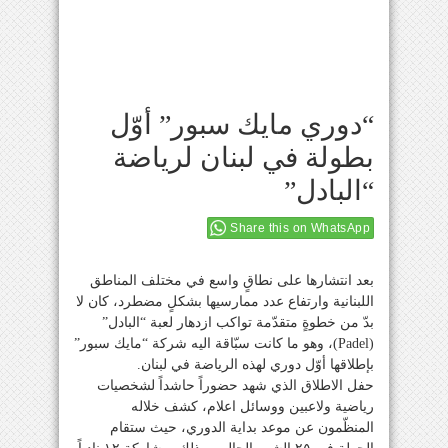
“دوري مايك سبور” أوّل
بطولة في لبنان لرياضة
“البادل”
Share this on WhatsApp
بعد انتشارها على نطاقٍ واسع في مختلف المناطق
اللبنانية وارتفاع عدد ممارسيها بشكلٍ مضطرد، كان لا
بدّ من خطوةٍ متقدّمة تواكب ازدهار لعبة “البادل”
(Padel)، وهو ما كانت سبّاقة اليه شركة “مايك سبور”
بإطلاقها أوّل دوري لهذه الرياضة في لبنان.
حفل الاطلاق الذي شهد حضوراً حاشداً لشخصيات
رياضية ولاعبين ووسائل اعلام، كشف خلاله
المنظّمون عن موعد بداية الدوري، حيث ستقام