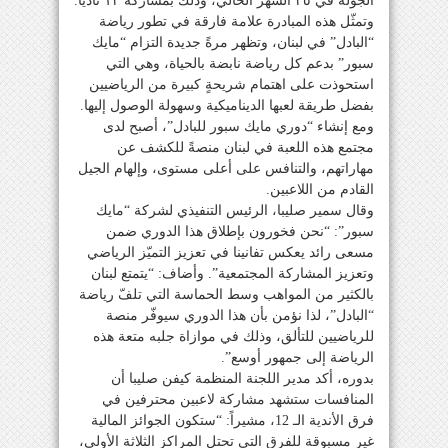
الجولة في ٢٥ الشهر الحالي، وذلك بمشاركة ١٢ نادياً.
وتمثّل هذه المبادرة علامة فارقة في تطور رياضة
“البادل” في لبنان، وتظهر مرةً جديدة التزام “مايك
سبور” بدعم كل رياضة نابضة بالحياة، وهي التي
استحوذت على اهتمام شريحةٍ كبيرة من الرياضيين
بفضل طريقة لعبها الديناميكية وسهولة الوصول إليها.
ومع إنشاء “دوري مايك سبور للبادل”، أصبح لدى
مجتمع هذه اللعبة في لبنان منصةً للكشف عن
مهاراتهم، والتنافس على أعلى مستوى، وإلهام الجيل
القادم من اللاعبين.
وقال سمير صليبا، الرئيس التنفيذي لشركة “مايك
سبور”: “نحن فخورون بإطلاق هذا الدوري ضمن
مسعى رائد يعكس تفانينا في تعزيز التميّز الرياضي
وتعزيز المشاركة المجتمعية”. وأضاف: “يتمتع لبنان
بالكثير من المواهب وسط الحماسة التي تلفّ رياضة
“البادل”، لذا نؤمن بأن هذا الدوري سيوفّر منصة
للرياضيين للتألق، وذلك في موازاة جلبه متعة هذه
الرياضة إلى جمهور أوسع”.
بدوره، أكد مدير اللجنة المنظمة كيفن صليبا أن
المنافسات ستشهد مشاركة لاعبين محترفين في
فرق الأندية الـ 12، مشيراً: “ستكون الجوائز المالية
غير مسبوقة للفرق التي تحتل المراكز الثلاثة الأولى،