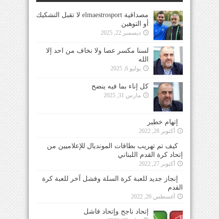
مصداقية elmaestrosport لا تقبل التشكيك
أو التوهين
ديسمبر 22, 2025
لسنا مكسر عصا ولا نخاف من احد إلا
الله
يوليو 6, 2025
كل إناء بما فيه ينضح
مارس 31, 2025
إتهام خطير
أكتوبر 28, 2022
كيف تم تهريب بطاقات المونديال للإعلاميين من
إتحاد كرة القدم اللبناني
أكتوبر 27, 2022
إنجاز جديد للعبة كرة السلة وفشل آخر للعبة كرة
القدم
أغسطس 26, 2022
إتحاد ناجح وإتحاد فاشل