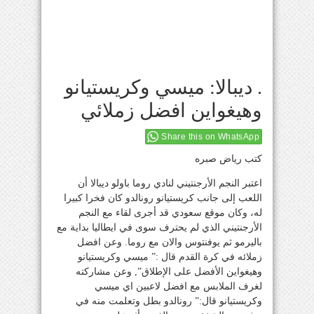
. ديبالا: ميسي وكريستيانو
وهيغواين افضل زملائي
Share this on WhatsApp
كتب رياض صبره
اعتبر النجم الأرجنتيني لنادي روما باولو ديبالا أن
اللعب إلى جانب كريستيانو رونالدو كان فخرا كبيرا
له، وكان موقع سعودي قد أجرى لقاء مع النجم
الأرجنتيني الذي لم يحترف سوى في ايطاليا بداية مع
باليرمو ثم يوفنتوس والان مع روما. وعن افضل
زملائه في كرة القدم قال :” ميسي وكريستيانو
وهيغواين الأفضل على الإطلاق”, وعن مشاركته
لغرف الملابس مع افضل لاعبين اي ميسي
وكريستيانو قال:” رونالدو بطل وتعلمت منه في