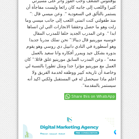
يوفنتوس الشغف وحب الفوز وأثر على مسيرتي
كثيرا واللعب إلى جانبه كان رائعا وليست مفاجأة أن
يستمر بالتألق في السعودية “. وعن ميسي قال :”
منذ طفولتي كنت اتمنى اللعب إلى جانب ميسي وما
زلت وهو ما حصل وحققنا الانجازات التي لن انساها
ابدا “. وعن المدرب الجديد خلفا للمدرب المقال
خوسيه مورينيو قال ديبالا:” نحن نملك مدربا جديدا
وهو أسطورة في النادي دانييل دي روسي وهو يقوم
بدوره بشكل جيد ويمرر أفكاره وانا سعيد بالعمل
معه” ، وعن المدرب السابق مورينيو علق قائلا:” كان
العمل مع مورينيو مؤثرا جدا ومثل تطورا بالنسبة لي
وخاصة أن تاريخه كبير ووظفه لخدمة الفريق ولا
اعلم ماذا سيحصل له في المستقبل ولكني اكيد أنه
سيستمر بالمقدمة”.
Share this on WhatsApp