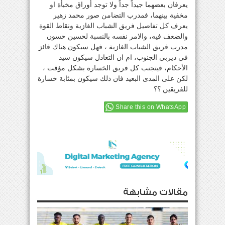
يعرفان بعضهما جيداً جداً ولا توجد أوراق مخبأة او
مخفية بينهما، فمدرب التضامن صور محمد زهير
يعرف كل تفاصيل فريق الشباب الغازية ونقاط القوة
والضعف فيه، والامر نفسه بالنسبة لحسين حسون
مدرب فريق الشباب الغازية ، فهل سيكون هناك فائز
في ديربي الجنوب، ام ان التعادل سيكون سيد
الأحكام، فيتجنب كل فريق الخسارة بشكل مؤقت ،
لكن على المدى البعيد فان ذلك سيكون بمثابة خسارة
للفريقين ؟؟
Share this on WhatsApp
مقالات مشابهة