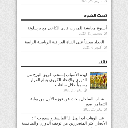
مارس 25, 2022
تحت الضوء
أسبوع معايشة للمدرب فادي الكاخي مع برشلونة
ديسمبر 11, 2023
الحداد معلقاً على القناة العراقية الرياضية الرابعة
أكتوبر 6, 2021
لقاء
لهذه الأسباب إنسحب فريق البرج من
الدوري والإتحاد الكروي يتبلغ القرار
رسمياً خلال ساعات
يناير 13, 2026
شباب الساحل يبحث عن فوزه الأول من بوابة
التضامن صور
يناير 26, 2025
عبد الوهاب ابو الهيل لـ”المايسترو سبورت ” :
الأنصار أكثر المتضررين من توقف الدوري والمنافسة