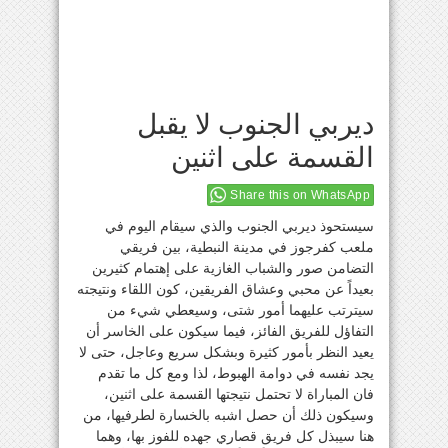
ديربي الجنوب لا يقبل
القسمة على اثنين
Share this on WhatsApp
سيستحوذ ديربي الجنوب والذي سيقام اليوم في
ملعب كفرجوز في مدينة النبطية، بين فريقي
التضامن صور والشباب الغازية على إهتمام كثيرين
بعيداً عن محبي وعشاق الفريقين، كون اللقاء ونتيجته
سيترتب عليهما أمور شتى، وسيعطي شيء من
التفاؤل للفريق الفائز، فيما سيكون على الخاسر أن
يعيد النظر بأمور كثيرة وبشكل سريع وعاجل، حتى لا
يجد نفسه في دوامة الهبوط، لذا ومع كل ما تقدم
فان المباراة لا تحتمل نتيجتها القسمة على اثنين،
وسيكون ذلك أن حصل اشبه بالخسارة لطرفيها، من
هنا سيبذل كل فريق قصاري جهده للفوز بها، وهما