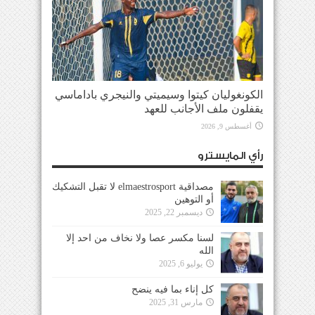
الكونغوليان كيتوا وسيميتي والنيجري باداماسي
يقفلون ملف الأجانب للعهد
أغسطس 9, 2026
رأي المايسترو
مصداقية elmaestrosport لا تقبل التشكيك
أو التوهين
ديسمبر 22, 2025
لسنا مكسر عصا ولا نخاف من احد إلا
الله
يوليو 6, 2025
كل إناء بما فيه ينضح
مارس 31, 2025