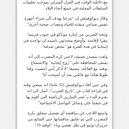
مع عائلته الوقت في العزل المنزلي بموجب تعليمات
السلطات المحلية في جميع أنحاء البلاد.
وقال ديوكوفيتش إن “تبرعنا يهدف الى شراء أجهزة
تنفس صناعي منقذة للحياة ومعدات صحية أخرى”.
ويتخذ الصربي من إمارة موناكو في جنوب فرنسا
مقرا لإقامته. وأوضح متحدثون باسمه ان تواجده في
إسبانيا في هذه الفترة هو “محض صدفة”.
ولفت متصدر تصنيف لاعبي كرة المضرب إلى أنه
يسعى للمحافظة على “روح إيجابية” والاستمتاع
بوقته مع العائلة، مضيفا “لا أذكر أنني أمضيت وقتا
طويلا هكذا مع عائلتي منذ أن أصبحت أبا”.
وفي حين أفاد ديوكوفيتش (32 عاما) انه يمضي وقته
في قراءة كتاب عن “تاريخ الصرب”، أشار الى انه
يعتزم البدء بـ”نشر التمارين الرياضية التي أقوم بها
في شقتنا على وسائل التواصل الاجتماعية”.
وامتنع اللاعب عن مناقشة أي تفصيل متعلق بكرة
المضرب التي تم تعليق منافساتها حتى السابع من
حزيران/يونيو في ظل تفشي وباء “كوفيد-19”.