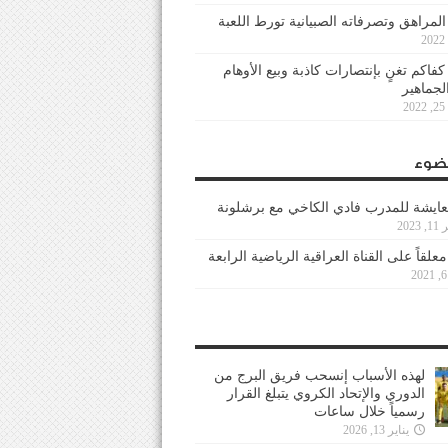
 المراهق وتصرفاته الصبيانية تورط اللعبة
كفاكم تغنٍ بإنتصارات كاذبة وبيع الأوهام
لجماهير
2
ضوء
عايشة للمدرب فادي الكاخي مع برشلونة
202
معلقاً على القناة العراقية الرياضية الرابعة
لهذه الأسباب إنسحب فريق البرج من
الدوري والإتحاد الكروي يتبلغ القرار
رسمياً خلال ساعات
يناير 13, 2026