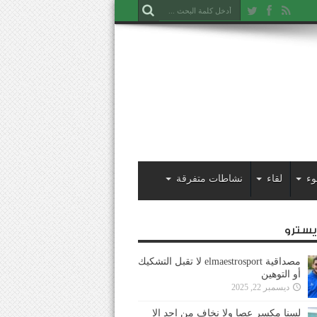
وء
لقاء
نشاطات متفرقة
ايسترو
مصداقية elmaestrosport لا تقبل التشكيك
أو التوهين
ديسمبر 22, 2025
لسنا مكسر عصا ولا نخاف من احد إلا