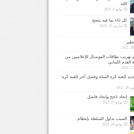
الله
يوليو 6, 2025
كل إناء بما فيه ينضح
مارس 31, 2025
خطير
 تهريب بطاقات المونديال للإعلاميين من
 القدم اللبناني
جديد للعبة كرة السلة وفشل آخر للعبة كرة
 2022
إتحاد ناجح وإتحاد فاشل
يوليو 25, 2022
السبب تداول السلطة بإنتظام
يوليو 24, 2022