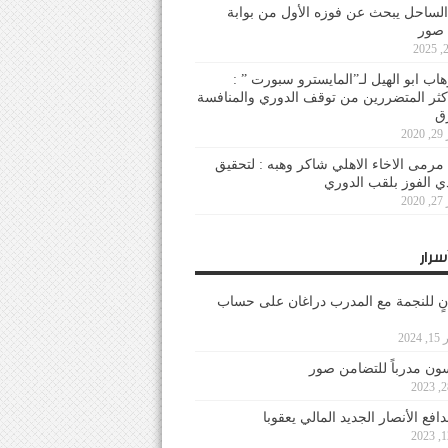
لساحل يبحث عن فوزه الأول من بوابة
 صور
هاب ابو الهيل لـ”المايسترو سبورت ” :
أكثر المتضررين من توقف الدوري والمنافسة
20
رمى الاخاء الاهلي شاكر وهبه : لتحقيق
دي الفوز بلقب الدوري
20
سرار
نٍ للنجمة مع المدرب دراغان على حساب
202
ون مدرباً للتضامن صور
فع الأنصار الجديد المالي يعقوبا