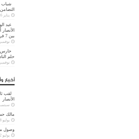
شباب ا
التضامن
يناير 26, 2025
عبد الو
الأنصار 
بين 7 فرق
نوفمبر 29, 20
حارس م
حلم النا
نوفمبر 27, 20
أخبار وأ
لقب ثا
الأنصار
سبتمبر 15, 4
مالك حس
يوليو 28, 2023
وصول مدا
يوليو 12, 2023