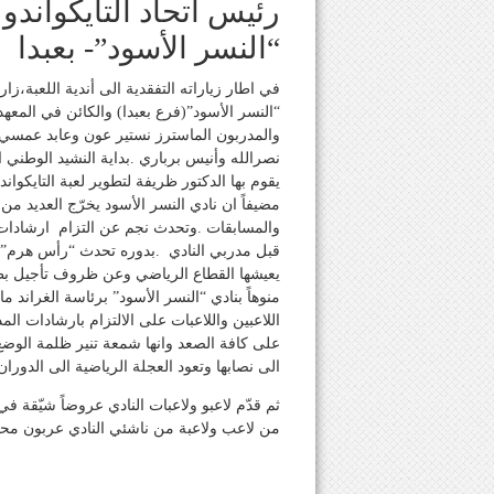
رئيس اتحاد التايكواندو
“النسر الأسود”- بعبدا
في اطار زياراته التفقدية الى أندية اللعبة،زار
“النسر الأسود”(فرع بعبدا) والكائن في المعهد
والمدربون الماسترز نستير عون وعابد عمسي
نصرالله وأنيس برباري .بداية النشيد الوطني ال
يقوم بها الدكتور ظريفة لتطوير لعبة التايكوان
مضيفاً ان نادي النسر الأسود يخرّج العديد من
والمسابقات .وتحدث نجم عن التزام ارشادات ا
قبل مدربي النادي .بدوره تحدث “رأس هرم” الت
يعيشها القطاع الرياضي وعن ظروف تأجيل بطولة
منوهاً بنادي “النسر الأسود” برئاسة الغراند
اللاعبين واللاعبات على الالتزام بارشادات المد
على كافة الصعد وانها شمعة تنير ظلمة الوضع ا
الى نصابها وتعود العجلة الرياضية الى الدورا
ثم قدّم لاعبو ولاعبات النادي عروضاً شيّقة ف
من لاعب ولاعبة من ناشئي النادي عربون محبة