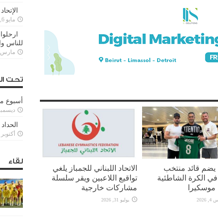
الإتحاد
مايو 6, 2022
ارحلوا 
للناس وا
مارس 25, 022
تحت ال
أسبوع م
ديسمبر 11, 3
الحداد 
أكتوبر 6, 2021
لقاء
 يضم قائد منتخب
الاتحاد اللبناني للجمباز يلغي
 في الكرة الشاطئية
تواقيع اللاعبين ويقر سلسلة
 موسكيرا
مشاركات خارجية
2026
يوليو 31, 2026