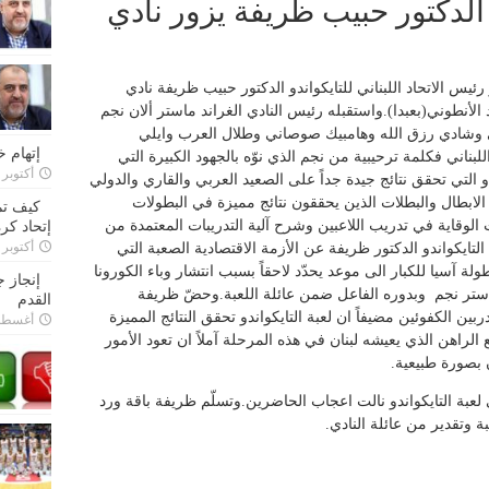
 الدكتور حبيب ظريفة يزور نادي
 رئيس الاتحاد اللبناني للتايكواندو الدكتور حبيب ظريفة نادي
 الأنطوني(بعبدا).واستقبله رئيس النادي الغراند ماستر ألان نجم
 وشادي رزق الله وهامبيك صوصاني وطلال العرب وايلي
إتهام 
لبناني فكلمة ترحيبية من نجم الذي نوّه بالجهود الكبيرة التي
أكتوبر 28, 2022
دو التي تحقق نتائج جيدة جداً على الصعيد العربي والقاري والدولي
 الابطال والبطلات الذين يحققون نتائج مميزة في البطولات
كيف تم
لوقاية في تدريب اللاعبين وشرح آلية التدريبات المعتمدة من
إتحاد كرة
أكتوبر 27, 2022
ايكواندو الدكتور ظريفة عن الأزمة الاقتصادية الصعبة التي
 آسيا للكبار الى موعد يحدّد لاحقاً بسبب انتشار وباء الكورونا
إنجاز 
 ماستر نجم وبدوره الفاعل ضمن عائلة اللعبة.وحضّ ظريفة
القدم
ربين الكفوئين مضيفاً ان لعبة التايكواندو تحقق النتائج المميزة
أغسطس 26,
لراهن الذي يعيشه لبنان في هذه المرحلة آملاً ان تعود الأمور
ن بصورة طبيعية.
ي لعبة التايكواندو نالت اعجاب الحاضرين.وتسلّم ظريفة باقة ورد
 وتقدير من عائلة النادي.