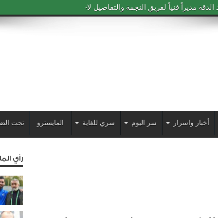
دقة مديراً فنياً لفريق النجمة والتفاصيل لاحقاً
أخبار واسرار
سر اليوم
سري للغاية
المايسترو
تحت الض
رأي الم