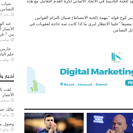
عود للجنة التأديبية في الاتحاد الألماني لكرة القدم التعامل مع هذه
شباب ا
التضامن
يناير 26, 2025
اينر كوخ قوله “مهمة (لجنة الانضباط) ضمان التزام القوانين
عبد الو
يفا “علينا الانتظار لنرى ما اذا كانت ثمة حاجة لعقوبات في
الأنصار 
ئل التضامن.
بين 7 فرق
نوفمبر 29, 20
حارس م
حلم النا
نوفمبر 27, 20
أخبار وأ
لقب ثا
الأنصار
سبتمبر 15, 4
مالك حس
يوليو 28, 2023
وصول مدا
يوليو 12, 2023