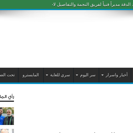
دقة مديراً فنياً لفريق النجمة والتفاصيل لاحقاً
أخبار واسرار
سر اليوم
سري للغاية
المايسترو
تحت الض
رأي الم