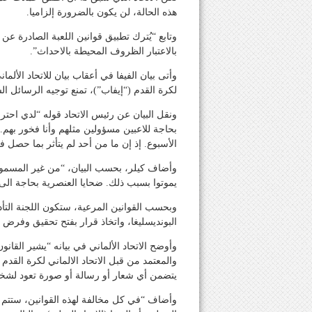
هذه الحالة، لن يكون بالضرورة إلزاميا.
وتابع “يُترك تطبيق قوانين اللعبة الصادرة ع
بالاعتبار الظروف المحيطة بالاحداث”.
وأتى بيان الفيفا في أعقاب بيان للاتحاد الألم
لكرة القدم (“إيفاب”)، تمنع توجيه الرسائل ا
ونقل البيان عن رئيس الاتحاد قوله “لدي احتر
بحاجة للاعبين مسؤولين مثلهم وأنا فخور بهم. 
الأسبوع. إذ إن ما من أحد لم يتأثر بما حصل في
وأضاف كيلر، بحسب البيان، “من غير المسمو
يموتوا بسبب ذلك. ضحايا العنصرية بحاجة الى 
وبحسب القوانين المرعية، ستكون اللجنة التأدي
البونديسليغا، واتخاذ قرار بفتح تحقيق وفرض 
وأوضح الاتحاد الألماني في بيانه “يشير القان
يتضمن أي شعار أو رسالة أو صورة تعود لشخ
وأضاف “في كل مخالفة لهذه القوانين، ستتم مع