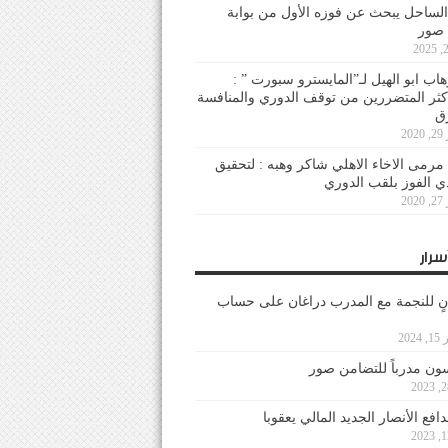
لساحل يبحث عن فوزه الأول من بوابة
 صور
هاب ابو الهيل لـ”المايسترو سبورت ” :
أكثر المتضررين من توقف الدوري والمنافسة
20
رمى الاخاء الاهلي شاكر وهبه : لتحقيق
دي الفوز بلقب الدوري
20
سرار
نٍ للنجمة مع المدرب دراغان على حساب
202
ون مدرباً للتضامن صور
فع الأنصار الجديد المالي يعقوبا