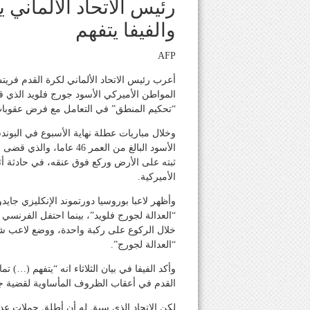
رئيس الاتحاد الألماني 
والفيفا يتفهم
AFP
أعرب رئيس الاتحاد الألماني لكرة القدم فريت
المواطن الأميركي الأسود جورج فلويد الذي قض
“تحكيم المنطق” في التعامل مع فرض عقوبات
وخلال مباريات عطلة نهاية الأسبوع في البون
الأسود البالغ من العمر 
ثبته على الأرض وركع فوق عنقه، في حادثة 
الأميركية.
وأظهر لاعبا بوروسيا دورتموند الإنكليزي ج
“العدالة لجورج فلويد”، بينما احتفل الفرن
خلال الركوع على ركبة واحدة، ووضع لاعب ش
“العدالة لجورج”.
وأكد الفيفا في بيان الثلاثاء انه “يتفهم (…) 
القدم في أعقاب الظروف المأساوية لقضية ج
لكن الاتحاد الذي سبق له أن أطلق حملات عدة