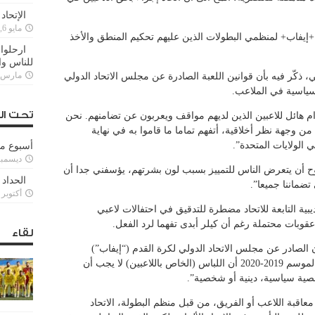
الإتحاد
مايو 6, 2022
ن +إيفاب+ لمنظمي البطولات الذين عليهم تحكيم المنطق والأخذ
ارحلوا 
للناس وا
مارس 25, 022
اني، ذكّر فيه بأن قوانين اللعبة الصادرة عن مجلس الاتحاد الدولي
لسياسية في الملاعب.
تحت ال
ام هائل للاعبين الذين لديهم مواقف ويعربون عن تضامنهم. نحن
من وجهة نظر أخلاقية، أتفهم تماما ما قاموا به في نهاية
 الولايات المتحدة”.
أسبوع م
ديسمبر 11, 3
ح أن يتعرض الناس للتمييز بسبب لون بشرتهم، يؤسفني جدا أن
الحداد 
تضماننا جميعا”.
أكتوبر 6, 2021
بية التابعة للاتحاد مضطرة للتدقيق في احتفالات لاعبي
عقوبات محتملة رغم أن كيلر أبدى تفهما لرد الفعل.
لقاء
ون الصادر عن مجلس الاتحاد الدولي لكرة القدم (“إيفاب”)
والمعتمد من قبل الاتحاد الالماني لكرة القدم لموسم 2019-2020 أن اللباس (الخاص باللاعبين) لا يجب أن
صية سياسية، دينية أو شخصية”.
اقبة اللاعب أو الفريق، من قبل منظم البطولة، الاتحاد