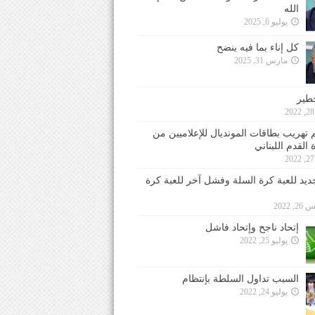
الله
يوليو 6, 2025
كل إناء بما فيه ينضح
مارس 31, 2025
خطير
 تهريب بطاقات المونديال للإعلاميين من
 القدم اللبناني
جديد للعبة كرة السلة وفشل آخر للعبة كرة
 2022
إتحاد ناجح وإتحاد فاشل
يوليو 25, 2022
السبب تداول السلطة بإنتظام
يوليو 24, 2022