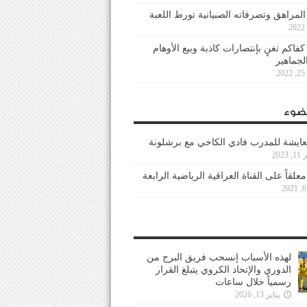
 المراهق وتصرفاته الصبيانية تورط اللعبة
كفاكم تغنٍ بإنتصارات كاذبة وبيع الأوهام
لجماهير
2
ضوء
عايشة للمدرب فادي الكاخي مع برشلونة
202
معلقاً على القناة العراقية الرياضية الرابعة
لهذه الأسباب إنسحب فريق البرج من
الدوري والإتحاد الكروي يتبلغ القرار
رسمياً خلال ساعات
يناير 13, 2026