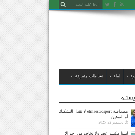
وء
لقاء
نشاطات متفرقة
ايسترو
مصداقية elmaestrosport لا تقبل التشكيك
أو التوهين
ديسمبر 22, 2025
لسنا مكسر عصا ولا نخاف من احد إلا