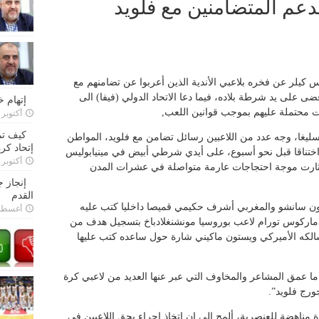
يدعم المتضامنين مع فلويد
س كيلر عن فخره بلاعبي الأندية الذين أعربوا عن تضامنهم مع
ى على يد شرطة بلاده، فيما دعا الاتحاد الدولي (فيفا) الى
إتهام 
 محتملة عليهم بموجب قوانين اللعب,
أكتوبر 28, 2022
كيف تم
دسليغا، وجه عدد من اللاعبين رسائل تضامن مع فلويد، المواطن
إتحاد كرة
46 عاما، والذي قضى اختناقا قبل نحو أسبوع، على أيدي شرطي أبيض في مينيابوليس
أكتوبر 27, 2022
أثارت موجة احتجاجات عارمة متواصلة في عشرات المدن
إنجاز 
القدم
ايدون سانشو والمغربي أشرف حكيمي قميصا داخليا كتب عليه
أغسطس 26,
سي ماركوس تورام لاعب بوروسيا مونشنغلادباخ بتسجيل هدف من
الكه الأميركي ويستون ماكيني شارة حول ساعده كتب عليها
تماما عمق المشاعر والمخاوف التي عبر عنها العديد من لاعبي كرة
ورج فلويد”.
 مناهضة للعنصرية، ألمح الى ان اتخاذ إجراء بحق اللاعبين في