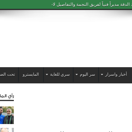
دقة مديراً فنياً لفريق النجمة والتفاصيل لاحقاً
أخبار واسرار
سر اليوم
سري للغاية
المايسترو
تحت الض
رأي الم