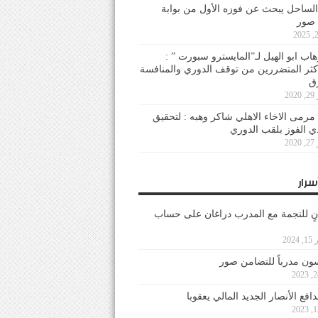
لساحل يبحث عن فوزه الأول من بوابة
 صور
هاب ابو الهيل لـ”المايسترو سبورت ” :
أكثر المتضررين من توقف الدوري والمنافسة
20
رمى الاخاء الاهلي شاكر وهبه : لتحقيق
دي الفوز بلقب الدوري
20
سرار
نٍ للنجمة مع المدرب دراغان على حساب
202
ون مدرباً للتضامن صور
فع الأنصار الجديد المالي يعقوبا