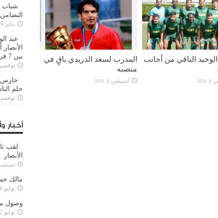
شباب ا
التضامن
يناير 26, 2025
عبد الو
الأنصار 
بين 7 فرق
لوحيد الباقي من أجانب
المدرب لسعد الدريدي باقٍ في
نوفمبر 29, 20
منصبه
حارس م
2026
أغسطس 8, 2026
حلم النا
نوفمبر 27, 20
أخبار وأ
لقب ثا
الأنصار
سبتمبر 15, 4
مالك حس
يوليو 28, 2023
وصول مدا
يوليو 12, 2023