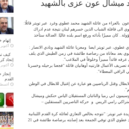
د ميشال عون عزى بالشهيد
عون بالعزاء من عائلة الشهيد محمد عطوي وغرد عبر تويتر قائلًا:
ي الى قافلة الشباب الذين خسرهم لبنان نتيجة عدم ادراك
ة.. كان مميزًا بأدائه ورفع اسم بلده عاليًا. العدالة ستأخذ
إتهام 
أكتوبر 28, 2022
طوي، عبر تويتر ايضا ومعزيا عائلة الشهيد ونادي الانصار :
طوي بعد معاناة من رصاصة طائشة في زمن الطيش الذي يلف
كيف تم
ي عرفه قائداً مميزاً وخلوقاً في الملاعب”.
إتحاد كرة
أكتوبر 27, 2022
صريف الأعمال فارتنيه أوهانيان قائلة “فجعنا برحيله وخسرنا
ي الراقي المعطاء”.
إنجاز 
القدم
ابطال وقتل الرياضيين هو عبارة عن إغتيال للابطال في الوطن
أغسطس 26,
”.
سيمون ابي رميا والنائبان المستقيلان الياس حنكش وميشال
راكي رامي الريس و حركة الناصريين المستقلين –
دة عبر تويتر: “نتوجه بخالص التعازي لعائلة كرة القدم اللبنانية
برحيل لاعب نادي الأنصار ومنتخب لبنان محمد عطوي الذي توفي الجمعة بعد إصابته برصاصة طائشة في 21