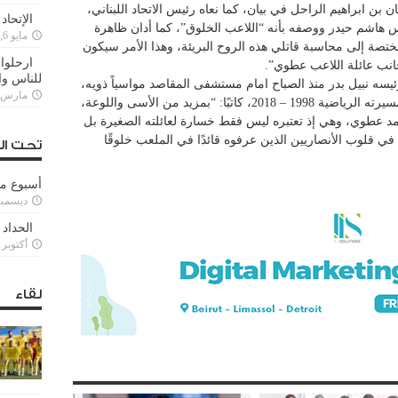
 بن ابراهيم الراحل في بيان، كما نعاه رئيس الاتحاد اللبناني،
الإتحاد
ندس هاشم حيدر ووصفه بأنه “اللاعب الخلوق”، كما أدان ظاهرة
مايو 6, 2022
تصة إلى محاسبة قاتلي هذه الروح البريئة، وهذا الأمر سيكون
ارحلوا 
 جانب عائلة اللاعب عطوي”.
للناس وا
يسه نبيل بدر منذ الصباح امام مستشفى المقاصد مواسياً ذويه،
مارس 25, 022
حيث أمضى اللاعب بالنادي الجزء الأكبر من مسيرته الرياضية 1998 – 2018، كاتبًا: “بمزيد من الأسى واللوعة،
 محمد عطوي، وهي إذ تعتبره ليس فقط خسارة لعائلته الصغيرة بل
 في قلوب الأنصاريين الذين عرفوه قائدًا في الملعب خلوقًا
تحت ال
أسبوع م
ديسمبر 11, 3
الحداد 
أكتوبر 6, 2021
لقاء