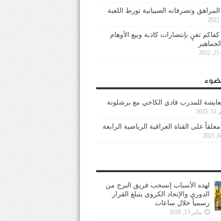
 المراهق وتصرفاته الصبيانية تورط اللعبة
كفاكم تغنٍ بإنتصارات كاذبة وبيع الأوهام
لجماهير
2
ضوء
عايشة للمدرب فادي الكاخي مع برشلونة
202
معلقاً على القناة العراقية الرياضية الرابعة
لهذه الأسباب إنسحب فريق البرج من
الدوري والإتحاد الكروي يتبلغ القرار
رسمياً خلال ساعات
يناير 13, 2026