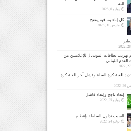
الله
يوليو 6, 2025
كل إناء بما فيه ينضح
مارس 31, 2025
خطير
 تهريب بطاقات المونديال للإعلاميين من
 القدم اللبناني
جديد للعبة كرة السلة وفشل آخر للعبة كرة
 2022
إتحاد ناجح وإتحاد فاشل
يوليو 25, 2022
السبب تداول السلطة بإنتظام
يوليو 24, 2022