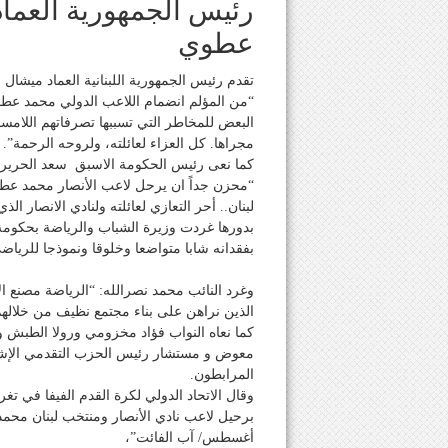
رئيس الجمهورية العما
عطوي
تقدم رئيس الجمهورية اللبنانية العماد ميشال 
“من المؤلم انضمام اللاعب الدولي محمد عطو
البعض للمخاطر التي تسببها تصرفاتهم اللامسؤول
مجراها. كل العزاء لعائلته، ولروحه الرحمة”.
كما نعى رئيس الحكومة الاسبق سعد الحريري ع
“محزن جداً ان يرحل لاعب الأنصار محمد ع
لبنان.. أحر التعازي لعائلته ولنادي الانصار الذ
بدورها غردت وزيرة الشباب والرياضة بحكومة ت
بفقدانه شابا متواضعا وخلوقا ونموذجا للرياض
وغرد النائب محمد نصرالله: “الرياضة مصنع ال
الذين نراهن على بناء مجتمع نظيف من خلالهم
كما نعاه النواب فؤاد مخزومي ورولا الطبش و
معوض و مستشار رئيس الحزب التقدمي الإشت
المرابطون.
وقال الاتحاد الدولي لكرة القدم الفيفا في تغري
أغسطس/ آب الفائت”،