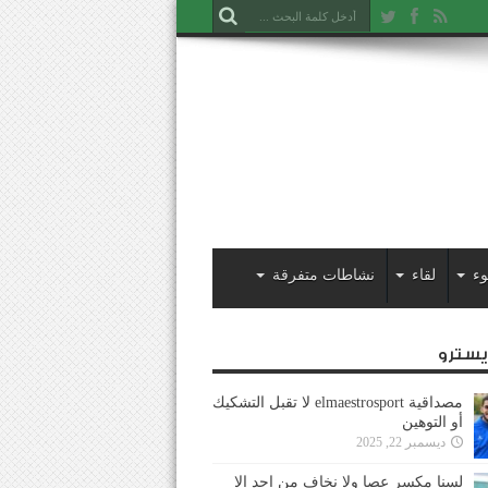
وء
لقاء
نشاطات متفرقة
ايسترو
مصداقية elmaestrosport لا تقبل التشكيك
أو التوهين
ديسمبر 22, 2025
لسنا مكسر عصا ولا نخاف من احد إلا