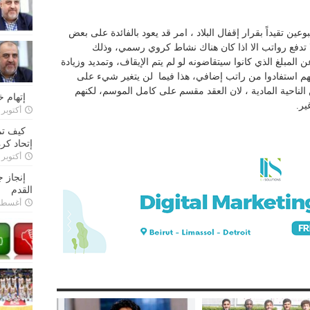
 تقيداً بقرار إقفال البلاد ، امر قد يعود بالفائدة على بعض
 لا تدفع رواتب الا اذا كان هناك نشاط كروي رسمي، وذلك
 شهراً إضافياً عن المبلغ الذي كانوا سيتقاضونه لو لم يتم الإيقاف، وتمديد وزيادة
انهم استفادوا من راتب إضافي، هذا فيما لن يتغير شيء على
 الناحية المادية ، لان العقد مقسم على كامل الموسم، لكنهم
إتهام 
ير.
أكتوبر 28, 2022
كيف تم
إتحاد كرة
أكتوبر 27, 2022
إنجاز 
القدم
أغسطس 26,