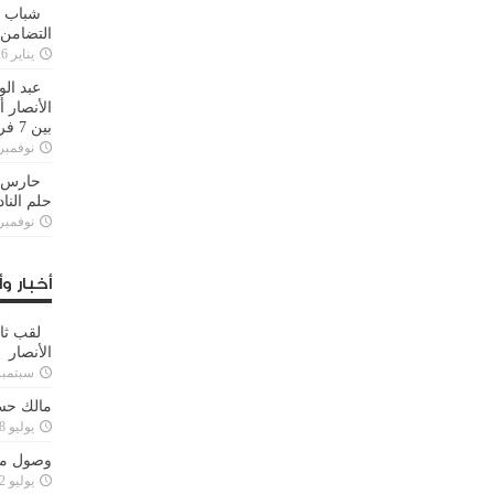
شباب ا
التضامن
يناير 26, 2025
عبد الو
الأنصار 
بين 7 فرق
نوفمبر 29, 20
حارس م
حلم النا
نوفمبر 27, 20
أخبار وأ
لقب ثا
الأنصار
سبتمبر 15, 4
مالك حس
يوليو 28, 2023
وصول مدا
يوليو 12, 2023