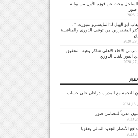
لساحل يبحث عن فوزه الأول من بوابة
 صور
هاب ابو الهيل لـ”المايسترو سبورت ” :
أكثر المتضررين من توقف الدوري والمنافسة
20
رمى الاخاء الاهلي شاكر وهبه : لتحقيق
دي الفوز بلقب الدوري
20
سرار
نٍ للنجمة مع المدرب دراغان على حساب
202
ون مدرباً للتضامن صور
فع الأنصار الجديد المالي يعقوبا