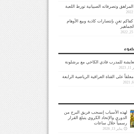
 المراهق وتصرفاته الصبيانية تورط اللعبة
كفاكم تغنٍ بإنتصارات كاذبة وبيع الأوهام
لجماهير
2
ضوء
عايشة للمدرب فادي الكاخي مع برشلونة
202
معلقاً على القناة العراقية الرياضية الرابعة
لهذه الأسباب إنسحب فريق البرج من
الدوري والإتحاد الكروي يتبلغ القرار
رسمياً خلال ساعات
يناير 13, 2026