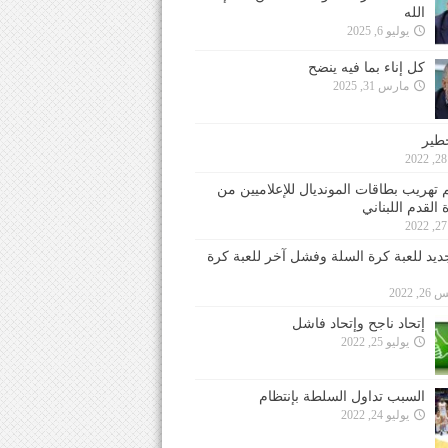
الله
يوليو 6, 2025
كل إناء بما فيه ينضح
مارس 31, 2025
خطير
 تهريب بطاقات المونديال للإعلاميين من
 القدم اللبناني
جديد للعبة كرة السلة وفشل آخر للعبة كرة
 2022
إتحاد ناجح وإتحاد فاشل
يوليو 25, 2022
السبب تداول السلطة بإنتظام
يوليو 24, 2022