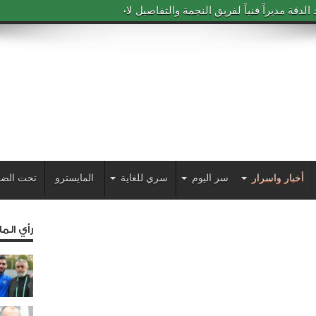
دقة مديراً فنياً لفريق النجمة والتفاصيل لاحقاً
أخبار واسرار
سر اليوم
سري للغاية
المايسترو
تحت الضو
رأي الم