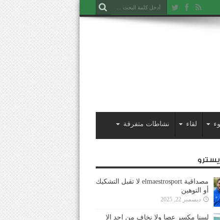
ء
لقاء
نشاطات متفرقة
ايسترو
مصداقية elmaestrosport لا تقبل التشكيك
أو التوهين
ديسمبر 22, 2025
لسنا مكسر عصا ولا نخاف من احد إلا