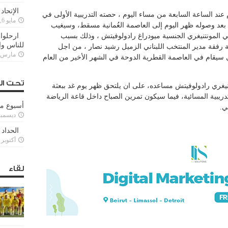
الإتحاد
عند الساعة السابعة من مساء اليوم ، حصته التدريبية الأولى في
مايو 6, 2022
عد وصوله ظهر اليوم إلى العاصمة العُمانية مسقط، وسيغيب
اني المونتنيغري الجنسية ميودراغ رادولوفيتش ، وذلك بسبب
ارحلوا 
للناس وا
رفقة مدير المنتخب اللبناني الزميل رشيد نصار ، من اجل
مارس 25, 022
في قرعة كأس العرب 2025، والذي سيقام في العاصمة القطرية الدوحة في الشهر الأخير من العام
تحت ال
نيغري رادولوفيتش مساعده، على ان يلتحق ظهر يوم غد ببعثة
بية المسائية، فيما سيكون تمرين الصباح داخل قاعة الرياضة
أسبوع م
ي.
ديسمبر 11, 3
الحداد 
أكتوبر 6, 2021
لقاء