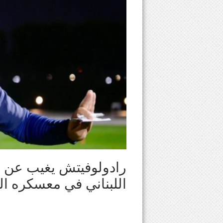
رادولوفيتش يغيب عن ال
اللبناني في معسكره الع