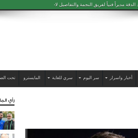
دقة مديراً فنياً لفريق النجمة والتفاصيل لاحقاً
أخبار واسرار
سر اليوم
سري للغاية
المايسترو
تحت الض
رأي الم