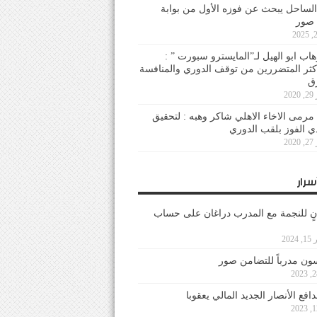
لساحل يبحث عن فوزه الأول من بوابة
 صور
هاب ابو الهيل لـ”المايسترو سبورت ” :
أكثر المتضررين من توقف الدوري والمنافسة
20
رمى الاخاء الاهلي شاكر وهبه : لتحقيق
دي الفوز بلقب الدوري
20
سرار
نٍ للنجمة مع المدرب دراغان على حساب
202
ون مدرباً للتضامن صور
فع الأنصار الجديد المالي يعقوبا