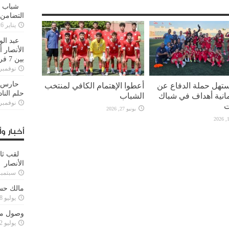
شباب ا
التضامن
يناير 26, 2025
عبد الو
الأنصار 
بين 7 فرق
نوفمبر 29, 20
حارس م
ستهل حملة الدفاع عن
أعطوا الإهتمام الكافي لمنتخب
حلم النا
مانية أهداف في شباك
الشباب
نوفمبر 27, 20
ت
يونيو 27, 2026
أخبار وأ
لقب ثا
الأنصار
سبتمبر 15, 4
مالك حس
يوليو 28, 2023
وصول مدا
يوليو 12, 2023