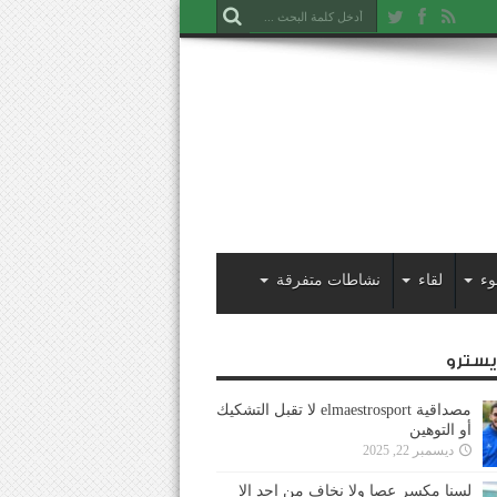
وء
لقاء
نشاطات متفرقة
ايسترو
مصداقية elmaestrosport لا تقبل التشكيك
أو التوهين
ديسمبر 22, 2025
لسنا مكسر عصا ولا نخاف من احد إلا