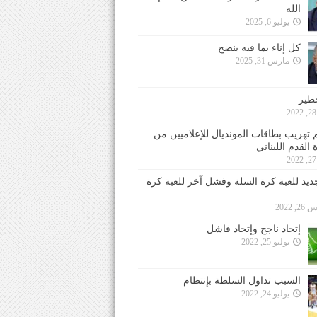
الله
يوليو 6, 2025
كل إناء بما فيه ينضح
مارس 31, 2025
خطير
 تهريب بطاقات المونديال للإعلاميين من
 القدم اللبناني
جديد للعبة كرة السلة وفشل آخر للعبة كرة
 2022
إتحاد ناجح وإتحاد فاشل
يوليو 25, 2022
السبب تداول السلطة بإنتظام
يوليو 24, 2022