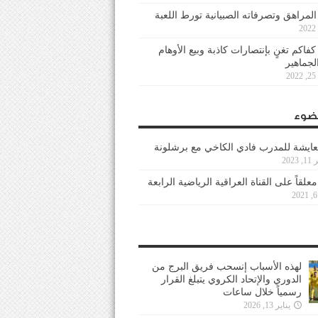
 المراهق وتصرفاته الصبيانية تورط اللعبة
كفاكم تغنٍ بإنتصارات كاذبة وبيع الأوهام
لجماهير
2
ضوء
عايشة للمدرب فادي الكاخي مع برشلونة
202
معلقاً على القناة العراقية الرياضية الرابعة
لهذه الأسباب إنسحب فريق البرج من
الدوري والإتحاد الكروي يتبلغ القرار
رسمياً خلال ساعات
يناير 13, 2026