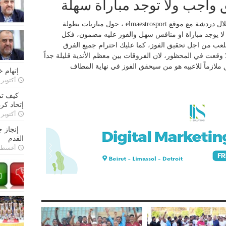
 واجب ولا توجد مباراة سهلة
قال مدرب فريق الصفاء الخبير اميل رستم خلال دردشة مع موقع elmaestrosport ، حول مباريات بطولة
نه لا يوجد مباراة او منافس سهل والفوز عليه مضمون، فكل
لعب من اجل تحقيق الفوز، كما عليك احترام جميع الفرق
وقعت في المحظور، لان الفروقات بين معظم الأندية قليلة جداً
لازماً للاعبيه هو من سيحقق الفوز في نهاية المطاف
إتهام 
أكتوبر 28, 2022
كيف تم
إتحاد كرة
أكتوبر 27, 2022
إنجاز 
القدم
أغسطس 26,