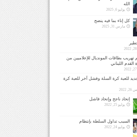
الله
يوليو 6, 2025
كل إناء بما فيه ينضح
مارس 31, 2025
خطير
 تهريب بطاقات المونديال للإعلاميين من
 القدم اللبناني
جديد للعبة كرة السلة وفشل آخر للعبة كرة
 2022
إتحاد ناجح وإتحاد فاشل
يوليو 25, 2022
السبب تداول السلطة بإنتظام
يوليو 24, 2022