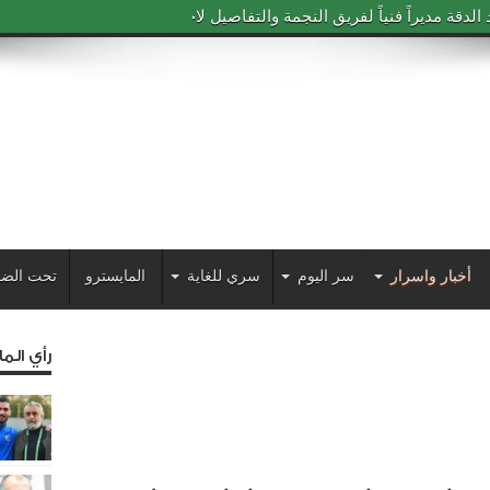
دقة مديراً فنياً لفريق النجمة والتفاصيل لاحقاً
أخبار واسرار
سر اليوم
سري للغاية
المايسترو
تحت الضو
رأي الم