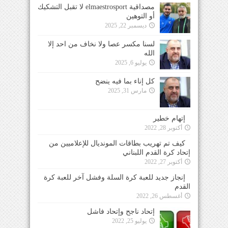
مصداقية elmaestrosport لا تقبل التشكيك
أو التوهين
ديسمبر 22, 2025
لسنا مكسر عصا ولا نخاف من احد إلا
الله
يوليو 6, 2025
كل إناء بما فيه ينضح
مارس 31, 2025
إتهام خطير
أكتوبر 28, 2022
كيف تم تهريب بطاقات المونديال للإعلاميين من
إتحاد كرة القدم اللبناني
أكتوبر 27, 2022
إنجاز جديد للعبة كرة السلة وفشل آخر للعبة كرة
القدم
أغسطس 26, 2022
إتحاد ناجح وإتحاد فاشل
يوليو 25, 2022