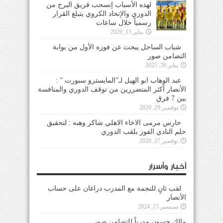
لهذه الأسباب إنسحب فريق البرج من
الدوري والإتحاد الكروي يتبلغ القرار
رسمياً خلال ساعات
يناير 13, 2026
شباب الساحل يبحث عن فوزه الأول من بوابة
التضامن صور
يناير 26, 2025
عبد الوهاب ابو الهيل لـ”المايسترو سبورت ” :
الأنصار أكثر المتضررين من توقف الدوري والمنافسة
بين 7 فرق
نوفمبر 29, 2020
حارس مرمى الاخاء الاهلي شاكر وهبه : لتحقيق
حلم النادي الفوز بلقب الدوري
نوفمبر 27, 2020
أخبار وأسرار
لقب ثانٍ للنجمة مع المدرب دراغان على حساب
الأنصار
سبتمبر 15, 2024
مالك حسون مدرباً للتضامن صور