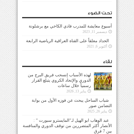
تحت الضوء
أسبوع معايشة للمدرب فادي الكاخي مع برشلونة
ديسمبر 11, 2023
الحداد معلقاً على القناة العراقية الرياضية الرابعة
أكتوبر 6, 2021
لقاء
لهذه الأسباب إنسحب فريق البرج من
الدوري والإتحاد الكروي يتبلغ القرار
رسمياً خلال ساعات
يناير 13, 2026
شباب الساحل يبحث عن فوزه الأول من بوابة
التضامن صور
يناير 26, 2025
عبد الوهاب ابو الهيل لـ”المايسترو سبورت ” :
الأنصار أكثر المتضررين من توقف الدوري والمنافسة
بين 7 فرق