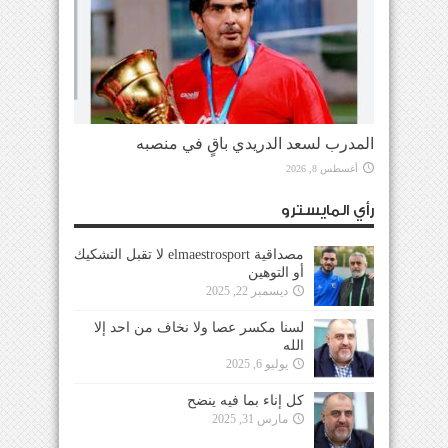
المدرب لسعد الدريدي باقٍ في منصبه
أغسطس 8, 2026
رأي المايسترو
مصداقية elmaestrosport لا تقبل التشكيك
أو التوهين
ديسمبر 22, 2025
لسنا مكسر عصا ولا نخاف من احد إلا
الله
يوليو 6, 2025
كل إناء بما فيه ينضح
مارس 31, 2025