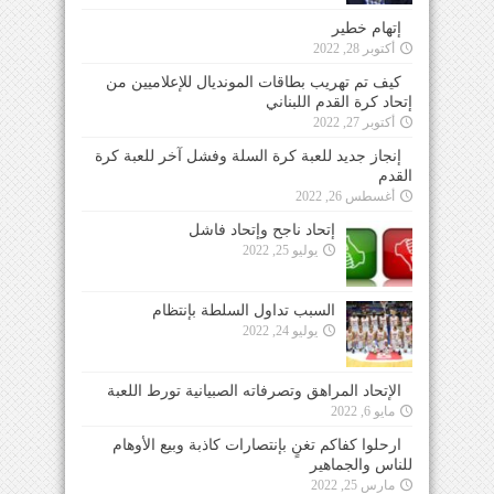
إتهام خطير
أكتوبر 28, 2022
كيف تم تهريب بطاقات المونديال للإعلاميين من
إتحاد كرة القدم اللبناني
أكتوبر 27, 2022
إنجاز جديد للعبة كرة السلة وفشل آخر للعبة كرة
القدم
أغسطس 26, 2022
إتحاد ناجح وإتحاد فاشل
يوليو 25, 2022
السبب تداول السلطة بإنتظام
يوليو 24, 2022
الإتحاد المراهق وتصرفاته الصبيانية تورط اللعبة
مايو 6, 2022
ارحلوا كفاكم تغنٍ بإنتصارات كاذبة وبيع الأوهام
للناس والجماهير
مارس 25, 2022