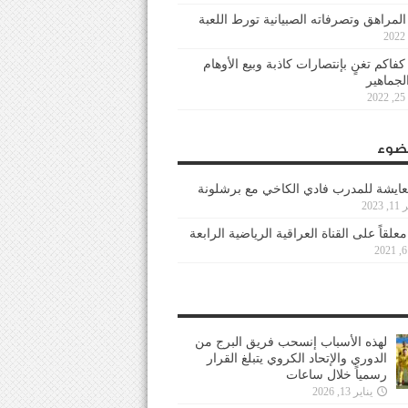
 المراهق وتصرفاته الصبيانية تورط اللعبة
كفاكم تغنٍ بإنتصارات كاذبة وبيع الأوهام
لجماهير
2
ضوء
عايشة للمدرب فادي الكاخي مع برشلونة
202
معلقاً على القناة العراقية الرياضية الرابعة
لهذه الأسباب إنسحب فريق البرج من
الدوري والإتحاد الكروي يتبلغ القرار
رسمياً خلال ساعات
يناير 13, 2026