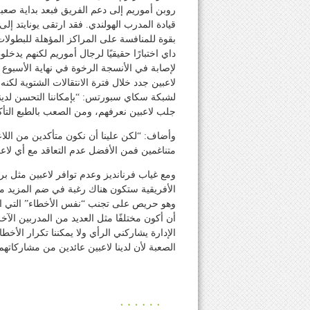
روبن أموريم إلى دعم الفريق فبعد بداية صعبة
قيادة المدرب الهولندي. فقد ارتقى يونايتد إل
بقوة للمنافسة على المراكز المؤهلة للبطولات
داي اختبارًا حقيقيًا لرجال أموريم لكنهم يدخل
لإصابة في الأنسجة الرخوة في نهاية الأسبوع 
لاعبين جدد خلال فترة الانتقالات الشتوية لك
لشبكة سكاي سبورتس: “بإمكاننا التحسن لدينا
جلب لاعبين نعرفهم، ومن الصعب بالطبع الت
وأضاف: “لكن علينا أن نكون متأكدين من اللاع
متناغمين فمن الأفضل عدم التعاقد مع أي لاعب
ومع غياب فرنانديز وعدم توافر لاعبين مثل بر
الأفريقية ستكون هناك رغبة في ضم المزيد من
وهو حريص على تجنب “نفس الأخطاء” التي ارتك
أن أكون مختلفًا مثل العديد من المدربين ال
الإدارة يشاركني الرأي ولا يمكننا تكرار الأخط
الصعبة لأن لدينا لاعبين عائدين من مشاركاتهم