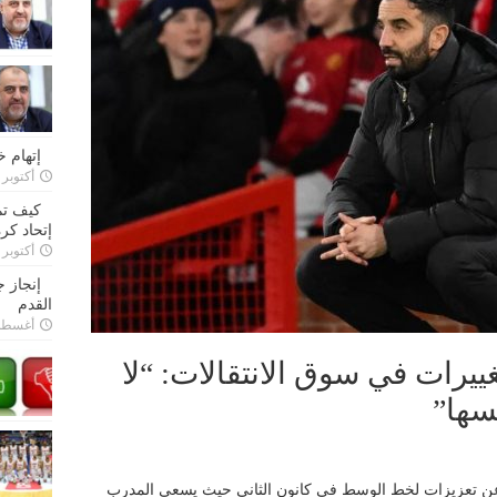
إتهام 
أكتوبر 28, 2022
كيف تم
إتحاد كرة
أكتوبر 27, 2022
إنجاز 
القدم
أغسطس 26,
ييرات في سوق الانتقالات: “لا
فسها”
ث عن تعزيزات لخط الوسط في كانون الثاني حيث يسعى المدرب