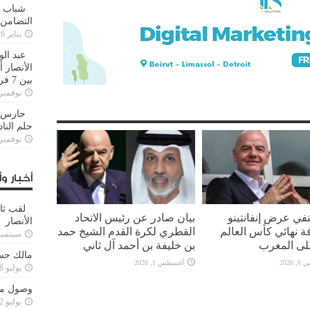
شباب ا
التضامن
يناير 26, 2025
عبد الو
الأنصار 
بين 7 فرق
نوفمبر 29, 20
حارس م
حلم النا
نوفمبر 27, 20
أخبار وأ
لقب ثا
ينفي عرض إنفانتينو
بيان صادر عن رئيس الاتحاد
الأنصار
ة نهائي كأس العالم
القطري لكرة القدم الشيخ حمد
سبتمبر 15, 4
بن خليفة بن أحمد آل ثاني
مالك حس
2026
أغسطس 1, 2026
يوليو 28, 2023
وصول مدا
يوليو 12, 2023