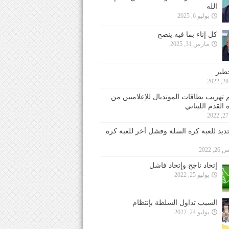
الله
يوليو 6, 2025
كل إناء بما فيه ينضح
مارس 31, 2025
خطير
 تهريب بطاقات المونديال للإعلاميين من
 القدم اللبناني
جديد للعبة كرة السلة وفشل آخر للعبة كرة
 2022
إتحاد ناجح وإتحاد فاشل
يوليو 25, 2022
السبب تداول السلطة بإنتظام
يوليو 24, 2022