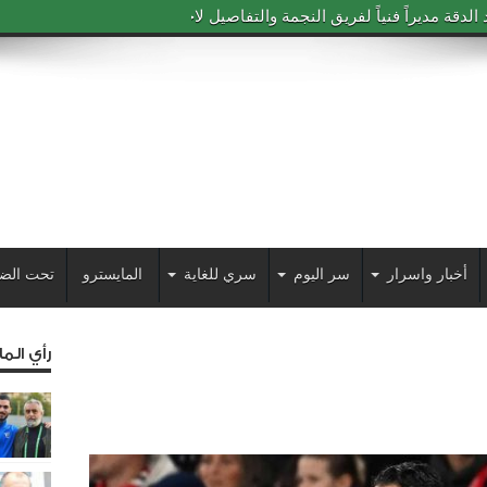
دقة مديراً فنياً لفريق النجمة والتفاصيل لاحقاً
أخبار واسرار
سر اليوم
سري للغاية
المايسترو
تحت الض
رأي الم