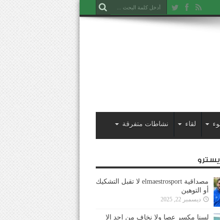
وء
لقاء
نشاطات متفرقة
ايسترو
مصداقية elmaestrosport لا تقبل التشكيك
أو التوهين
ديسمبر 22, 2025
لسنا مكسر عصا ولا نخاف من احد إلا