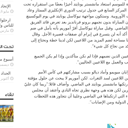
 للموسم استعاد مانشستر يونايتد أخيرًا بعضًا من استقراره تحت
الإتحاد
ى المركز السابع في جدول ترتيب الدوري الإنكليزي الممتاز وعاد
مايو 6, 2022
 الأوروبية. وستكون مواجهة نيوكاسل يونايتد في يوم البوكسينغ
ارحلوا 
ون المباراة بدون نجمهم برونو فرنانديز بعد تعرض قائد الفريق
للناس وا
الماضي. وقبل مباراة نيوكاسل أقرّ أموريم بأنه يأمل في ضم
مارس 25, 022
نه أكد أنه لن يتسرع في إبرام أي صفقات قصيرة الأجل. وقال
 مساحة لضم المزيد من اللاعبين لكن لدينا خطة ونحتاج إلى
أكد من نجاح كل شيء”.
تحت ال
بين الذين نضمهم فإذا لم نكن متأكدين وإذا لم يكن الجميع
أسبوع م
 والعمل مع اللاعبين الحاليين”.
ديسمبر 11, 3
ايان مبويمو وأماد ديالو بسبب مشاركتهم في كأس الأمم
الحداد 
 اللاعبين لسد الثغرات. لكن أموريم لا يبحث عن حلول مؤقتة
أكتوبر 6, 2021
بها مانشستر يونايتد في الماضي. وأضاف قائلا:”ربما كان عليّ
آخرين لكن هذه هي وجهة نظري تجاه النادي وأعتقد أن مجلس
لقاء
اء التي ارتكبناها في الماضي وعلينا أن نتجاوز هذه اللحظات
 الدولية ومن الإصابات”.