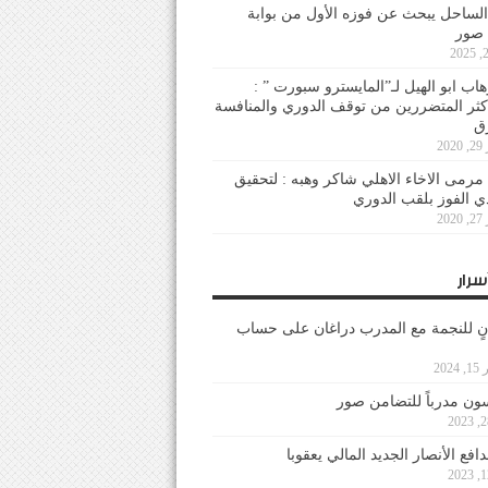
لساحل يبحث عن فوزه الأول من بوابة
 صور
هاب ابو الهيل لـ”المايسترو سبورت ” :
أكثر المتضررين من توقف الدوري والمنافسة
20
رمى الاخاء الاهلي شاكر وهبه : لتحقيق
دي الفوز بلقب الدوري
20
سرار
نٍ للنجمة مع المدرب دراغان على حساب
202
ون مدرباً للتضامن صور
فع الأنصار الجديد المالي يعقوبا