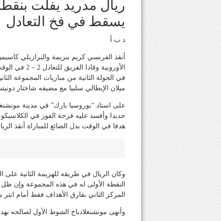
ريال مدريد يفلت بنقطة 
يسقط في فخ التعادل
د ب أ
أنقذ الفرنسي كريم بنزيمة والبرازيلي كاسيم
الأوروبية وقاد
في الجولة الثانية من مباريات المجموعة الثاني
ميلان الإيطالي سلبيا مع مضيفه شاختار دونيت
على استاد “بوروسيا بارك” في مدينة مونشنغلاد
هدفا في الوقت بدل الضائع للمباراة أنقذ الريا
وكان الريال في طريقه للهزيمة الثانية على ا
النقطة الأولى له في هذه المجموعة وإن ظل 
المركز الثاني بفارق الأهداف فقط أمام انتر م
وأنهى مونشنغلادباخ الشوط الأول لصالحه بهد