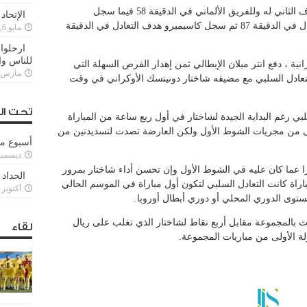
وفي الشوط الثاني ، سجل نفس اللاعب الهدف الثاني له وللفريق الألماني في الدقيقة 58 فيما سجل
الإتحاد
الفرنسي كريم بنزيمة هدف تجديد الأمل للريال في الدقيقة 87 ثم سجل كاسيميرو هدف التعادل في الدقيقة
مايو 6, 2022
ارحلوا 
للناس وا
نية ، دفع انتر ميلان الإيطالي ثمن إهدار الفرص السهلة التي
مارس 25, 022
ادل السلبي مع مضيفه شاختار دونيتسك الأوكراني في وقت
تحت ال
لبي رغم البداية الجيدة لشاختار في أول ربع ساعة من المباراة
بقى من مجريات الشوط الأول ولكن العارضة تصدت لتسديدتين من
أسبوع م
ديسمبر 11, 3
را عما كان عليه في الشوط الأول وإن تحسن أداء شاختار بمرور
الحداد 
مباراة كانت التعادل السلبي لتكون أول مباراة في الموسم الحالي
أكتوبر 6, 2021
توى الدوري المحلي أو دوري أبطال أوروبا.
لث بالمجموعة مقابل أربع نقاط لشاختار الذي تغلب على ريال
لقاء