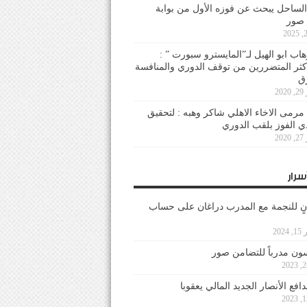
لساحل يبحث عن فوزه الأول من بوابة
 صور
هاب ابو الهيل لـ”المايسترو سبورت ” :
أكثر المتضررين من توقف الدوري والمنافسة
20
رمى الاخاء الاهلي شاكر وهبه : لتحقيق
دي الفوز بلقب الدوري
20
سرار
نٍ للنجمة مع المدرب دراغان على حساب
202
ون مدرباً للتضامن صور
فع الأنصار الجديد المالي يعقوبا