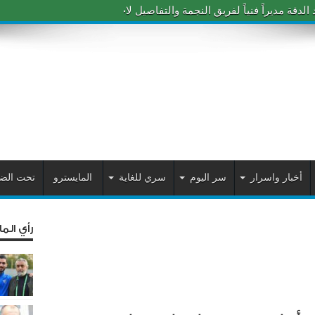
دقة مديراً فنياً لفريق النجمة والتفاصيل لاحقاً
أخبار واسرار
سر اليوم
سري للغاية
المايسترو
تحت الض
رأي الم