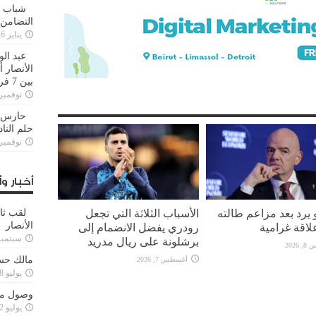
شباب ا
التضامن
يناير 26, 2025
عبد الو
الأنصار 
بين 7 فرق
نوفمبر 29, 20
حارس م
حلم النا
نوفمبر 27, 20
أخبار وأ
نو يرد بعد مزاعم طالته
الأسباب الثلاثة التي تجعل
لقب ثا
الأنصار
لاقة غرامية
رودري يفضل الانضمام إلى
سبتمبر 15, 4
برشلونة على ريال مدريد
2026
مالك حس
أغسطس 7, 2026
يوليو 28, 2023
وصول مدا
يوليو 12, 2023