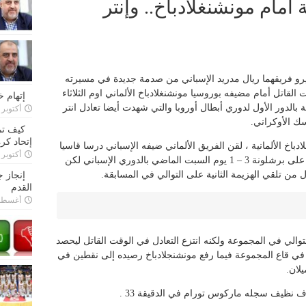
أمام مونشنغلادباخ.. وإنتر
يرو فريقهما ريال مدريد الإسباني من صدمة جديدة في مسيرته
ا الفريق للتعادل 2 – 2 في الوقت القاتل أمام مضيفه بوروسيا مونشنغلادباخ الألماني اوم الثلاثاء
إتهام 
ة بالدور الأول لدوري أبطال أوروبا والتي شهدت أيضا تعادل انتر
أكتوبر 28, 2022
سك الأوكراني.
كيف تم
إتحاد كرة
باخ الألمانية ، لقن الفريق الألماني ضيفه الإسباني درسا قاسيا
أكتوبر 27, 2022
جديدا وأفسد عليه فرحة الفوز في الكلاسيكو على برشلونة 3 – 1 يوم السبت الماضي بالدوري الإسباني لكن
ل من تلقي الهزيمة الثانية على التوالي في المسابقة.
إنجاز 
القدم
أغسطس 26,
لتوالي في المجموعة ولكنه انتزع التعادل في الوقت القاتل ليحصد
في قاع المجموعة فيما رفع مونشنجلادباخ رصيده إلى نقطين في
يلان.
ف نظيف سجله ماركوس تورام في الدقيقة 33 .