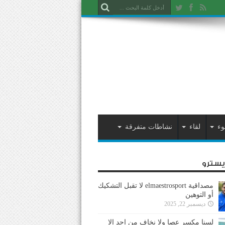
وء
لقاء
نشاطات متفرقة
ايسترو
مصداقية elmaestrosport لا تقبل التشكيك
أو التوهين
ديسمبر 22, 2025
لسنا مكسر عصا ولا نخاف من احد إلا