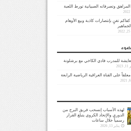
 المراهق وتصرفاته الصبيانية تورط اللعبة
كفاكم تغنٍ بإنتصارات كاذبة وبيع الأوهام
لجماهير
2
ضوء
عايشة للمدرب فادي الكاخي مع برشلونة
202
معلقاً على القناة العراقية الرياضية الرابعة
لهذه الأسباب إنسحب فريق البرج من
الدوري والإتحاد الكروي يتبلغ القرار
رسمياً خلال ساعات
يناير 13, 2026