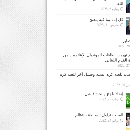
الله
يوليو 6, 2025
كل إناء بما فيه ينضح
مارس 31, 2025
خطير
 تهريب بطاقات المونديال للإعلاميين من
 القدم اللبناني
جديد للعبة كرة السلة وفشل آخر للعبة كرة
 2022
إتحاد ناجح وإتحاد فاشل
يوليو 25, 2022
السبب تداول السلطة بإنتظام
يوليو 24, 2022