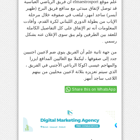
علم موقع elmaestrosport أن فريق الرياضي العباسية
قد توصل لإتفاق مبدئي مع مدافع فريق البرج (ظهير
أيسر) ساجد امهز، ليلعب في صفوفه خلال مرحلة
الإياب من بطولة الدوري اللبناني لكرة القدم، وأفادت
المعلومات أنه تم الإتفاق على كل التفاصيل الكاملة
للعقد بين الطرفين ولم يبق سوى الإعلان عنه بشكل
رسمي .
من جهة ثانية علم أن الفريق ينوي ضم لاعبين اجنبيين
جدد إلى صفوفها ، ليكملا مع الغاليين المدافع ايزرا
والمهاجم عيسى اكوكا الرباعي الأجنبي في الفريق ،
الذي سيتم تعزيزه بثلاثة لاعبين محليين من بينهم
اللاعب ساجد أمهز.
Share this on WhatsApp