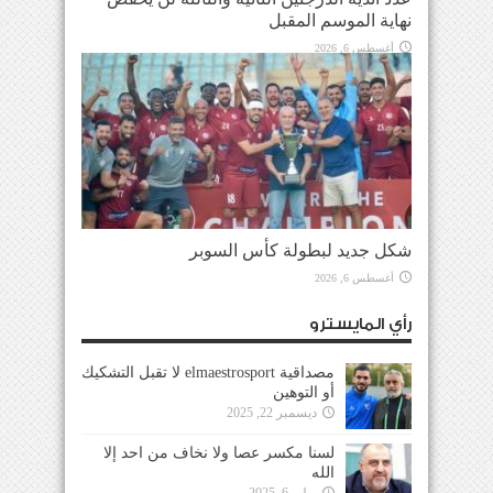
نهاية الموسم المقبل
أغسطس 6, 2026
شكل جديد لبطولة كأس السوبر
أغسطس 6, 2026
رأي المايسترو
مصداقية elmaestrosport لا تقبل التشكيك
أو التوهين
ديسمبر 22, 2025
لسنا مكسر عصا ولا نخاف من احد إلا
الله
يوليو 6, 2025