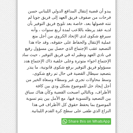
يبدو أن قضية إنتقال المدافع الدولي اللبناني حسن
فرحات من صفوف فريق العهد إلى فريق جويا لم
تنته فصولها بعد، خاصة بعد تلويح فريق التوفير بأن
لديه عقد يربطه باللاعب لمدة أربع سنوات ، وأنه
سيرفع شكوى لدى الإتحاد الكروي من أجل منع
عملية الإنتقال والحفاظ على حقوقه، وقد جاء هذا
التصعيد عقب الإجتماع الذي حصل بين مسؤول رفيع
في نادي العهد ونظير له في فريق التوفير ، حيث ساد
الإجتماع اجواء متوترة وعلى خلفية ذاك الإجتماع هدد
مسؤولو فريق التوفير برفع شكوى قانونية، ما ينذر
بتصعيد سيطال القضية في حال تم رفع شكوى،
وسط محاولات تجري عبر وسطاء وسعاة الخير من
أجل إيجاد حل للموضوع بشكل ودي بين كافة
الأطراف، وبالتالي اصبحت القضية وكأن هناك سباق
بين التصعيد والتسوية فيها، مع الأمل بين يتم تسوية
الموضوع بما يحفظ حقوق كل الأطراف في هذا
النزاع الذي طفى على سطح كرة القدم اللبنانية.
Share this on WhatsApp