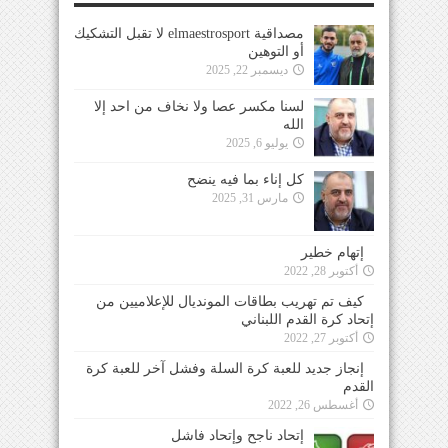
مصداقية elmaestrosport لا تقبل التشكيك
أو التوهين
ديسمبر 22, 2025
لسنا مكسر عصا ولا نخاف من احد إلا
الله
يوليو 6, 2025
كل إناء بما فيه ينضح
مارس 31, 2025
إتهام خطير
أكتوبر 28, 2022
كيف تم تهريب بطاقات المونديال للإعلاميين من
إتحاد كرة القدم اللبناني
أكتوبر 27, 2022
إنجاز جديد للعبة كرة السلة وفشل آخر للعبة كرة
القدم
أغسطس 26, 2022
إتحاد ناجح وإتحاد فاشل