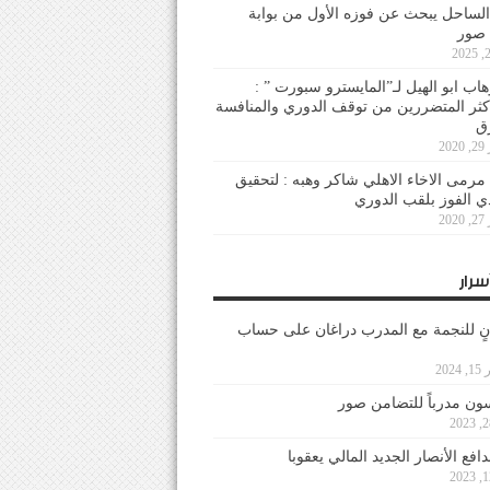
لساحل يبحث عن فوزه الأول من بوابة
 صور
هاب ابو الهيل لـ”المايسترو سبورت ” :
أكثر المتضررين من توقف الدوري والمنافسة
20
رمى الاخاء الاهلي شاكر وهبه : لتحقيق
دي الفوز بلقب الدوري
20
سرار
نٍ للنجمة مع المدرب دراغان على حساب
202
ون مدرباً للتضامن صور
فع الأنصار الجديد المالي يعقوبا