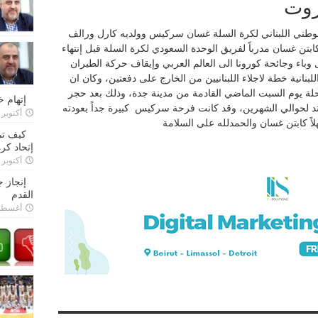
روت
لوطني اللبناني لكرة السلة غسان سركيس وولديه كارل ورالف
تن غسان مدرباً لفريق الوحدة السعودي لكرة السلة قبل إنتهاء
وباء وجائحة كورونا الى العالم العربي وإيقاف حركة الطيران
لبنانية خطة لاجلاء اللبنانيين من الخارج على دفعتين، وكان ان
ة يوم السبت الماضي القادمة من مدينة جدة، وذلك بعد حجر
إتهام 
د لحوالي الشهرين، وقد كانت فرحة سركيس كبيرة جداً بعودته
أكتوبر 28, 2022
لاً كابتن غسان والحمدلله على السلامة
كيف تم
إتحاد كرة
أكتوبر 27, 2022
إنجاز 
القدم
أغسطس 26,