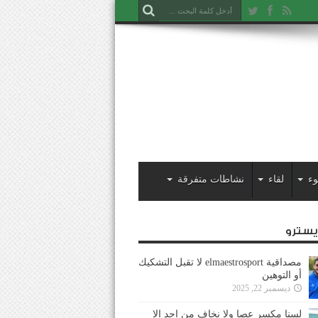
وء
لقاء
نشاطات متفرقة
ايسترو
مصداقية elmaestrosport لا تقبل التشكيك
أو التوهين
ديسمبر 22, 2025
لسنا مكسر عصا ولا نخاف من احد إلا