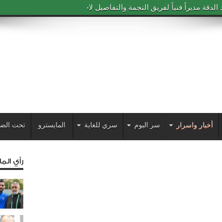
دقة مديراً فنياً لفريق النجمة والتفاصيل لاحقاً
أخبار واسرار
سر اليوم
سري للغاية
المايسترو
تحت الض
رأي الم