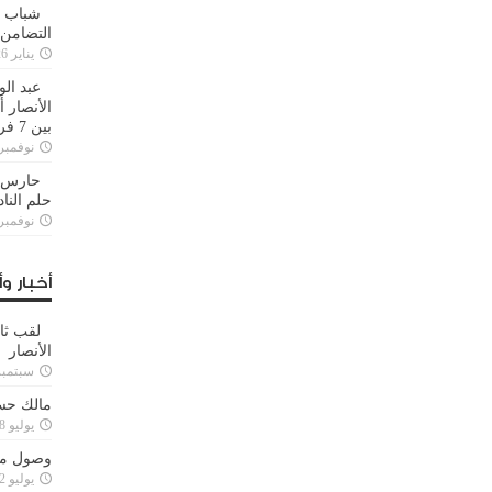
شباب ا
التضامن
يناير 26, 2025
عبد الو
الأنصار 
بين 7 فرق
نوفمبر 29, 20
حارس م
حلم النا
نوفمبر 27, 20
أخبار وأ
لقب ثا
الأنصار
سبتمبر 15, 4
مالك حس
يوليو 28, 2023
وصول مدا
يوليو 12, 2023