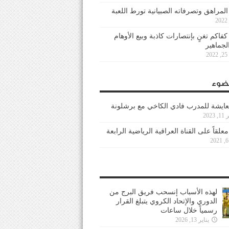
 المراهق وتصرفاته الصبيانية تورط اللعبة
كفاكم تغنٍ بإنتصارات كاذبة وبيع الأوهام
لجماهير
2
ضوء
عايشة للمدرب فادي الكاخي مع برشلونة
202
معلقاً على القناة العراقية الرياضية الرابعة
لهذه الأسباب إنسحب فريق البرج من
الدوري والإتحاد الكروي يتبلغ القرار
رسمياً خلال ساعات
يناير 13, 2026