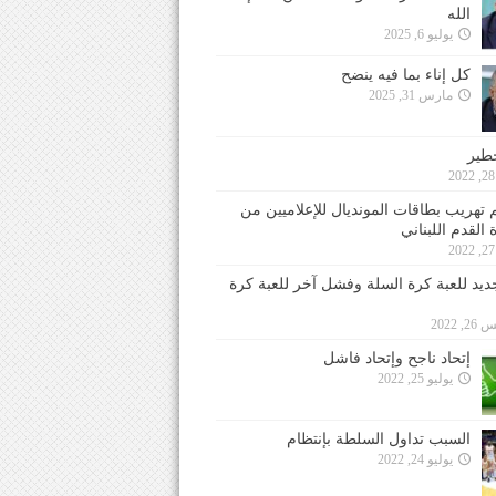
الله
يوليو 6, 2025
كل إناء بما فيه ينضح
مارس 31, 2025
خطير
 تهريب بطاقات المونديال للإعلاميين من
 القدم اللبناني
جديد للعبة كرة السلة وفشل آخر للعبة كرة
 2022
إتحاد ناجح وإتحاد فاشل
يوليو 25, 2022
السبب تداول السلطة بإنتظام
يوليو 24, 2022