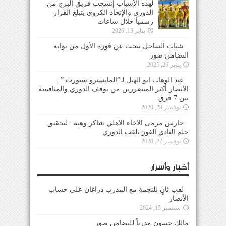
لهذه الأسباب إنسحب فريق البرج من
الدوري والإتحاد الكروي يتبلغ القرار
رسمياً خلال ساعات
يناير 13, 2026
شباب الساحل يبحث عن فوزه الأول من بوابة
التضامن صور
يناير 26, 2025
عبد الوهاب ابو الهيل لـ”المايسترو سبورت ” :
الأنصار أكثر المتضررين من توقف الدوري والمنافسة
بين 7 فرق
نوفمبر 29, 2020
حارس مرمى الاخاء الاهلي شاكر وهبه : لتحقيق
حلم النادي الفوز بلقب الدوري
نوفمبر 27, 2020
أخبار وأسرار
لقب ثانٍ للنجمة مع المدرب دراغان على حساب
الأنصار
سبتمبر 15, 2024
مالك حسون مدرباً للتضامن صور