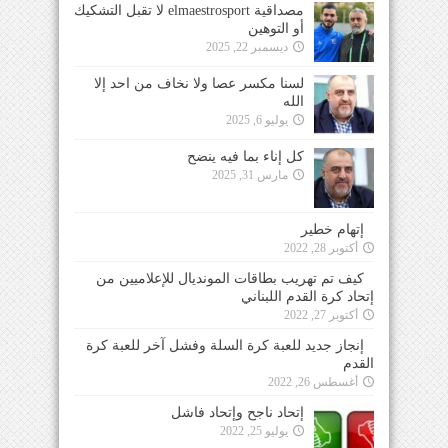
مصداقية elmaestrosport لا تقبل التشكيك
أو التوهين
ديسمبر 22, 2025
لسنا مكسر عصا ولا نخاف من احد إلا
الله
يوليو 6, 2025
كل إناء بما فيه ينضح
مارس 31, 2025
إتهام خطير
أكتوبر 28, 2022
كيف تم تهريب بطاقات المونديال للإعلاميين من
إتحاد كرة القدم اللبناني
أكتوبر 27, 2022
إنجاز جديد للعبة كرة السلة وفشل آخر للعبة كرة
القدم
أغسطس 26, 2022
إتحاد ناجح وإتحاد فاشل
يوليو 25, 2022