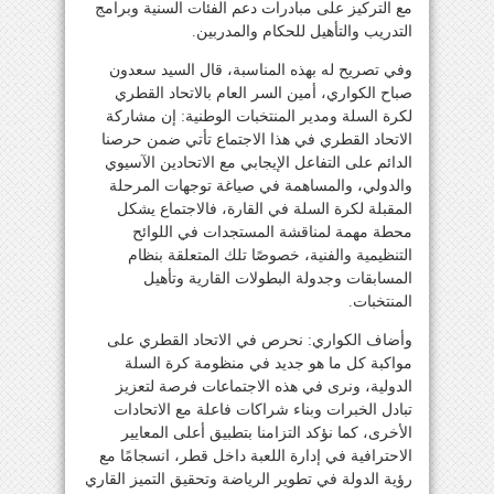
مع التركيز على مبادرات دعم الفئات السنية وبرامج
التدريب والتأهيل للحكام والمدربين.
وفي تصريح له بهذه المناسبة، قال السيد سعدون
صباح الكواري، أمين السر العام بالاتحاد القطري
لكرة السلة ومدير المنتخبات الوطنية: إن مشاركة
الاتحاد القطري في هذا الاجتماع تأتي ضمن حرصنا
الدائم على التفاعل الإيجابي مع الاتحادين الآسيوي
والدولي، والمساهمة في صياغة توجهات المرحلة
المقبلة لكرة السلة في القارة، فالاجتماع يشكل
محطة مهمة لمناقشة المستجدات في اللوائح
التنظيمية والفنية، خصوصًا تلك المتعلقة بنظام
المسابقات وجدولة البطولات القارية وتأهيل
المنتخبات.
وأضاف الكواري: نحرص في الاتحاد القطري على
مواكبة كل ما هو جديد في منظومة كرة السلة
الدولية، ونرى في هذه الاجتماعات فرصة لتعزيز
تبادل الخبرات وبناء شراكات فاعلة مع الاتحادات
الأخرى، كما نؤكد التزامنا بتطبيق أعلى المعايير
الاحترافية في إدارة اللعبة داخل قطر، انسجامًا مع
رؤية الدولة في تطوير الرياضة وتحقيق التميز القاري