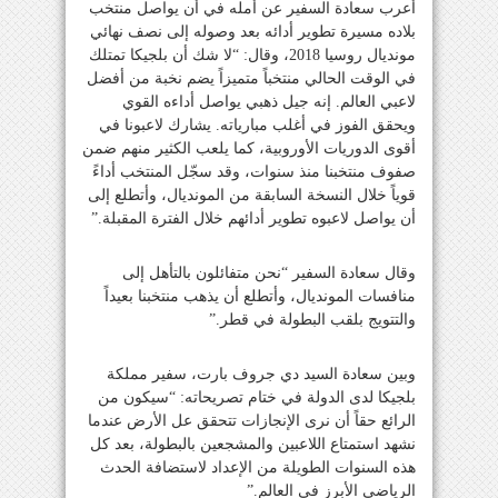
أعرب سعادة السفير عن أمله في أن يواصل منتخب
بلاده مسيرة تطوير أدائه بعد وصوله إلى نصف نهائي
مونديال روسيا 2018، وقال: “لا شك أن بلجيكا تمتلك
في الوقت الحالي منتخباً متميزاً يضم نخبة من أفضل
لاعبي العالم. إنه جيل ذهبي يواصل أداءه القوي
ويحقق الفوز في أغلب مبارياته. يشارك لاعبونا في
أقوى الدوريات الأوروبية، كما يلعب الكثير منهم ضمن
صفوف منتخبنا منذ سنوات، وقد سجّل المنتخب أداءً
قوياً خلال النسخة السابقة من المونديال، وأتطلع إلى
أن يواصل لاعبوه تطوير أدائهم خلال الفترة المقبلة.”
وقال سعادة السفير “نحن متفائلون بالتأهل إلى
منافسات المونديال، وأتطلع أن يذهب منتخبنا بعيداً
والتتويج بلقب البطولة في قطر.”
وبين سعادة السيد دي جروف بارت، سفير مملكة
بلجيكا لدى الدولة في ختام تصريحاته: “سيكون من
الرائع حقاً أن نرى الإنجازات تتحقق عل الأرض عندما
نشهد استمتاع اللاعبين والمشجعين بالبطولة، بعد كل
هذه السنوات الطويلة من الإعداد لاستضافة الحدث
الرياضي الأبرز في العالم.”