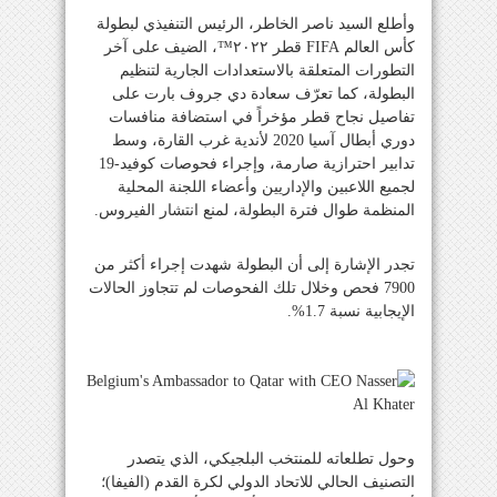
وأطلع السيد ناصر الخاطر، الرئيس التنفيذي لبطولة
كأس العالم FIFA قطر ٢٠٢٢™، الضيف على آخر
التطورات المتعلقة بالاستعدادات الجارية لتنظيم
البطولة، كما تعرّف سعادة دي جروف بارت على
تفاصيل نجاح قطر مؤخراً في استضافة منافسات
دوري أبطال آسيا 2020 لأندية غرب القارة، وسط
تدابير احترازية صارمة، وإجراء فحوصات كوفيد-19
لجميع اللاعبين والإداريين وأعضاء اللجنة المحلية
المنظمة طوال فترة البطولة، لمنع انتشار الفيروس.
تجدر الإشارة إلى أن البطولة شهدت إجراء أكثر من
7900 فحص وخلال تلك الفحوصات لم تتجاوز الحالات
الإيجابية نسبة 1.7%.
وحول تطلعاته للمنتخب البلجيكي، الذي يتصدر
التصنيف الحالي للاتحاد الدولي لكرة القدم (الفيفا)؛