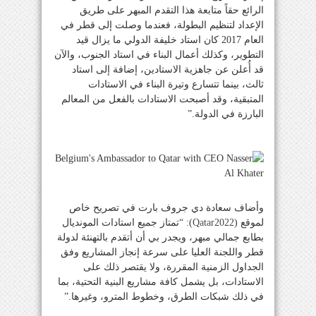
الرائع حقاً متابعة هذا التقدم المبهر على طريق
الإعداد لتنظيم البطولة، فعندما وصلت إلى قطر في
العام 2017 كان استاد خليفة الدولي ما يزال قيد
التطوير، وكذلك أعمال البناء في استاد الجنوب، والآن
قد أُعلن عن جاهزية الاستادين، إضافة إلى استاد
ثالث، بينما تتسارع وتيرة البناء في الاستادات
المتبقية، وقد أصبحت الاستادات بالفعل من المعالم
البارزة في الدولة.”
وأضاف سعادة دي جروف بارت في تصريح خاص
لموقع (
Qatar2022
): “تمتاز جميع استادات المونديال
بطابع جمالي مبهر، ويجدر بي أن أتقدم بالتهنئة لدولة
قطر واللجنة العليا على سرعة إنجاز المشاريع وفق
الجداول الزمنية المقررة، ولا يقتصر ذلك على
الاستادات، بل يشمل كافة مشاريع البنية التحتية، بما
في ذلك شبكات الطرق، وخطوط المترو، وغيرها.”