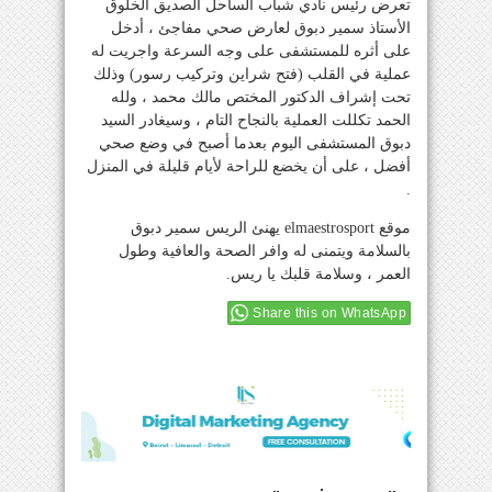
تعرض رئيس نادي شباب الساحل الصديق الخلوق
الأستاذ سمير دبوق لعارض صحي مفاجئ ، أدخل
على أثره للمستشفى على وجه السرعة واجريت له
عملية في القلب (فتح شراين وتركيب رسور) وذلك
تحت إشراف الدكتور المختص مالك محمد ، ولله
الحمد تكللت العملية بالنجاح التام ، وسيغادر السيد
دبوق المستشفى اليوم بعدما أصبح في وضع صحي
أفضل ، على أن يخضع للراحة لأيام قليلة في المنزل
.
موقع elmaestrosport يهنئ الريس سمير دبوق
بالسلامة ويتمنى له وافر الصحة والعافية وطول
العمر ، وسلامة قلبك يا ريس.
Share this on WhatsApp