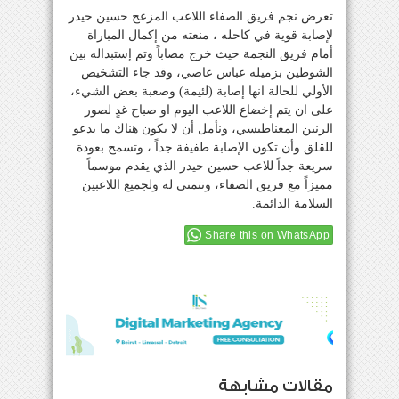
تعرض نجم فريق الصفاء اللاعب المزعج حسين حيدر
لإصابة قوية في كاحله ، منعته من إكمال المباراة
أمام فريق النجمة حيث خرج مصاباً وتم إستبداله بين
الشوطين بزميله عباس عاصي، وقد جاء التشخيص
الأولي للحالة انها إصابة (لئيمة) وصعبة بعض الشيء،
على ان يتم إخضاع اللاعب اليوم او صباح غدٍ لصور
الرنين المغناطيسي، ونأمل أن لا يكون هناك ما يدعو
للقلق وأن تكون الإصابة طفيفة جداً ، وتسمح بعودة
سريعة جداً للاعب حسين حيدر الذي يقدم موسماً
مميزاً مع فريق الصفاء، ونتمنى له ولجميع اللاعبين
السلامة الدائمة.
Share this on WhatsApp
مقالات مشابهة