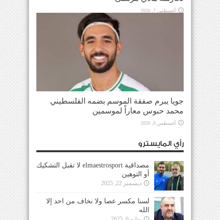
أغسطس 7, 2026
جويا يبرم صفقة الموسم بضمه الفلسطيني
محمد حبوس معاراً لموسمين
أغسطس 6, 2026
رأي المايسترو
مصداقية elmaestrosport لا تقبل التشكيك
أو التوهين
ديسمبر 22, 2025
لسنا مكسر عصا ولا نخاف من احد إلا
الله
يوليو 6, 2025