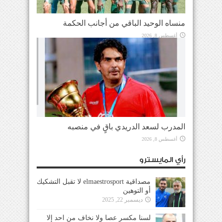
منساه الوحيد الباقي من أجانب الحكمة
أغسطس 8, 2026
المدرب لسعد الدريدي باقٍ في منصبه
أغسطس 8, 2026
رأي المايسترو
مصداقية elmaestrosport لا تقبل التشكيك
أو التوهين
ديسمبر 22, 2025
لسنا مكسر عصا ولا نخاف من احد إلا