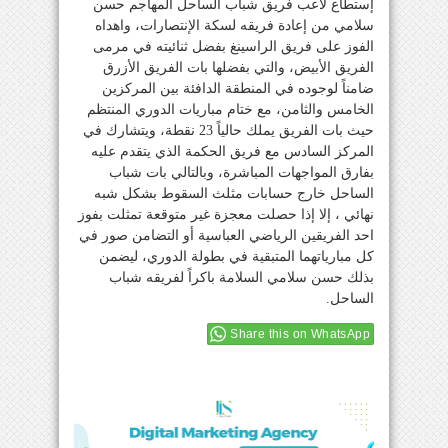
إستطاع لاعب فريق شباب الساحل المهاجم حسن
سلامي من إعادة فريقه لسكة الإنتصارات، واهداه
الفوز على فريق الراسينغ بفضل ثنائيته في مرمى
الفريق الأبيض، والتي بفضلها بات الفريق الأزرق
ضامناً لوجوده في المنطقة الدافئة بين المركزين
الخامس والثامن، مع ختام مباريات الدوري المنتظم
حيث بات الفريق يملك حالياً 23 نقطة، ويتشارك في
المركز السادس مع فريق الحكمة الذي يتقدم عليه
بفارق المواجهات المباشرة، وبالتالي بات شباب
الساحل خارج حسابات مثلث السقوط بشكل شبه
نهائي ، إلا إذا حصلت معجزة غير متوقعة تمثلت بفوز
احد الفريقين الرياضي العباسية أو التضامن صور في
كل مبارياتهما المتبقية في بطولة الدوري، ليضمن
بذلك حسن سلامي السلامة باكراً لفريقه شباب
الساحل.
Share this on WhatsApp