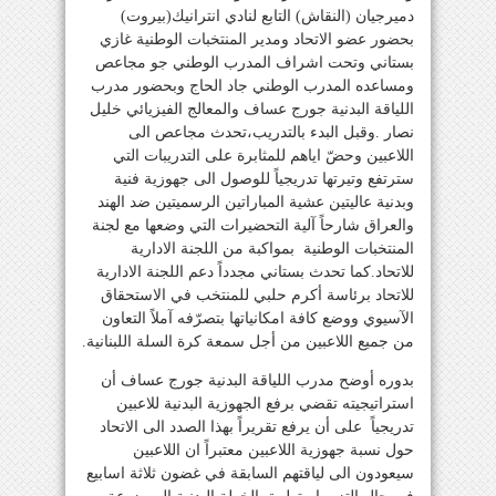
دميرجيان (النقاش) التابع لنادي انترانيك(بيروت)
بحضور عضو الاتحاد ومدير المنتخبات الوطنية غازي
بستاني وتحت اشراف المدرب الوطني جو مجاعص
ومساعده المدرب الوطني جاد الحاج وبحضور مدرب
اللياقة البدنية جورج عساف والمعالج الفيزيائي خليل
نصار .وقبل البدء بالتدريب،تحدث مجاعص الى
اللاعبين وحضّ اياهم للمثابرة على التدريبات التي
سترتفع وتيرتها تدريجياً للوصول الى جهوزية فنية
وبدنية عاليتين عشية المباراتين الرسميتين ضد الهند
والعراق شارحاً آلية التحضيرات التي وضعها مع لجنة
المنتخبات الوطنية بمواكبة من اللجنة الادارية
للاتحاد.كما تحدث بستاني مجدداً دعم اللجنة الادارية
للاتحاد برئاسة أكرم حلبي للمنتخب في الاستحقاق
الآسيوي ووضع كافة امكانياتها بتصرّفه آملاً التعاون
من جميع اللاعبين من أجل سمعة كرة السلة اللبنانية.
بدوره أوضح مدرب اللياقة البدنية جورج عساف أن
استراتيجيته تقضي برفع الجهوزية البدنية للاعبين
تدريجياً على أن يرفع تقريراً بهذا الصدد الى الاتحاد
حول نسبة جهوزية اللاعبين معتبراً ان اللاعبين
سيعودون الى لياقتهم السابقة في غضون ثلاثة اسابيع