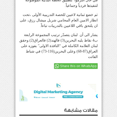
في حال التزموا بتطبيق الخطة البدنية الموضوعة
لتنفيذها فردياً وجماعياً.
ثم خضع ثمانية لاعبين للحصة التدريبية الأولى ،تحت
انظار الامين العام المحامي شربل ميشال رزق، على
ان يلتحق باقي اللاعبين بالتدريبات تباعاً.
يشار الى أن لبنان يتصدّر ترتيب المجموعة الرابعة
ب4 نقاط يليه البحرين(3) فالهند(2) فالعراق(2).وحقق
لبنان العلامة الكاملة في “النافذة الاولى” بفوزه على
العراق(87-68) وعلى البحرين(116-73) في شباط
الفائت
Share this on WhatsApp
مقالات مشابهة