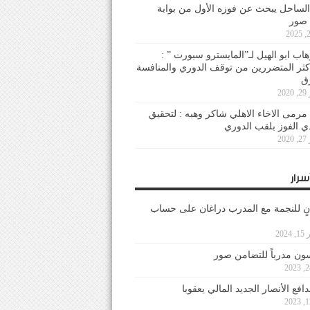
لساحل يبحث عن فوزه الأول من بوابة
 صور
هاب ابو الهيل لـ”المايسترو سبورت ” :
أكثر المتضررين من توقف الدوري والمنافسة
20
رمى الاخاء الاهلي شاكر وهبه : لتحقيق
دي الفوز بلقب الدوري
20
سرار
نٍ للنجمة مع المدرب دراغان على حساب
202
ون مدرباً للتضامن صور
فع الأنصار الجديد المالي يعقوبا