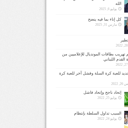
الله
يوليو 6, 2025
كل إناء بما فيه ينضح
مارس 31, 2025
خطير
 تهريب بطاقات المونديال للإعلاميين من
 القدم اللبناني
جديد للعبة كرة السلة وفشل آخر للعبة كرة
 2022
إتحاد ناجح وإتحاد فاشل
يوليو 25, 2022
السبب تداول السلطة بإنتظام
يوليو 24, 2022