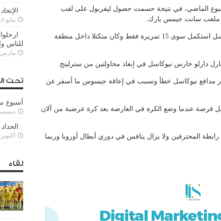
سبوع الماضي، في نتيجة حسمت حصول ليفربول على لقب
الإتحاد
في ملعب سانت جيمس بارك.
مايو 6, 2022
ارحلوا 
وفي أول 25 دقيقة من المباراة لم يكن نيوكاسل استكمل سوى 15 تمريرة فقط وكان متكتلا داخل منطقة
للناس وا
مارس 25, 022
رل دارلو حارس نيوكاسل في إبعاد محاولتين من سترلينج.
تحت ال
شار مدافع نيوكاسل خطأ وتسبب في إعاقة جيسوس ما أسفر عن
أسبوع م
ل فرصة عندما وضع الكرة في العارضة بعد كرة عرضية من آلان
ديسمبر 11, 3
الحداد 
أكتوبر 6, 2021
ابطة المحترفين ولا يزال ينافس في دوري أبطال أوروبا وربما
لقاء