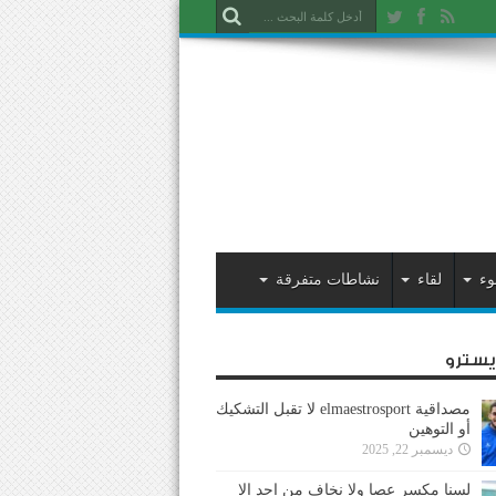
وء
لقاء
نشاطات متفرقة
ايسترو
مصداقية elmaestrosport لا تقبل التشكيك
أو التوهين
ديسمبر 22, 2025
لسنا مكسر عصا ولا نخاف من احد إلا