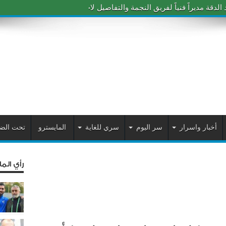
دقة مديراً فنياً لفريق النجمة والتفاصيل لاحقاً
أخبار واسرار
سر اليوم
سري للغاية
المايسترو
تحت الض
رأي الم