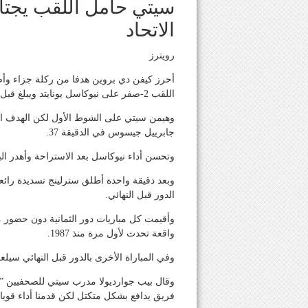
سيتي حامل اللقب يجتاز
الاتحاد
رويترز
أحرز كيفن دي بروين هدفا من ركلة جزاء وأض
اللقب 2-صفر على نيوكاسل يونايتد ويبلغ قبل نهائي كأس الاتحاد الإنجليزي لكرة القدم يوم الأحد.
وهيمن سيتي على الشوط الأول لكن الهدف الو
جابرييل جيسوس في الدقيقة 37.
وتحسن أداء نيوكاسل بعد الاستراحة وأهدر ال
وبعد دقيقة واحدة أطلق سترلينج تسديدة رائ
الدور قبل النهائي.
وأقيمت كل مباريات دور الثمانية دون حضور
واقعة تحدث لأول مرة منذ 1987.
وفي المباراة الأخرى بالدور قبل النهائي سيل
وقال بيب جوارديولا مدرب سيتي للصحفيين ”ن
فريق يدافع بشكل متكتل لكن قدمنا أداء قويا. 