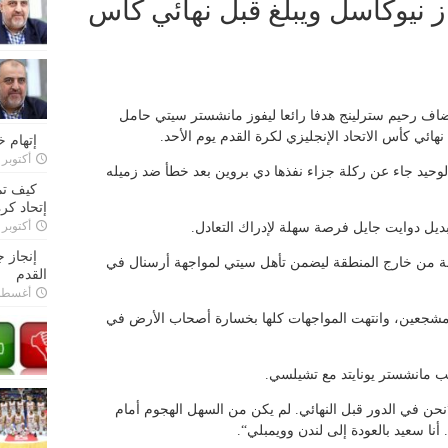
 نيوكاسل ويبلغ قبل نهائي كأس
اف رحيم سترلينج هدفا رائعا ليفوز مانشستر سيتي حامل
إتهام 
أكتوبر 28, 2022
حيد جاء عن ركلة جزاء نفذها دي بروين بعد خطأ ضد زميله
كيف تم
إتحاد كرة
أكتوبر 27, 2022
بديل دوايت جايل فرصة سهلة لإدراك التعادل.
إنجاز 
عة من خارج المنطقة ليضمن تأهل سيتي لمواجهة أرسنال في
القدم
أغسطس 26,
 مشجعين، وانتهت المواجهات كلها بخسارة أصحاب الأرض في
عب مانشستر يونايتد مع تشيلسي.
حن في الدور قبل النهائي. لم يكن من السهل الهجوم أمام
أنا سعيد بالعودة إلى لندن وويمبلي“.