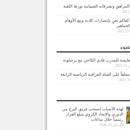
 المراهق وتصرفاته الصبيانية تورط اللعبة
كفاكم تغنٍ بإنتصارات كاذبة وبيع الأوهام
لجماهير
2
ضوء
عايشة للمدرب فادي الكاخي مع برشلونة
202
معلقاً على القناة العراقية الرياضية الرابعة
لهذه الأسباب إنسحب فريق البرج من
الدوري والإتحاد الكروي يتبلغ القرار
رسمياً خلال ساعات
يناير 13, 2026