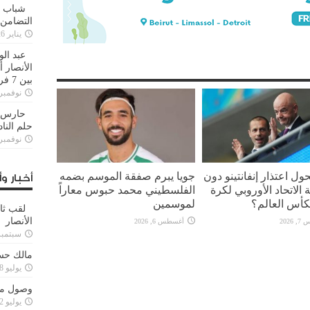
شباب ا
التضامن
يناير 26, 2025
عبد الو
الأنصار 
بين 7 فرق
نوفمبر 29, 20
حارس م
حلم النا
نوفمبر 27, 20
ل اعتذار إنفانتينو دون
جويا يبرم صفقة الموسم بضمه
أخبار وأ
الاتحاد الأوروبي لكرة
الفلسطيني محمد حبوس معاراً
كأس العالم؟
لموسمين
لقب ثا
الأنصار
2026
أغسطس 6, 2026
سبتمبر 15, 4
مالك حس
يوليو 28, 2023
وصول مدا
يوليو 12, 2023