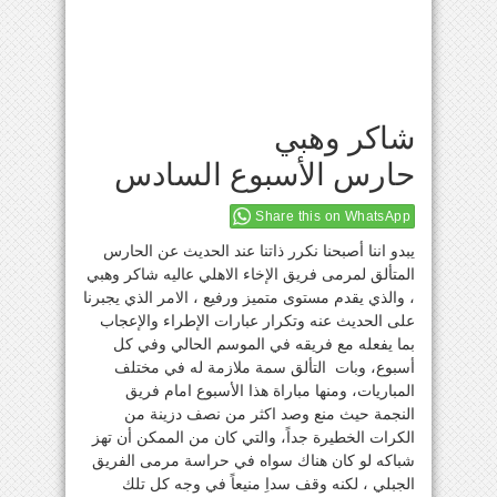
شاكر وهبي
حارس الأسبوع السادس
Share this on WhatsApp
يبدو اننا أصبحنا نكرر ذاتنا عند الحديث عن الحارس
المتألق لمرمى فريق الإخاء الاهلي عاليه شاكر وهبي
، والذي يقدم مستوى متميز ورفيع ، الامر الذي يجبرنا
على الحديث عنه وتكرار عبارات الإطراء والإعجاب
بما يفعله مع فريقه في الموسم الحالي وفي كل
أسبوع، وبات التألق سمة ملازمة له في مختلف
المباريات، ومنها مباراة هذا الأسبوع امام فريق
النجمة حيث منع وصد اكثر من نصف دزينة من
الكرات الخطيرة جداً، والتي كان من الممكن أن تهز
شباكه لو كان هناك سواه في حراسة مرمى الفريق
الجبلي ، لكنه وقف سداِ منيعاً في وجه كل تلك