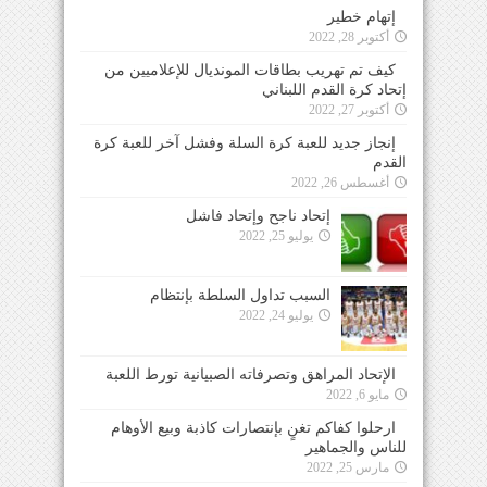
إتهام خطير
أكتوبر 28, 2022
كيف تم تهريب بطاقات المونديال للإعلاميين من
إتحاد كرة القدم اللبناني
أكتوبر 27, 2022
إنجاز جديد للعبة كرة السلة وفشل آخر للعبة كرة
القدم
أغسطس 26, 2022
إتحاد ناجح وإتحاد فاشل
يوليو 25, 2022
السبب تداول السلطة بإنتظام
يوليو 24, 2022
الإتحاد المراهق وتصرفاته الصبيانية تورط اللعبة
مايو 6, 2022
ارحلوا كفاكم تغنٍ بإنتصارات كاذبة وبيع الأوهام
للناس والجماهير
مارس 25, 2022