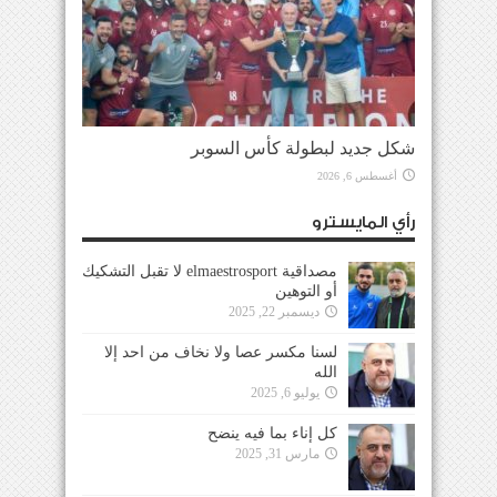
شكل جديد لبطولة كأس السوبر
أغسطس 6, 2026
رأي المايسترو
مصداقية elmaestrosport لا تقبل التشكيك
أو التوهين
ديسمبر 22, 2025
لسنا مكسر عصا ولا نخاف من احد إلا
الله
يوليو 6, 2025
كل إناء بما فيه ينضح
مارس 31, 2025