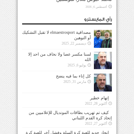
أغسطس 6, 2026
رأي المايسترو
مصداقية elmaestrosport لا تقبل التشكيك
أو التوهين
ديسمبر 22, 2025
لسنا مكسر عصا ولا نخاف من احد إلا
الله
يوليو 6, 2025
كل إناء بما فيه ينضح
مارس 31, 2025
إتهام خطير
أكتوبر 28, 2022
كيف تم تهريب بطاقات المونديال للإعلاميين من
إتحاد كرة القدم اللبناني
أكتوبر 27, 2022
إنجاز جديد للعبة كرة السلة وفشل آخر للعبة كرة