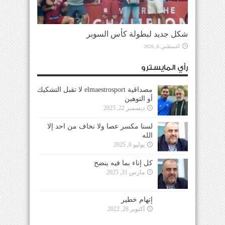
شكل جديد لبطولة كأس السوبر
أغسطس 6, 2026
رأي المايسترو
مصداقية elmaestrosport لا تقبل التشكيك
أو التوهين
ديسمبر 22, 2025
لسنا مكسر عصا ولا نخاف من احد إلا
الله
يوليو 6, 2025
كل إناء بما فيه ينضح
مارس 31, 2025
إتهام خطير
أكتوبر 28, 2022