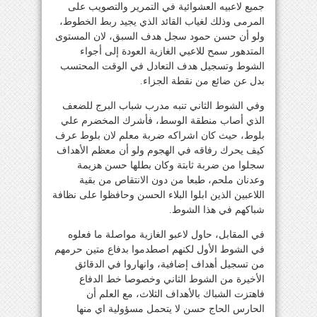
جميع لاعبيه العشوائية في التمرير والتصويب على
المرمى وذلك لغياب القائد الذي يجيد ربط الخطوط،
ولو أن حسن حمود سجل هدف السبق، لان المستوى
المتدهور سمح للاعبي الغازية العودة إلى أجواء
الشوط وتسجيل هدف التعادل في الوقت المحتسب
بدل عن ضائع من نقطة الجزاء.
وفي الشوط الثاني تنبه مدرب شباب البرج للضعف
الذي أصاب منطقة الوسط، فأشرك المخضرم علي
بلوط، حيث كان اشراكه ضربة معلم لان بلوط عرف
كيف يحرك رفاقه في الهجوم ولو أن معظم الأهداف
سجلوا من ضربة ثابتة وكان بطلها حسن هزيمة
وعدنان ملحم، طبعا من دون الانتقاص من بقية
اللاعبين الذين ابلوا البلاء الحسن وحافظوا على نظافة
شباكهم في هذا الشوط.
في المقابل، حاول لاعبو الغازية مواصلة ما فعلوه
في الشوط الأول لكنهم اصطدموا بدفاع متين حرمهم
من تسجيل أهداف إضافية، وانهاروا في الدقائق
الأخيرة من الشوط الثاني وخصوصا خط الدفاع
فاهتزت الشباك بالأهداف الثلاث، مع العلم أن
الحارس الحاج حسن لا يتحمل مسؤولية اي منها