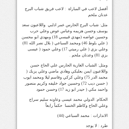
أفضل لاعب في المباراة : لاعب فريق شباب البرج
عدنان ملحم
مثل: شباب البرج الحارس عمر ادلبي واللاعبون سعد
يوسف وحسن هزيمه وعباس عوض وعلي حرب
وحسين عواضه (مهدي قبيسي 18) ومهدي ابو محسن
( علي بلوط 46) ومحمد السباعي ( بلال نصر الله 81)
وعلي بزي ( علي رميتي 17) وعلي حمود ( عيسى
بزي 81) وعدنان ملحم .
ومثل: الشباب الغازية الحارس علي الحاج حسن
واللاعبون ايمن بعلبكي وهادي ماضي وعلي يزبك (
محمد الدر 75) وعلي كركي وقاسم ليلا ومحمد ايوب
( حسن ديب 72) وحسين جواد خليفه وكريم منصور
واحمد مكي ( حيدر ابو زيد 17) وحسن حمود
الحكام: الدولي محمد عيسى وعاونه سليم سراج
وعلي الحاج وكاظم الخنسا حكماً رابعاً
الانذارات : محمد السباعي (44)
طرد : لا يوجد