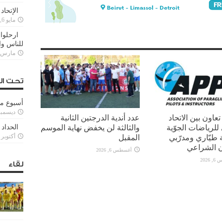
الإتحاد
مايو 6, 2022
ارحلوا 
للناس وا
مارس 25, 022
تحت ال
أسبوع م
ديسمبر 11, 3
تعاون بين الاتحاد
عدد أندية الدرجتين الثانية
ي للرياضات الجوّية
والثالثة لن يخفض نهاية الموسم
الحداد 
طيّاري ومدرّبي
المقبل
أكتوبر 6, 2021
ن الشراعي
أغسطس 6, 2026
2026
لقاء