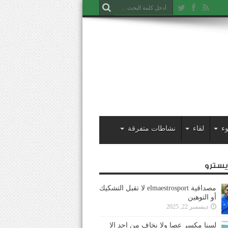
ء
لقاء
نشاطات متفرقة
ايسترو
مصداقية elmaestrosport لا تقبل التشكيك
أو التوهين
ديسمبر 22, 2025
لسنا مكسر عصا ولا نخاف من احد إلا