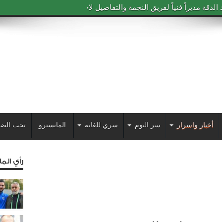
دقة مديراً فنياً لفريق النجمة والتفاصيل لاحقاً
أخبار واسرار
سر اليوم
سري للغاية
المايسترو
تحت الضو
رأي الم