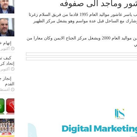
ور وماجد الى صفوفه
وقع على كشوفات فريق شباب الساحل اللاعب ياسر عاشور مواليد العام 1995 قادما من فريق السلام زغرتا
شارك مع الساحل قبل عدة مواسم وهو يشغل مركز الظهير
كما ضم الفريق الازرق اللاعب محمود ماجد من مواليد العام 2000 ويشغل مركز الجناح الايمن وكان معارا من
إتهام 
ي
أكتوبر 28, 2022
كيف تم
إتحاد كرة
أكتوبر 27, 2022
إنجاز 
القدم
أغسطس 26,