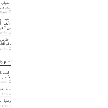
شباب ا
التضامن
يناير 26, 2025
عبد الو
الأنصار 
بين 7 فرق
نوفمبر 29, 20
حارس م
حلم النا
نوفمبر 27, 20
أخبار وأ
لقب ثا
الأنصار
سبتمبر 15, 4
مالك حس
يوليو 28, 2023
وصول مدا
يوليو 12, 2023