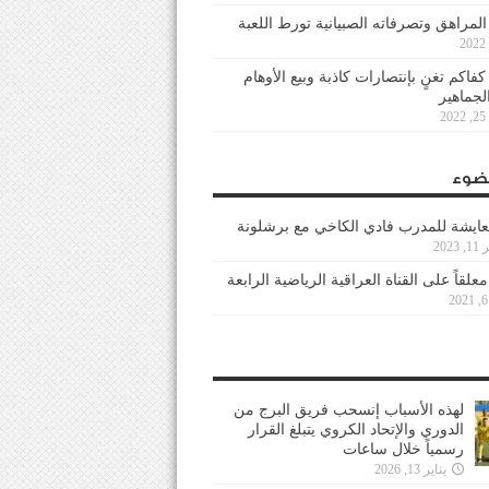
 المراهق وتصرفاته الصبيانية تورط اللعبة
كفاكم تغنٍ بإنتصارات كاذبة وبيع الأوهام
لجماهير
2
ضوء
عايشة للمدرب فادي الكاخي مع برشلونة
202
معلقاً على القناة العراقية الرياضية الرابعة
لهذه الأسباب إنسحب فريق البرج من
الدوري والإتحاد الكروي يتبلغ القرار
رسمياً خلال ساعات
يناير 13, 2026