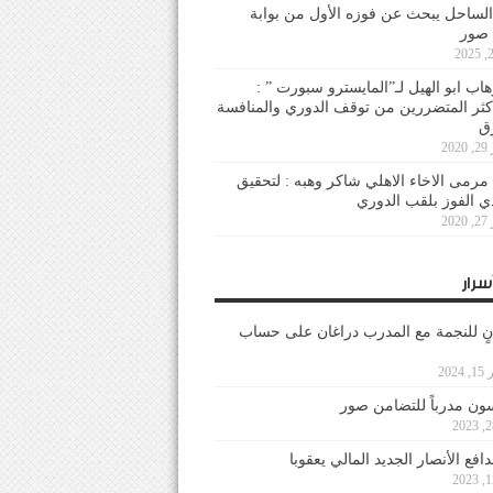
لساحل يبحث عن فوزه الأول من بوابة
 صور
هاب ابو الهيل لـ”المايسترو سبورت ” :
أكثر المتضررين من توقف الدوري والمنافسة
20
رمى الاخاء الاهلي شاكر وهبه : لتحقيق
دي الفوز بلقب الدوري
20
سرار
نٍ للنجمة مع المدرب دراغان على حساب
202
ون مدرباً للتضامن صور
فع الأنصار الجديد المالي يعقوبا