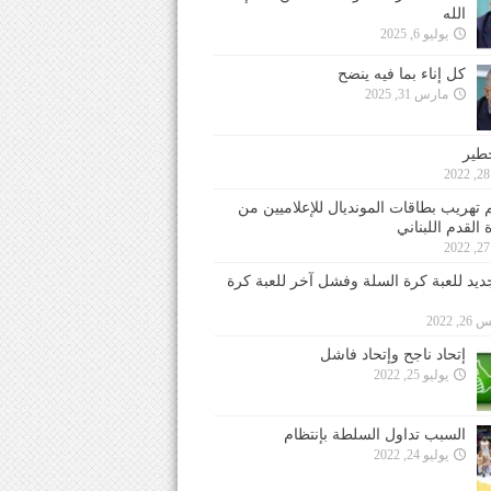
الله
يوليو 6, 2025
كل إناء بما فيه ينضح
مارس 31, 2025
خطير
 تهريب بطاقات المونديال للإعلاميين من
 القدم اللبناني
جديد للعبة كرة السلة وفشل آخر للعبة كرة
 2022
إتحاد ناجح وإتحاد فاشل
يوليو 25, 2022
السبب تداول السلطة بإنتظام
يوليو 24, 2022