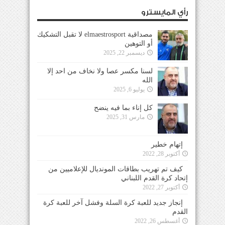
رأي المايسترو
مصداقية elmaestrosport لا تقبل التشكيك
أو التوهين
ديسمبر 22, 2025
لسنا مكسر عصا ولا نخاف من احد إلا
الله
يوليو 6, 2025
كل إناء بما فيه ينضح
مارس 31, 2025
إتهام خطير
أكتوبر 28, 2022
كيف تم تهريب بطاقات المونديال للإعلاميين من
إتحاد كرة القدم اللبناني
أكتوبر 27, 2022
إنجاز جديد للعبة كرة السلة وفشل آخر للعبة كرة
القدم
أغسطس 26, 2022