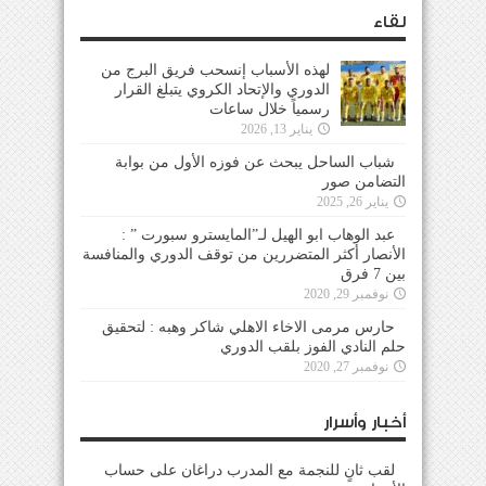
لقاء
لهذه الأسباب إنسحب فريق البرج من
الدوري والإتحاد الكروي يتبلغ القرار
رسمياً خلال ساعات
يناير 13, 2026
شباب الساحل يبحث عن فوزه الأول من بوابة
التضامن صور
يناير 26, 2025
عبد الوهاب ابو الهيل لـ”المايسترو سبورت ” :
الأنصار أكثر المتضررين من توقف الدوري والمنافسة
بين 7 فرق
نوفمبر 29, 2020
حارس مرمى الاخاء الاهلي شاكر وهبه : لتحقيق
حلم النادي الفوز بلقب الدوري
نوفمبر 27, 2020
أخبار وأسرار
لقب ثانٍ للنجمة مع المدرب دراغان على حساب