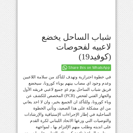
شباب الساحل يخضع
لاعبيه لفحوصات
(كوفيد19)
Share this on WhatsApp
في خطوة احترازية وتهدف للتأكد من سلامة اللاعبين
وعدم وجود اي مصاب بينهم بوباء كورونا، سيخضع
فريق شباب الساحل يوم غدٍ جميع لاعبي فريقه الأول
والجهاز الفني لفحص (PCR) المخصص للكشف عن
وباء كورونا، وللتأكد ان الجميع بخير، وان لا احد يعاني
من اي مشكلة على هذا الصعيد، وتأتي الخطوة
الساحلية في إطار الإجراءات الإستباقية والإرشادات
والتوصيات التي وزعها الاتحاد اللبناني لكرة القدم
على انديته وطلب منهم الإلتزام بها ، لمواجهة