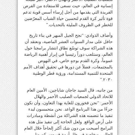
إنسانية في العالم، حيث نسعى للاستفادة من الفرص
الفريدة التي يقدمها من أجل إرساء أسس قوية تدعم
قوة تأثير كرة القدم لتحسين حياة الشباب المعرّضين
للخطر في الظروف المليئة بالتحديات.”
وأضاف الذوادي: “نجح الجيل المبهر في بناء تاريخ
حافل على مدار السنوات العشر الماضية، ونعتقد أن
هذه الشراكة سوف توسّع نطاق انتشار برامجنا حول
العالم، وستلعب دوراً رئيسياً في إبراز أهمية الرياضة
عموماً، وكرة القدم بوجهٍ خاص، في النهوض
بالمجتمعات، فضلاً عن دورها في تحقيق أهداف الأمم
المتحدة للتنمية المستدامة، ورؤية قطر الوطنية
٢٠٣٠.”
من جانبه، قال السيد جاجان شاباجين، الأمين العام
للاتحاد الدولي لجمعيات الصليب الأحمر والهلال
الأحمر: “نحن فخورون للغاية بهذا التعاون، وأن نكون
جزءًا من هذا البرنامج الواعد. نحن متحمسون لبدء
تنفيذ ما تتضمنه هذه الشراكة من أنشطة ومبادرات
على أرض الواقع. ولعل الحاجة إلى تنفيذ مثل هذه
البرامج أصبحت من دون شك أكثر إلحاحاً خلال العام
الحالي، وبخاصة في ظل أزمة فيروس كورونا