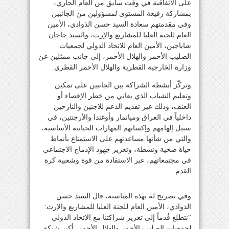
على الاتفاقية في وقت سابق من العام الجاري،
بمشاركة رفيعة المستوى لمسؤولين من الجانبين
وفي مقدمتهم سعادة السيد حسن الذوادي، الأمين
العام للجنة العليا للمشاريع والإرث، والسيد جاجان
شاباجين، الأمين العام للاتحاد الدولي لجمعيات
الصليب الأحمر والهلال الأحمر، إلى جانب ممثلين عن
وزارة الخارجية القطرية والهلال الأحمر القطري.
وتركّز أنشطة الشراكة بين الجانبين على تمكين
وتعليم الشباب الذي يعاني من خطر الإقصاء أو
العنف، وذلك عبر تقديم الدعم للاجئين والنازحين
داخلياً في العراق وميانمار وأوغندا والأرجنتين، في
سبيل إلهامهم وإكسابهم المهارات الحياتية الأساسية،
والتي من شأنها مساعدتهم على الاستمتاع بأنماط
حياة صحية ونشطة، وتعزيز جهود الإدماج الاجتماعي
في مجتمعاتهم، عبر الاستفادة من قوة وشعبية كرة
القدم.
وفي تصريح له بهذه المناسبة، قال السيد حسن
الذوادي، الأمين العام للجنة العليا للمشاريع والإرث:
“نتطلع قُدماً إلى تعزيز شراكتنا مع الاتحاد الدولي
لجمعيات الصليب الأحمر والهلال الأحمر، أكبر شبكة