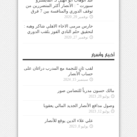
عبد الوهاب ابو الهيل لـ”المايسترو
سبورت ” : الأنصار أكثر المتضررين من
توقف الدوري والمنافسة بين 7 فرق
نوفمبر 29, 2020
حارس مرمى الاخاء الاهلي شاكر وهبه :
لتحقيق حلم النادي الفوز بلقب الدوري
نوفمبر 27, 2020
أخبار وأسرار
لقب ثانٍ للنجمة مع المدرب دراغان على
حساب الأنصار
سبتمبر 15, 2024
مالك حسون مدرباً للتضامن صور
يوليو 28, 2023
وصول مدافع الأنصار الجديد المالي يعقوبا
يوليو 12, 2023
علي علاء الدين يوقع للأنصار
يوليو 8, 2023