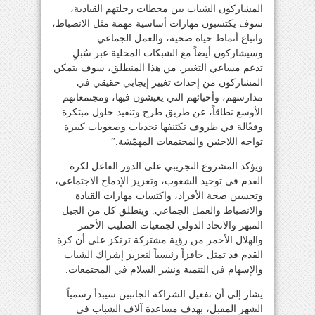
المشاركون الشباب بين محطات رحلتهم القيادية،
سوف يكتسبون مهارات أساسية مهمة مثل الانضباط،
واتباع أنماط حياة صحية، والعمل الجماعي.
وسيشاركون أيضاً مع الشبكات المحلية عبر سُبلٍ
تدعم مساعي التغيير. من هذا المنطلق، سوف يتمكن
المشاركون من إحداث تغيير إيجابي حقيقي في
مدارسهم، وأحيائهم التي يعيشون فيها، ومجتمعاتهم
الأوسع نطاقاً، عن طريق طرح وتنفيذ حلول مبتكرة
وفعّالة في ظروف تكتنفها تحديات وصعوبات كبيرة
تواجه اللاجئين والمجتمعات المهمّشة.”
ويؤكد المشروع التجريبي على الدور الفاعل لكرة
القدم في توحيد الشعوب، وتعزيز الإدماج الاجتماعي،
وتحسين صحة الأفراد، واكتساب مهارات القيادة
والانضباط والعمل الجماعي. وينطلق كل من الجيل
المبهر والاتحاد الدولي لجمعيات الصليب الأحمر
والهلال الأحمر من رؤية مشتركة ترتكز على أن كرة
القدم قد تمثل حافزاً رئيسياً لتعزيز إشراك الشباب
والإسهام في التنمية ونشر السلام في المجتمعات.
يشار إلى أن تفعيل الشراكة الجانبين سيبدأ رسمياً
الشهر المقبل، بهدف مساعدة آلاف الشباب في