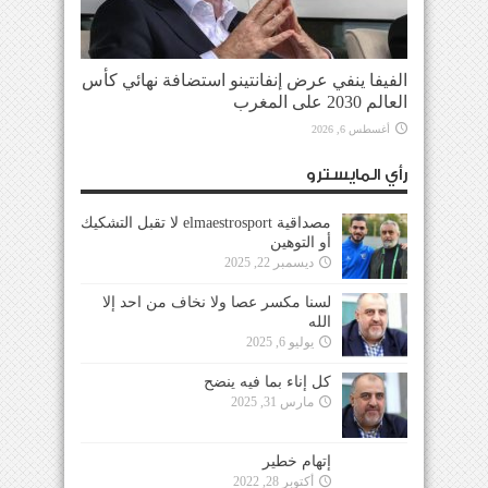
الفيفا ينفي عرض إنفانتينو استضافة نهائي كأس
العالم 2030 على المغرب
أغسطس 6, 2026
رأي المايسترو
مصداقية elmaestrosport لا تقبل التشكيك
أو التوهين
ديسمبر 22, 2025
لسنا مكسر عصا ولا نخاف من احد إلا
الله
يوليو 6, 2025
كل إناء بما فيه ينضح
مارس 31, 2025
إتهام خطير
أكتوبر 28, 2022