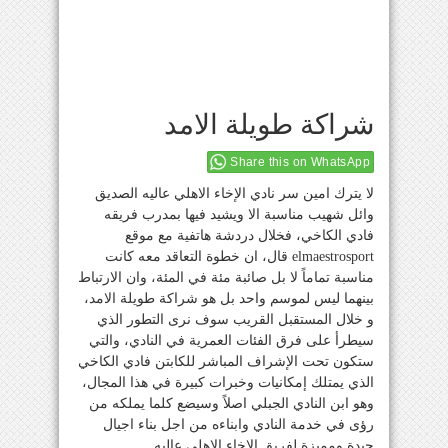
شراكة طويلة الامد
Share this on WhatsApp
لا يترك امين سر نادي الإخاء الاهلي عاليه الصديق
وائل شهيب مناسبة الا ويشيد فيها بمدرب فريقه
فادي الكاخي، فخلال دردشة هاتفية مع موقع
elmaestrosport قال، ان خطوة التعاقد معه كانت
مناسبة تماماً لا بل صائبة مئة في المئة، وان الارتباط
بينهما ليس لموسم واحد بل هو شراكة طويلة الامد،
و خلال المستقبل القريب سوف نرى التطور الذي
سيطرأ على فرق الفئات العمرية في النادي، والتي
ستكون تحت الإشراف المباشر للكابتن فادي الكاخي
الذي يمتلك إمكانيات وخبرات كبيرة في هذا المجال،
وهو ابن النادي الجبلي اصلاً وسيضع كلما يملكه من
رؤى في خدمة النادي وابناءه من اجل بناء اجيال
جيدة ومميزة لفريق الإخاء الاهلي عاليه.