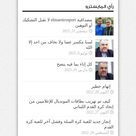
رأي المايسترو
مصداقية elmaestrosport لا تقبل التشكيك
أو التوهين
ديسمبر 22, 2025
لسنا مكسر عصا ولا نخاف من احد إلا
الله
يوليو 6, 2025
كل إناء بما فيه ينضح
مارس 31, 2025
إتهام خطير
أكتوبر 28, 2022
كيف تم تهريب بطاقات المونديال للإعلاميين من
إتحاد كرة القدم اللبناني
أكتوبر 27, 2022
إنجاز جديد للعبة كرة السلة وفشل آخر للعبة كرة
القدم
أغسطس 26, 2022