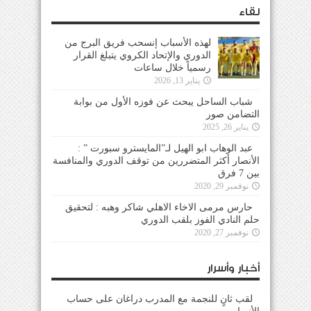
لقاء
لهذه الأسباب إنسحب فريق البرج من
الدوري والإتحاد الكروي يتبلغ القرار
رسمياً خلال ساعات
يناير 13, 2026
شباب الساحل يبحث عن فوزه الأول من بوابة
التضامن صور
يناير 26, 2025
عبد الوهاب ابو الهيل لـ”المايسترو سبورت ” :
الأنصار أكثر المتضررين من توقف الدوري والمنافسة
بين 7 فرق
نوفمبر 29, 2020
حارس مرمى الاخاء الاهلي شاكر وهبه : لتحقيق
حلم النادي الفوز بلقب الدوري
نوفمبر 27, 2020
أخبار وأسرار
لقب ثانٍ للنجمة مع المدرب دراغان على حساب