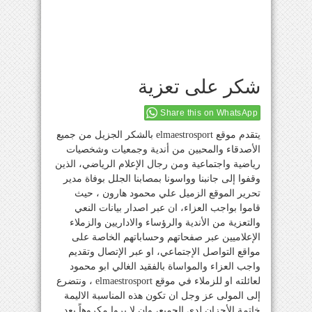
شكر على تعزية
Share this on WhatsApp
يتقدم موقع elmaestrosport بالشكر الجزيل من جميع
الأصدقاء والمحبين من أندية وجمعيات وشخصيات
رياضية واجتماعية ومن رجال الإعلام الرياضي، الذين
وقفوا إلى جانبنا وواسونا بمصابنا الجلل بوفاة مدير
تحرير الموقع الزميل علي محمود هارون ، حيث
قاموا بواجب العزاء، ان عبر اصدار بيانات النعي
والتعزية من الأندية والرؤساء والاداريين والزملاء
الإعلاميين عبر صفحاتهم وحساباتهم الخاصة على
مواقع التواصل الإجتماعي، او عبر الإتصال وتقديم
واجب العزاء والمواساة بالفقيد الغالي ابو محمود
لعائلته او للزملاء في موقع elmaestrosport ، ونتضرع
إلى المولى عز وجل ان تكون هذه المناسبة الاليمة
خاتمة الأحزان لدى الجميع، وان لا يروا مكروهاً بعد