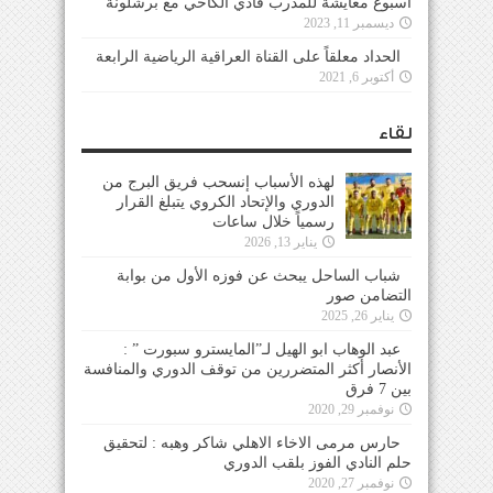
أسبوع معايشة للمدرب فادي الكاخي مع برشلونة
ديسمبر 11, 2023
الحداد معلقاً على القناة العراقية الرياضية الرابعة
أكتوبر 6, 2021
لقاء
لهذه الأسباب إنسحب فريق البرج من
الدوري والإتحاد الكروي يتبلغ القرار
رسمياً خلال ساعات
يناير 13, 2026
شباب الساحل يبحث عن فوزه الأول من بوابة
التضامن صور
يناير 26, 2025
عبد الوهاب ابو الهيل لـ”المايسترو سبورت ” :
الأنصار أكثر المتضررين من توقف الدوري والمنافسة
بين 7 فرق
نوفمبر 29, 2020
حارس مرمى الاخاء الاهلي شاكر وهبه : لتحقيق
حلم النادي الفوز بلقب الدوري
نوفمبر 27, 2020