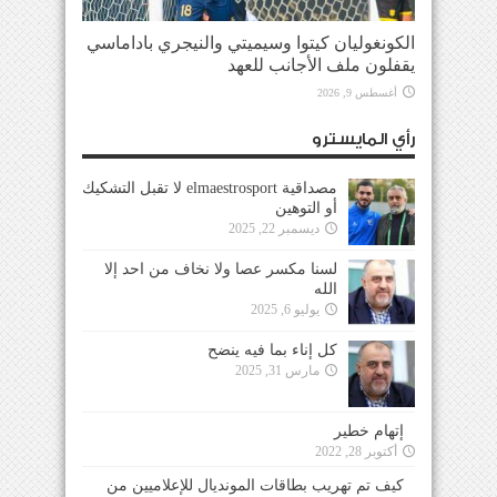
الكونغوليان كيتوا وسيميتي والنيجري باداماسي
يقفلون ملف الأجانب للعهد
أغسطس 9, 2026
رأي المايسترو
مصداقية elmaestrosport لا تقبل التشكيك
أو التوهين
ديسمبر 22, 2025
لسنا مكسر عصا ولا نخاف من احد إلا
الله
يوليو 6, 2025
كل إناء بما فيه ينضح
مارس 31, 2025
إتهام خطير
أكتوبر 28, 2022
كيف تم تهريب بطاقات المونديال للإعلاميين من