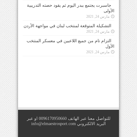
جاسبرت يجتمع ببدر اليوم ثم يقود حصته التدريبية
الأولى
مارس 24, 2021
التشكيلة المتوقعة لمنتخب لبنان في مواجهة الأردن
مارس 24, 2021
التزام تام من جميع اللاعبين في معسكر المنتخب
الأول
مارس 24, 2021
للتواصل معنا عبر الهاتف 0096170950660 او عبر
البريد الالكتروني
info@elmaestrosport.com