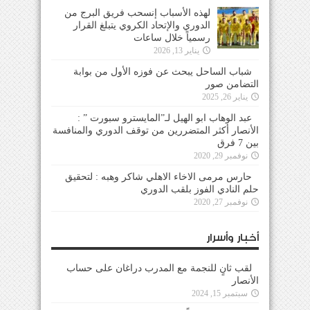
لهذه الأسباب إنسحب فريق البرج من
الدوري والإتحاد الكروي يتبلغ القرار
رسمياً خلال ساعات
يناير 13, 2026
شباب الساحل يبحث عن فوزه الأول من بوابة
التضامن صور
يناير 26, 2025
عبد الوهاب ابو الهيل لـ”المايسترو سبورت ” :
الأنصار أكثر المتضررين من توقف الدوري والمنافسة
بين 7 فرق
نوفمبر 29, 2020
حارس مرمى الاخاء الاهلي شاكر وهبه : لتحقيق
حلم النادي الفوز بلقب الدوري
نوفمبر 27, 2020
أخبار وأسرار
لقب ثانٍ للنجمة مع المدرب دراغان على حساب
الأنصار
سبتمبر 15, 2024