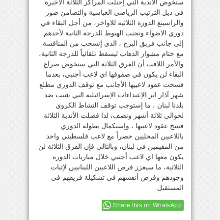
ستخوض الأندية التي إحتلت المراكز الثلاثة الأخيرة
في ذيل الترتيب الرياضي العباسية والتضامن صور
والراسينغ الدورة الثلاثية للاواخر، من أجل البقاء في
دوري الاضواء وتجنب الهبوط للدرجة الثانية لأحدهم
إلى جانب فريق البرج ، الذي إنسحب من المنافسة
مع ختام مشوار الذهاب ليسقط تلقائياً للدرجة الثانية،
والأمر اللافت أن الفرق الثلاثة التي ستخوض صراع
البقاء لن يكون في صفوفها اي لاعب أجنبي، بعدما
فسخت عقود لاعبيها الأجانب مع توقف الدوري مطلع
شهر آذار اثر الإعتداءات الإسرائيلية التي شنت ضد
بلدنا لبنان ، ما إستوجب توقف النشاط الكروي
لحوالي ثلاثة أشهر ونصف، لذا فضلت الأندية الثلاثة
فسخ عقود لاعبيها ، وإستكمال بطولة الدوري
باللاعبين المحليين حصراً مع لاعب فلسطيني واحد
من المقيمين في لبنان، وبالتالي فإن الفرق الثلاثة لن
يكون معها اي لاعب أجنبي خلال مباريات الدورة
الثلاثية، ما سيعزز فرص اللاعبين اللبنانيين لإثبات
وجودهم وفرض أنفسهم في تشكيلة فريقهم في
المستقبل.
Share this on WhatsApp