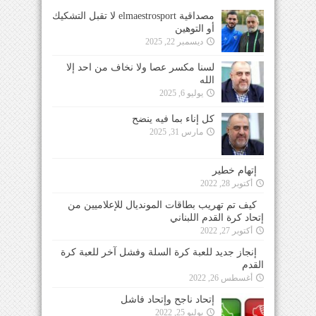
مصداقية elmaestrosport لا تقبل التشكيك
أو التوهين
ديسمبر 22, 2025
لسنا مكسر عصا ولا نخاف من احد إلا
الله
يوليو 6, 2025
كل إناء بما فيه ينضح
مارس 31, 2025
إتهام خطير
أكتوبر 28, 2022
كيف تم تهريب بطاقات المونديال للإعلاميين من
إتحاد كرة القدم اللبناني
أكتوبر 27, 2022
إنجاز جديد للعبة كرة السلة وفشل آخر للعبة كرة
القدم
أغسطس 26, 2022
إتحاد ناجح وإتحاد فاشل
يوليو 25, 2022